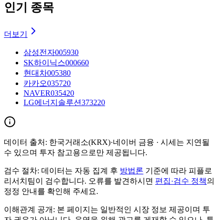
인기 종목
더보기
삼성전자
005930
SK하이닉스
000660
현대차
005380
카카오
035720
NAVER
035420
LG에너지솔루션
373220
데이터 출처:
한국거래소(KRX)·네이버 금융
· 시세는 지연될
수 있으며 투자 참고용으로만 제공됩니다.
검수 절차:
데이터는 자동 집계 후
방법론
기준에 따라 피플로
리서치팀이 검수합니다. 오류를 발견하시면
편집·검수 정책
의
정정 안내를 확인해 주세요.
이해관계 공개:
본 페이지는 일반적인 시장 정보 제공이며 투
자 권유가 아닙니다. 운영을 위해 광고를 게재할 수 있으나, 특