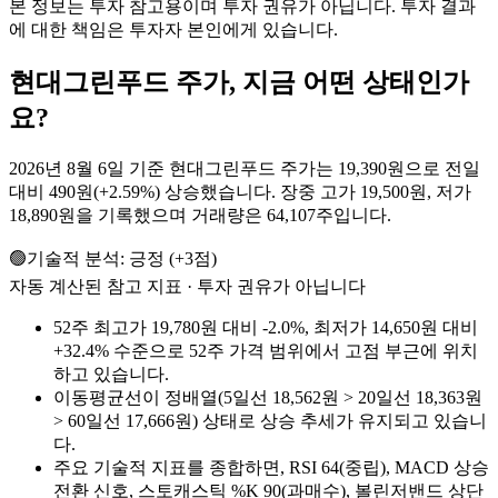
본 정보는 투자 참고용이며 투자 권유가 아닙니다. 투자 결과
에 대한 책임은 투자자 본인에게 있습니다.
현대그린푸드
주가, 지금 어떤 상태인가
요?
2026년 8월 6일 기준 현대그린푸드 주가는 19,390원으로 전일
대비 490원(+2.59%) 상승했습니다. 장중 고가 19,500원, 저가
18,890원을 기록했으며 거래량은 64,107주입니다.
🟢
기술적 분석:
긍정
(
+
3
점)
자동 계산된 참고 지표 · 투자 권유가 아닙니다
52주 최고가 19,780원 대비 -2.0%, 최저가 14,650원 대비
+32.4% 수준으로 52주 가격 범위에서 고점 부근에 위치
하고 있습니다.
이동평균선이 정배열(5일선 18,562원 > 20일선 18,363원
> 60일선 17,666원) 상태로 상승 추세가 유지되고 있습니
다.
주요 기술적 지표를 종합하면, RSI 64(중립), MACD 상승
전환 신호, 스토캐스틱 %K 90(과매수), 볼린저밴드 상단