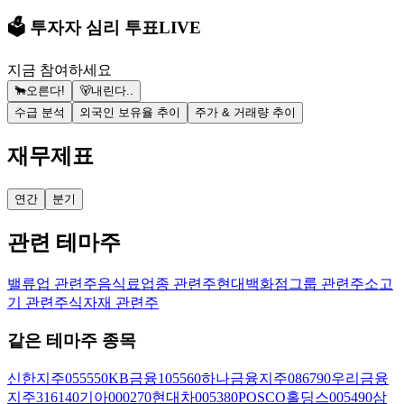
🗳️ 투자자 심리 투표
LIVE
지금 참여하세요
🐂
오른다!
🐻
내린다..
수급 분석
외국인 보유율 추이
주가 & 거래량 추이
재무제표
연간
분기
관련 테마주
밸류업 관련주
음식료업종 관련주
현대백화점그룹 관련주
소고
기 관련주
식자재 관련주
같은 테마주 종목
신한지주
055550
KB금융
105560
하나금융지주
086790
우리금융
지주
316140
기아
000270
현대차
005380
POSCO홀딩스
005490
삼