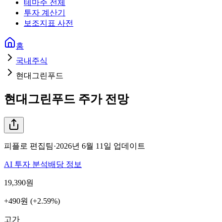
테마주 전체
투자 계산기
보조지표 사전
홈
국내주식
현대그린푸드
현대그린푸드
주가 전망
피플로 편집팀
·
2026년 6월 11일
업데이트
AI 투자 분석
배당 정보
19,390
원
+490원 (+2.59%)
고가