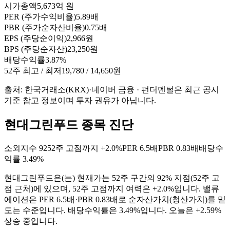
시가총액
5,673억 원
PER (주가수익비율)
5.89배
PBR (주가순자산비율)
0.75배
EPS (주당순이익)
2,966원
BPS (주당순자산)
23,250원
배당수익률
3.87%
52주 최고 / 최저
19,780 / 14,650원
출처: 한국거래소(KRX)·네이버 금융 · 펀더멘털은 최근 공시
기준 참고 정보이며 투자 권유가 아닙니다.
현대그린푸드 종목 진단
소외지수
92
52주 고점까지
+2.0%
PER
6.5배
PBR
0.83배
배당수
익률
3.49%
현대그린푸드
은(는)
현재가는 52주 구간의 92% 지점(52주 고
점 근처)에 있으며, 52주 고점까지 여력은 +2.0%입니다. 밸류
에이션은 PER 6.5배·PBR 0.83배로 순자산가치(청산가치)를 밑
도는 수준입니다. 배당수익률은 3.49%입니다. 오늘은 +2.59%
상승 중입니다
.