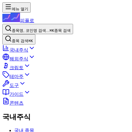
메뉴 열기
피플로
종목명, 코인명 검색...
⌘K
종목 검색
종목 검색
⌘K
국내주식
해외주식
크립토
테마주
도구
가이드
콘텐츠
국내주식
국내 종목