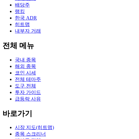
배당주
랭킹
한국 ADR
히트맵
내부자 거래
전체 메뉴
국내 종목
해외 종목
코인 시세
전체 테마주
도구 전체
투자 가이드
급등락 사유
바로가기
시장 지도(히트맵)
종목 스크리너