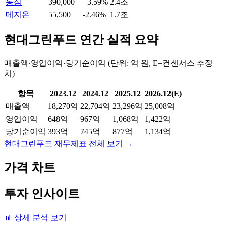
농심
390,000
+3.59%
2.4조
메지온
55,500
-2.46%
1.7조
현대그린푸드
연간 실적 요약
매출액·영업이익·당기순이익 (단위: 억 원, E=컨센서스 추정
치)
항목
2023.12
2024.12
2025.12
2026.12(E)
매출액
18,270억
22,704억
23,296억
25,008억
영업이익
648억
967억
1,068억
1,422억
당기순이익
393억
745억
877억
1,134억
현대그린푸드
재무제표 전체 보기 →
가격 차트
투자 인사이트
📊 상세 분석 보기