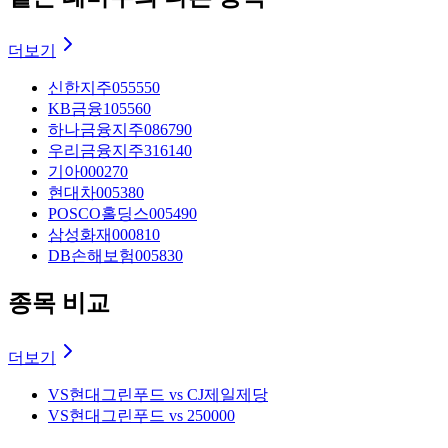
더보기
신한지주
055550
KB금융
105560
하나금융지주
086790
우리금융지주
316140
기아
000270
현대차
005380
POSCO홀딩스
005490
삼성화재
000810
DB손해보험
005830
종목 비교
더보기
VS
현대그린푸드 vs CJ제일제당
VS
현대그린푸드 vs 250000