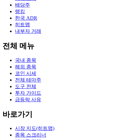
배당주
랭킹
한국 ADR
히트맵
내부자 거래
전체 메뉴
국내 종목
해외 종목
코인 시세
전체 테마주
도구 전체
투자 가이드
급등락 사유
바로가기
시장 지도(히트맵)
종목 스크리너