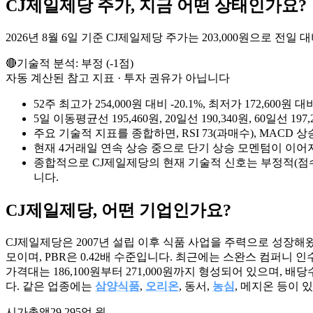
CJ제일제당
주가, 지금 어떤 상태인가요?
2026년 8월 6일 기준 CJ제일제당 주가는 203,000원으로 전일 대비
🔴
기술적 분석:
부정
(
-1
점)
자동 계산된 참고 지표 · 투자 권유가 아닙니다
52주 최고가 254,000원 대비 -20.1%, 최저가 172,6
5일 이동평균선 195,460원, 20일선 190,340원, 60일
주요 기술적 지표를 종합하면, RSI 73(과매수), MACD 
현재 4거래일 연속 상승 중으로 단기 상승 모멘텀이 이어
종합적으로 CJ제일제당의 현재 기술적 신호는 부정적(점수
니다.
CJ제일제당
, 어떤 기업인가요?
CJ제일제당은 2007년 설립 이후 식품 사업을 주력으로 성장해왔으
모이며, PBR은 0.42배 수준입니다. 최근에는 스완스 컴퍼니
가격대는 186,100원부터 271,000원까지 형성되어 있으며,
다. 같은 업종에는
삼양식품
,
오리온
, 동서,
농심
, 메지온 등이 
시가총액
29,295억 원