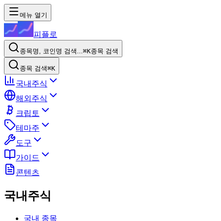
메뉴 열기
피플로
종목명, 코인명 검색...
⌘K
종목 검색
종목 검색
⌘K
국내주식
해외주식
크립토
테마주
도구
가이드
콘텐츠
국내주식
국내 종목