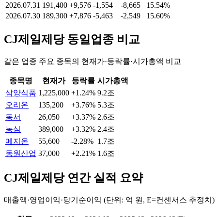
2026.07.31
191,400
+9,576
-1,554
-8,665
15.54%
2026.07.30
189,300
+7,876
-5,463
-2,549
15.60%
CJ제일제당
동일업종 비교
같은 업종 주요 종목의 현재가·등락률·시가총액 비교
종목명
현재가
등락률
시가총액
삼양식품
1,225,000
+1.24%
9.2조
오리온
135,200
+3.76%
5.3조
동서
26,050
+3.37%
2.6조
농심
389,000
+3.32%
2.4조
메지온
55,600
-2.28%
1.7조
동원산업
37,000
+2.21%
1.6조
CJ제일제당
연간 실적 요약
매출액·영업이익·당기순이익 (단위: 억 원, E=컨센서스 추정치)