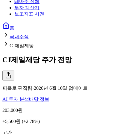
테마주 전체
투자 계산기
보조지표 사전
홈
국내주식
CJ제일제당
CJ제일제당
주가 전망
피플로 편집팀
·
2026년 6월 10일
업데이트
AI 투자 분석
배당 정보
203,000
원
+5,500원 (+2.78%)
고가