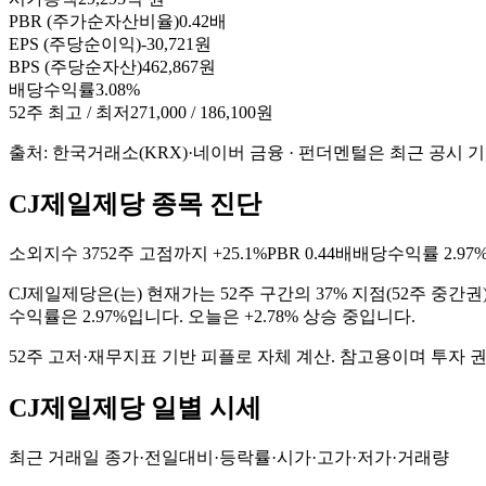
PBR (주가순자산비율)
0.42배
EPS (주당순이익)
-30,721원
BPS (주당순자산)
462,867원
배당수익률
3.08%
52주 최고 / 최저
271,000 / 186,100원
출처: 한국거래소(KRX)·네이버 금융 · 펀더멘털은 최근 공시 
CJ제일제당 종목 진단
소외지수
37
52주 고점까지
+25.1%
PBR
0.44배
배당수익률
2.97
CJ제일제당
은(는)
현재가는 52주 구간의 37% 지점(52주 중간
수익률은 2.97%입니다. 오늘은 +2.78% 상승 중입니다
.
52주 고저·재무지표 기반 피플로 자체 계산. 참고용이며 투자 
CJ제일제당
일별 시세
최근 거래일 종가·전일대비·등락률·시가·고가·저가·거래량