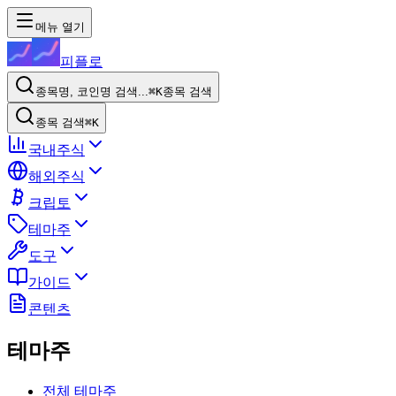
메뉴 열기
피플로
종목명, 코인명 검색...
⌘K
종목 검색
종목 검색
⌘K
국내주식
해외주식
크립토
테마주
도구
가이드
콘텐츠
테마주
전체 테마주