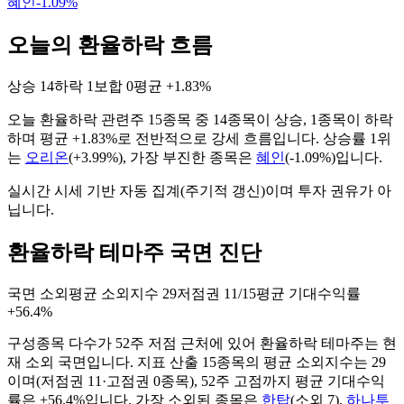
혜인
-1.09
%
오늘의 환율하락 흐름
상승
14
하락
1
보합
0
평균
+1.83%
오늘
환율하락
관련주
15
종목 중
14
종목이 상승,
1
종목이 하락
하며 평균
+1.83%
로 전반적으로
강세
흐름입니다. 상승률 1위
는
오리온
(
+3.99%
), 가장 부진한 종목은
혜인
(
-1.09%
)입니다.
실시간 시세 기반 자동 집계(주기적 갱신)이며 투자 권유가 아
닙니다.
환율하락 테마주 국면 진단
국면
소외
평균 소외지수
29
저점권
11/15
평균 기대수익률
+56.4%
구성종목 다수가 52주 저점 근처에 있어 환율하락 테마주는 현
재 소외 국면입니다.
지표 산출
15
종목의 평균 소외지수는
29
이며(저점권
11
·고점권
0
종목)
, 52주 고점까지 평균 기대수익
률은 +56.4%입니다
. 가장 소외된 종목은
한탑
(
소외
7
)
,
하나투