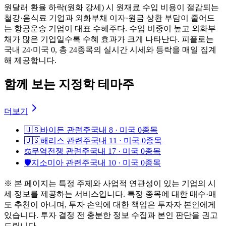
원달러 환율 하락(원화 강세) 시 원재료 수입 비용이 절감되는
철강·음식료 기업과 외화부채 이자·원금 상환 부담이 줄어드
는 항공운송 기업이 대표 수혜주다. 수입 비중이 높고 외화부
채가 많은 기업일수록 수혜 효과가 크게 나타난다. 피플로는
국내 24·미국 0, 총 24종목의 실시간 시세와 등락을 매일 집계
해 제공합니다.
함께 보는 지정학 테마주
더보기
🇺🇸
바이든 관련주
국내 8 · 미국 0종목
🇺🇸
해리스 관련주
국내 11 · 미국 0종목
⚖️
무역전쟁 관련주
국내 17 · 미국 0종목
🛡️
지소미아 관련주
국내 10 · 미국 0종목
※ 본 페이지는 특정 주제와 사업적 연관성이 있는 기업의 시
세 정보를 제공하는 서비스입니다. 특정 종목에 대한 매수·매
도 추천이 아니며, 투자 손익에 대한 책임은 투자자 본인에게
있습니다. 투자 결정 전 충분한 정보 수집과 본인 판단을 권고
드립니다.