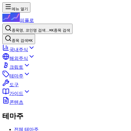
메뉴 열기
피플로
종목명, 코인명 검색...
⌘K
종목 검색
종목 검색
⌘K
국내주식
해외주식
크립토
테마주
도구
가이드
콘텐츠
테마주
전체 테마주