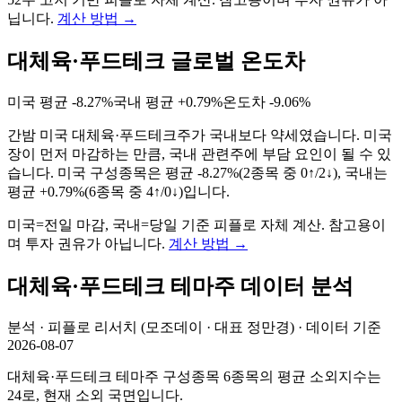
닙니다.
계산 방법
→
대체육·푸드테크 글로벌 온도차
미국 평균
-8.27%
국내 평균
+0.79%
온도차
-9.06%
간밤 미국 대체육·푸드테크주가 국내보다 약세였습니다. 미국
장이 먼저 마감하는 만큼, 국내 관련주에 부담 요인이 될 수 있
습니다.
미국 구성종목은 평균
-8.27%
(
2
종목 중
0
↑/
2
↓), 국내는
평균
+0.79%
(
6
종목 중
4
↑/
0
↓)입니다.
미국=전일 마감, 국내=당일 기준 피플로 자체 계산. 참고용이
며 투자 권유가 아닙니다.
계산 방법
→
대체육·푸드테크
테마주 데이터 분석
분석 · 피플로 리서치 (모조데이 · 대표 정만경) · 데이터 기준
2026-08-07
대체육·푸드테크 테마주 구성종목 6종목의 평균 소외지수는
24로, 현재 소외 국면입니다.