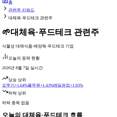
홈
관련주 키워드
대체육·푸드테크 관련주
🌱
대체육·푸드테크 관련주
식물성 대체식품·배양육·푸드테크 기업
오늘의 등락 현황
2026년 8월 7일 실시간
상승 상위
오뚜기
+
1.64
%
풀무원
+
1.43
%
매일유업
+
1.03
%
하락 상위
하락 종목 없음
오늘의 대체육·푸드테크 흐름