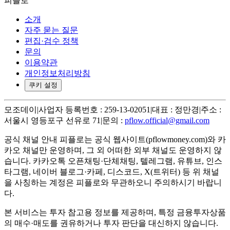
피플로
소개
자주 묻는 질문
편집·검수 정책
문의
이용약관
개인정보처리방침
쿠키 설정
모조데이
|
사업자 등록번호 : 259-13-02051
|
대표 : 정만경
|
주소 :
서울시 영등포구 선유로 71
|
문의 :
pflow.official@gmail.com
공식 채널 안내
피플로는 공식 웹사이트(pflowmoney.com)와 카
카오 채널만 운영하며, 그 외 어떠한 외부 채널도 운영하지 않
습니다. 카카오톡 오픈채팅·단체채팅, 텔레그램, 유튜브, 인스
타그램, 네이버 블로그·카페, 디스코드, X(트위터) 등 위 채널
을 사칭하는 계정은 피플로와 무관하오니 주의하시기 바랍니
다.
본 서비스는 투자 참고용 정보를 제공하며, 특정 금융투자상품
의 매수·매도를 권유하거나 투자 판단을 대신하지 않습니다.