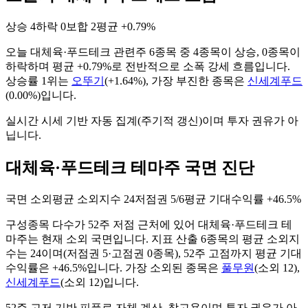
상승
4
하락
0
보합
2
평균
+0.79%
오늘
대체육·푸드테크
관련주
6
종목 중
4
종목이 상승,
0
종목이
하락하며 평균
+0.79%
로 전반적으로
소폭 강세
흐름입니다.
상승률 1위는
오뚜기
(
+1.64%
), 가장 부진한 종목은
신세계푸드
(
0.00%
)입니다.
실시간 시세 기반 자동 집계(주기적 갱신)이며 투자 권유가 아
닙니다.
대체육·푸드테크 테마주 국면 진단
국면
소외
평균 소외지수
24
저점권
5/6
평균 기대수익률
+46.5%
구성종목 다수가 52주 저점 근처에 있어 대체육·푸드테크 테
마주는 현재 소외 국면입니다.
지표 산출
6
종목의 평균 소외지
수는
24
이며(저점권
5
·고점권
0
종목)
, 52주 고점까지 평균 기대
수익률은 +46.5%입니다
. 가장 소외된 종목은
풀무원
(
소외
12
)
,
신세계푸드
(
소외
12
)
입니다.
52주 고저 기반 피플로 자체 계산. 참고용이며 투자 권유가 아