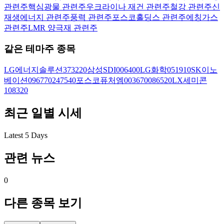
관련주
핵심광물 관련주
우크라이나 재건 관련주
철강 관련주
신
재생에너지 관련주
풍력 관련주
포스코홀딩스 관련주
에칭가스
관련주
LMR 양극재 관련주
같은 테마주 종목
LG에너지솔루션
373220
삼성SDI
006400
LG화학
051910
SK이노
베이션
096770
247540
포스코퓨처엠
003670
086520
LX세미콘
108320
최근 일별 시세
Latest 5 Days
관련 뉴스
0
다른 종목 보기