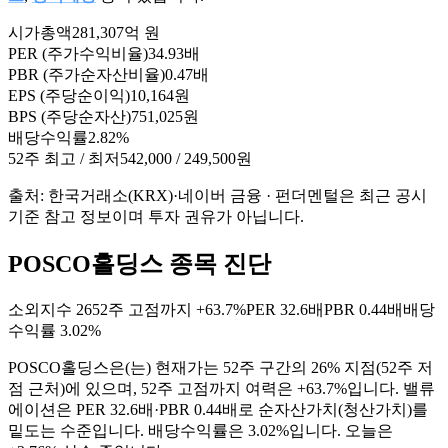
시가총액
281,307억 원
PER (주가수익비율)
34.93배
PBR (주가순자산비율)
0.47배
EPS (주당순이익)
10,164원
BPS (주당순자산)
751,025원
배당수익률
2.82%
52주 최고 / 최저
542,000 / 249,500원
출처: 한국거래소(KRX)·네이버 금융 · 펀더멘털은 최근 공시
기준 참고 정보이며 투자 권유가 아닙니다.
POSCO홀딩스 종목 진단
소외지수
26
52주 고점까지
+63.7%
PER
32.6배
PBR
0.44배
배당
수익률
3.02%
POSCO홀딩스
은(는)
현재가는 52주 구간의 26% 지점(52주 저
점 근처)에 있으며, 52주 고점까지 여력은 +63.7%입니다. 밸류
에이션은 PER 32.6배·PBR 0.44배로 순자산가치(청산가치)를
밑도는 수준입니다. 배당수익률은 3.02%입니다. 오늘은