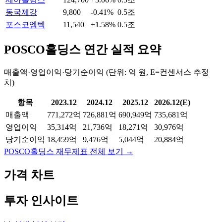
동국제강
9,800
-0.41%
0.5조
포스코엠텍
11,540
+1.58%
0.5조
POSCO홀딩스
연간 실적 요약
매출액·영업이익·당기순이익 (단위: 억 원, E=컨센서스 추정
치)
항목
2023.12
2024.12
2025.12
2026.12(E)
매출액
771,272억
726,881억
690,949억
735,681억
영업이익
35,314억
21,736억
18,271억
30,976억
당기순이익
18,459억
9,476억
5,044억
20,884억
POSCO홀딩스
재무제표 전체 보기 →
가격 차트
투자 인사이트