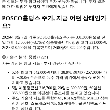
본 정보는 투자 참고용이며 투자 권유가 아닙니다. 투자 결과
에 대한 책임은 투자자 본인에게 있습니다.
POSCO홀딩스
주가, 지금 어떤 상태인가
요?
2026년 8월 7일 기준 POSCO홀딩스 주가는 331,000원으로 전
일 대비 12,000원(+3.76%) 상승했습니다. 장중 고가 331,000원,
저가 318,500원을 기록했으며 거래량은 322,295주입니다.
🟡
기술적 분석:
중립
(
+
2
점)
자동 계산된 참고 지표 · 투자 권유가 아닙니다
52주 최고가 542,000원 대비 -38.9%, 최저가 257,000원 대
비 +28.8% 수준으로 52주 가격 범위에서 중하위권에 위
치하고 있습니다.
5일 이동평균선 316,700원, 20일선 309,800원, 60일선
355,600원으로 이평선이 혼조세를 보이고 있습니다.
주요 기술적 지표를 종합하면, RSI 62(중립), MACD 상승
전환 신호, 스토캐스틱 %K 93(과매수), 볼린저밴드 상단
터치 상태입니다.