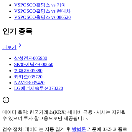
VS
POSCO홀딩스 vs 기아
VS
POSCO홀딩스 vs 현대차
VS
POSCO홀딩스 vs 086520
인기 종목
더보기
삼성전자
005930
SK하이닉스
000660
현대차
005380
카카오
035720
NAVER
035420
LG에너지솔루션
373220
데이터 출처:
한국거래소(KRX)·네이버 금융
· 시세는 지연될
수 있으며 투자 참고용으로만 제공됩니다.
검수 절차:
데이터는 자동 집계 후
방법론
기준에 따라 피플로