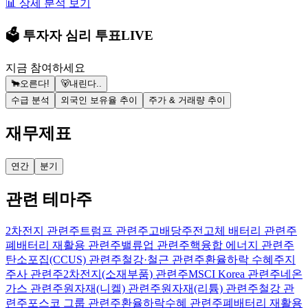
📊 상세 분석 보기
🗳️ 투자자 심리 투표
LIVE
지금 참여하세요
🐂
오른다!
🐻
내린다..
수급 분석
외국인 보유율 추이
주가 & 거래량 추이
재무제표
연간
분기
관련 테마주
2차전지 관련주
트럼프 관련주
고배당주
전고체 배터리 관련주
폐배터리 재활용 관련주
밸류업 관련주
핵융합 에너지 관련주
탄소포집(CCUS) 관련주
철강·철근 관련주
환율하락 수혜주
지
주사 관련주
2차전지(소재부품) 관련주
MSCI Korea 관련주
네온
가스 관련주
원자재(니켈) 관련주
원자재(리튬) 관련주
철강 관
련주
포스코 그룹 관련주
환율하락수혜 관련주
폐배터리 재활용