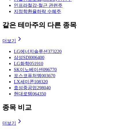
인프라
철강·철근 관련주
지정학
환율하락 수혜주
같은 테마주의 다른 종목
더보기
LG에너지솔루션
373220
삼성SDI
006400
LG화학
051910
SK이노베이션
096770
포스코퓨처엠
003670
LX세미콘
108320
효성중공업
298040
현대로템
064350
종목 비교
더보기