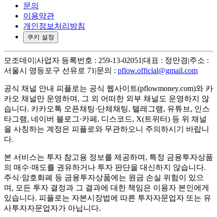
문의
이용약관
개인정보처리방침
쿠키 설정
모조데이
|
사업자 등록번호 : 259-13-02051
|
대표 : 정만경
|
주소 :
서울시 영등포구 선유로 71
|
문의 :
pflow.official@gmail.com
공식 채널 안내
피플로는 공식 웹사이트(pflowmoney.com)와 카
카오 채널만 운영하며, 그 외 어떠한 외부 채널도 운영하지 않
습니다. 카카오톡 오픈채팅·단체채팅, 텔레그램, 유튜브, 인스
타그램, 네이버 블로그·카페, 디스코드, X(트위터) 등 위 채널
을 사칭하는 계정은 피플로와 무관하오니 주의하시기 바랍니
다.
본 서비스는 투자 참고용 정보를 제공하며, 특정 금융투자상품
의 매수·매도를 권유하거나 투자 판단을 대신하지 않습니다.
주식·암호화폐 등 금융투자상품에는 원금 손실 위험이 있으
며, 모든 투자 결정과 그 결과에 대한 책임은 이용자 본인에게
있습니다. 피플로는 자본시장법에 따른 투자자문업자 또는 유
사투자자문업자가 아닙니다.