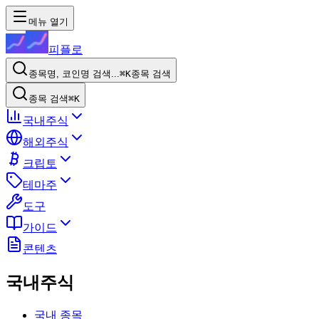
메뉴 열기
피플로
종목명, 코인명 검색...
⌘K
종목 검색
종목 검색
⌘K
국내주식
해외주식
크립토
테마주
도구
가이드
콘텐츠
국내주식
국내 종목