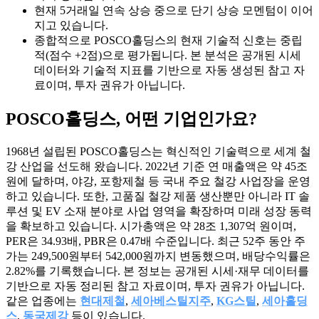
현재 5거래일 연속 상승 중으로 단기 상승 모멘텀이 이어
지고 있습니다.
종합적으로 POSCO홀딩스의 현재 기술적 신호는 중립
적(점수 +2점)으로 평가됩니다. 본 분석은 공개된 시세
데이터와 기술적 지표를 기반으로 자동 생성된 참고 자
료이며, 투자 권유가 아닙니다.
POSCO홀딩스
, 어떤 기업인가요?
1968년 설립된 POSCO홀딩스는 혁신적인 기술력으로 세계 철
강 산업을 선도해 왔습니다. 2022년 기준 연 매출액은 약 45조
원에 달하며, 야강, 포항제철 등 국내 주요 철강 사업장을 운영
하고 있습니다. 또한, 고품질 철강 제품 생산뿐만 아니라 IT 솔
루션 및 EV 소재 분야로 사업 영역을 확장하며 미래 성장 동력
을 확보하고 있습니다. 시가총액은 약 28조 1,307억 원이며,
PER은 34.93배, PBR은 0.47배 수준입니다. 최근 52주 동안 주
가는 249,500원부터 542,000원까지 변동했으며, 배당수익률은
2.82%를 기록했습니다. 본 정보는 공개된 시세·재무 데이터를
기반으로 자동 정리된 참고 자료이며, 투자 권유가 아닙니다.
같은 업종에는
현대제철
,
세아베스틸지주
,
KG스틸
,
세아홀딩
스
,
동국제강
등이 있습니다.