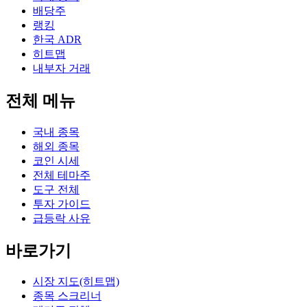
배당주
랭킹
한국 ADR
히트맵
내부자 거래
전체 메뉴
국내 종목
해외 종목
코인 시세
전체 테마주
도구 전체
투자 가이드
급등락 사유
바로가기
시장 지도(히트맵)
종목 스크리너