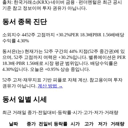
출처: 한국거래소(KRX)·네이버 금융 · 펀더멘털은 최근 공시
기준 참고 정보이며 투자 권유가 아닙니다.
동서 종목 진단
소외지수
44
52주 고점까지
+30.2%
PER
18.3배
PBR
1.56배
배당
수익률
4.30%
동서
은(는)
현재가는 52주 구간의 44% 지점(52주 중간권)에 있
으며, 52주 고점까지 여력은 +30.2%입니다. 밸류에이션은 PER
18.3배·PBR 1.56배로 시장 평균 범위입니다. 배당수익률은
4.30%입니다. 오늘은 +0.95% 상승 중입니다
.
52주 고저·재무지표 기반 피플로 자체 계산. 참고용이며 투자
권유가 아닙니다.
계산 방법
→
동서
일별 시세
최근 거래일 종가·전일대비·등락률·시가·고가·저가·거래량
날짜
종가
전일비
등락률
시가
고가
저가
거래량