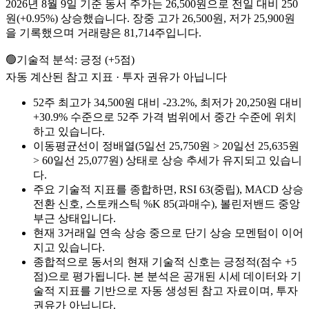
2026년 8월 9일 기준 동서 주가는 26,500원으로 전일 대비 250
원(+0.95%) 상승했습니다. 장중 고가 26,500원, 저가 25,900원
을 기록했으며 거래량은 81,714주입니다.
🟢
기술적 분석:
긍정
(
+
5
점)
자동 계산된 참고 지표 · 투자 권유가 아닙니다
52주 최고가 34,500원 대비 -23.2%, 최저가 20,250원 대비
+30.9% 수준으로 52주 가격 범위에서 중간 수준에 위치
하고 있습니다.
이동평균선이 정배열(5일선 25,750원 > 20일선 25,635원
> 60일선 25,077원) 상태로 상승 추세가 유지되고 있습니
다.
주요 기술적 지표를 종합하면, RSI 63(중립), MACD 상승
전환 신호, 스토캐스틱 %K 85(과매수), 볼린저밴드 중앙
부근 상태입니다.
현재 3거래일 연속 상승 중으로 단기 상승 모멘텀이 이어
지고 있습니다.
종합적으로 동서의 현재 기술적 신호는 긍정적(점수 +5
점)으로 평가됩니다. 본 분석은 공개된 시세 데이터와 기
술적 지표를 기반으로 자동 생성된 참고 자료이며, 투자
권유가 아닙니다.