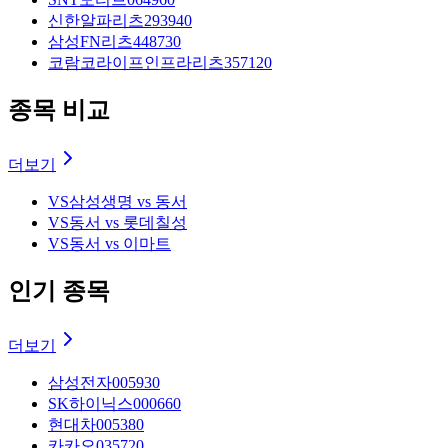
신한알파리츠
293940
삼성FN리츠
448730
코람코라이프인프라리츠
357120
종목 비교
더보기
VS
삼성생명 vs 동서
VS
동서 vs 롯데칠성
VS
동서 vs 이마트
인기 종목
더보기
삼성전자
005930
SK하이닉스
000660
현대차
005380
카카오
035720