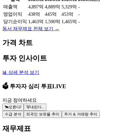
매출액
4,897억
4,889억
5,329억
-
영업이익
438억
445억
453억
-
당기순이익
1,463억
1,590억
1,465억
-
동서
재무제표 전체 보기 →
가격 차트
투자 인사이트
📊 상세 분석 보기
🗳️ 투자자 심리 투표
LIVE
지금 참여하세요
🐂
오른다!
🐻
내린다..
수급 분석
외국인 보유율 추이
주가 & 거래량 추이
재무제표