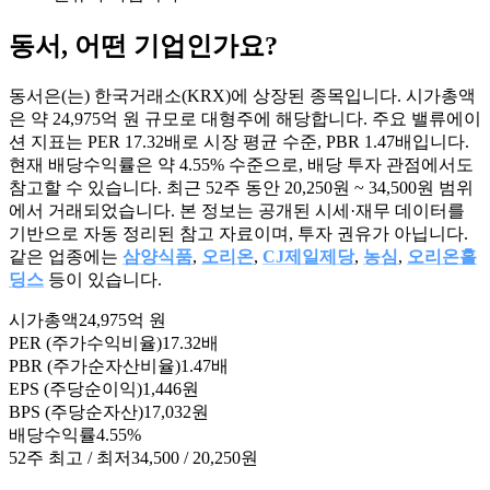
동서
, 어떤 기업인가요?
동서은(는) 한국거래소(KRX)에 상장된 종목입니다. 시가총액
은 약 24,975억 원 규모로 대형주에 해당합니다. 주요 밸류에이
션 지표는 PER 17.32배로 시장 평균 수준, PBR 1.47배입니다.
현재 배당수익률은 약 4.55% 수준으로, 배당 투자 관점에서도
참고할 수 있습니다. 최근 52주 동안 20,250원 ~ 34,500원 범위
에서 거래되었습니다. 본 정보는 공개된 시세·재무 데이터를
기반으로 자동 정리된 참고 자료이며, 투자 권유가 아닙니다.
같은 업종에는
삼양식품
,
오리온
,
CJ제일제당
,
농심
,
오리온홀
딩스
등이 있습니다.
시가총액
24,975억 원
PER (주가수익비율)
17.32배
PBR (주가순자산비율)
1.47배
EPS (주당순이익)
1,446원
BPS (주당순자산)
17,032원
배당수익률
4.55%
52주 최고 / 최저
34,500 / 20,250원