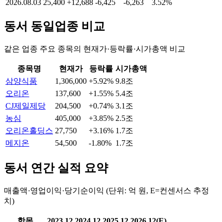
2026.08.03
25,400
+12,688
-6,425
-6,263
3.52%
동서
동일업종 비교
같은 업종 주요 종목의 현재가·등락률·시가총액 비교
종목명
현재가
등락률
시가총액
삼양식품
1,306,000
+5.92%
9.8조
오리온
137,600
+1.55%
5.4조
CJ제일제당
204,500
+0.74%
3.1조
농심
405,000
+3.85%
2.5조
오리온홀딩스
27,750
+3.16%
1.7조
메지온
54,500
-1.80%
1.7조
동서
연간 실적 요약
매출액·영업이익·당기순이익 (단위: 억 원, E=컨센서스 추정
치)
항목
2023.12
2024.12
2025.12
2026.12(E)