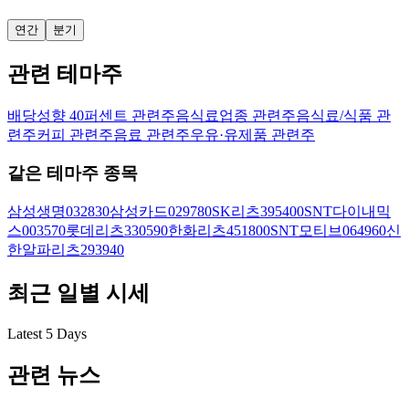
연간
분기
관련 테마주
배당성향 40퍼센트 관련주
음식료업종 관련주
음식료/식품 관
련주
커피 관련주
음료 관련주
우유·유제품 관련주
같은 테마주 종목
삼성생명
032830
삼성카드
029780
SK리츠
395400
SNT다이내믹
스
003570
롯데리츠
330590
한화리츠
451800
SNT모티브
064960
신
한알파리츠
293940
최근 일별 시세
Latest 5 Days
관련 뉴스