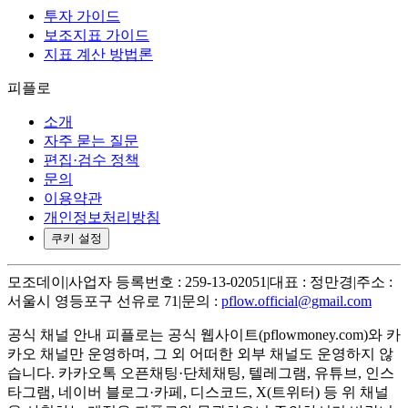
투자 가이드
보조지표 가이드
지표 계산 방법론
피플로
소개
자주 묻는 질문
편집·검수 정책
문의
이용약관
개인정보처리방침
쿠키 설정
모조데이
|
사업자 등록번호 : 259-13-02051
|
대표 : 정만경
|
주소 :
서울시 영등포구 선유로 71
|
문의 :
pflow.official@gmail.com
공식 채널 안내
피플로는 공식 웹사이트(pflowmoney.com)와 카
카오 채널만 운영하며, 그 외 어떠한 외부 채널도 운영하지 않
습니다. 카카오톡 오픈채팅·단체채팅, 텔레그램, 유튜브, 인스
타그램, 네이버 블로그·카페, 디스코드, X(트위터) 등 위 채널