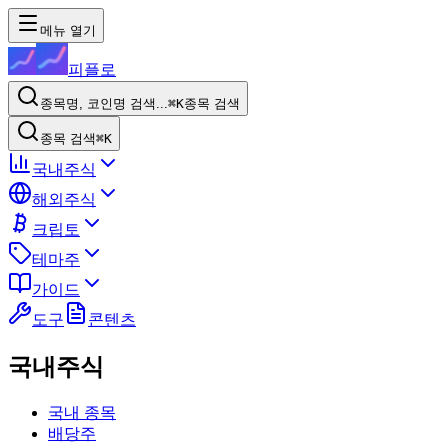
메뉴 열기
피플로
종목명, 코인명 검색...
⌘K
종목 검색
종목 검색
⌘K
국내주식
해외주식
크립토
테마주
가이드
도구
콘텐츠
국내주식
국내 종목
배당주