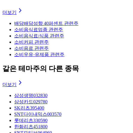
더보기
배당
배당성향 40퍼센트 관련주
소비
음식료업종 관련주
소비
음식료/식품 관련주
소비
커피 관련주
소비
음료 관련주
소비
우유·유제품 관련주
같은 테마주의 다른 종목
더보기
삼성생명
032830
삼성카드
029780
SK리츠
395400
SNT다이내믹스
003570
롯데리츠
330590
한화리츠
451800
SNT모티브
064960