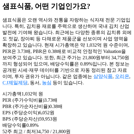
샘표식품
, 어떤 기업인가요?
샘표식품은 오랜 역사와 전통을 자랑하는 식자재 전문 기업입
니다. 특히, 김치용 재료를 주력으로 생산하며 국내 김치 산업
발전에 기여해 왔습니다. 최근에는 다양한 종류의 김치류 외에
도 젓갈, 장아찌 등 다채로운 제품군을 선보이며 사업 영역을
확장하고 있습니다. 현재 시가총액은 약 1,032억 원 수준이며,
PER은 3.73배, PBR은 0.38배로 비교적 안정적인 Valuation을
보여주고 있습니다. 또한, 최근 주가는 21,800원부터 34,750원
까지 형성되어 있으며, 배당수익률은 0.89%입니다. 본 정보는
공개된 시세·재무 데이터를 기반으로 자동 정리된 참고 자료
이며, 투자 권유가 아닙니다. 같은 업종에는
삼양식품
,
오리온
,
CJ제일제당
, 동서,
농심
등이 있습니다.
시가총액
1,032억 원
PER (주가수익비율)
3.73배
PBR (주가순자산비율)
0.38배
EPS (주당순이익)
6,052원
BPS (주당순자산)
59,953원
배당수익률
0.89%
52주 최고 / 최저
34,750 / 21,800원