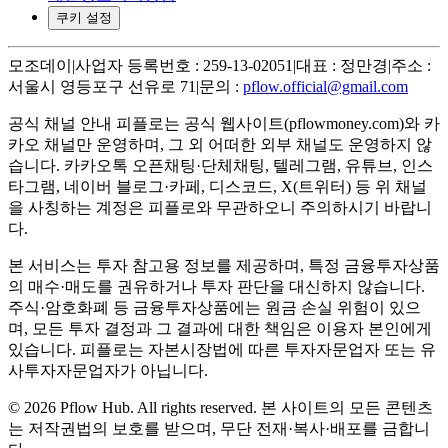
쿠키 설정
모조데이
|
사업자 등록번호 : 259-13-02051
|
대표 : 정만경
|
주소 :
서울시 영등포구 선유로 71
|
문의 :
pflow.official@gmail.com
공식 채널 안내
피플로는 공식 웹사이트(pflowmoney.com)와 카
카오 채널만 운영하며, 그 외 어떠한 외부 채널도 운영하지 않
습니다. 카카오톡 오픈채팅·단체채팅, 텔레그램, 유튜브, 인스
타그램, 네이버 블로그·카페, 디스코드, X(트위터) 등 위 채널
을 사칭하는 계정은 피플로와 무관하오니 주의하시기 바랍니
다.
본 서비스는 투자 참고용 정보를 제공하며, 특정 금융투자상품
의 매수·매도를 권유하거나 투자 판단을 대신하지 않습니다.
주식·암호화폐 등 금융투자상품에는 원금 손실 위험이 있으
며, 모든 투자 결정과 그 결과에 대한 책임은 이용자 본인에게
있습니다. 피플로는 자본시장법에 따른 투자자문업자 또는 유
사투자자문업자가 아닙니다.
©
2026
Pflow Hub. All rights reserved.
본 사이트의 모든 콘텐츠
는 저작권법의 보호를 받으며, 무단 전재·복사·배포를 금합니