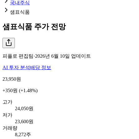
국내주식
샘표식품
샘표식품
주가 전망
피플로 편집팀
·
2026년 6월 10일
업데이트
AI 투자 분석
배당 정보
23,950
원
+350원 (+1.48%)
고가
24,050원
저가
23,600원
거래량
8,272주