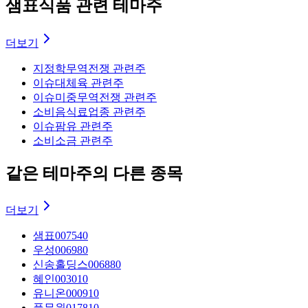
샘표식품 관련 테마주
더보기
지정학
무역전쟁 관련주
이슈
대체육 관련주
이슈
미중무역전쟁 관련주
소비
음식료업종 관련주
이슈
팜유 관련주
소비
소금 관련주
같은 테마주의 다른 종목
더보기
샘표
007540
우성
006980
신송홀딩스
006880
혜인
003010
유니온
000910
풀무원
017810