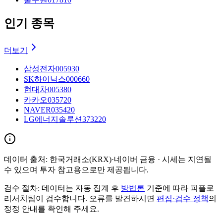
인기 종목
더보기
삼성전자
005930
SK하이닉스
000660
현대차
005380
카카오
035720
NAVER
035420
LG에너지솔루션
373220
데이터 출처:
한국거래소(KRX)·네이버 금융
· 시세는 지연될
수 있으며 투자 참고용으로만 제공됩니다.
검수 절차:
데이터는 자동 집계 후
방법론
기준에 따라 피플로
리서치팀이 검수합니다. 오류를 발견하시면
편집·검수 정책
의
정정 안내를 확인해 주세요.