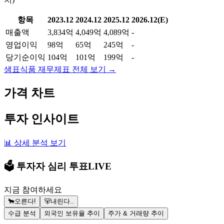
항목
2023.12
2024.12
2025.12
2026.12(E)
매출액
3,834억
4,049억
4,089억
-
영업이익
98억
65억
245억
-
당기순이익
104억
101억
199억
-
샘표식품
재무제표 전체 보기 →
가격 차트
투자 인사이트
📊 상세 분석 보기
🗳️ 투자자 심리 투표
LIVE
지금 참여하세요
🐂
오른다!
🐻
내린다..
수급 분석
외국인 보유율 추이
주가 & 거래량 추이