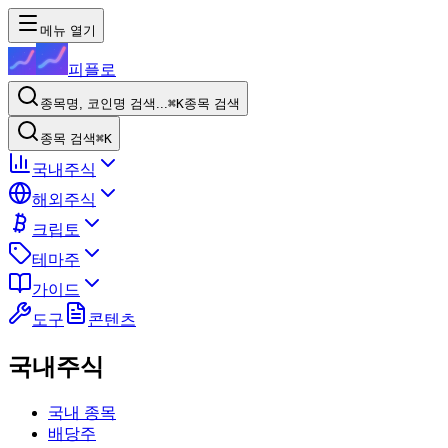
메뉴 열기
피플로
종목명, 코인명 검색...
⌘K
종목 검색
종목 검색
⌘K
국내주식
해외주식
크립토
테마주
가이드
도구
콘텐츠
국내주식
국내 종목
배당주