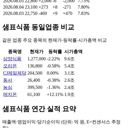
2026.08.05
22,800
+2,006
-6
-2,000
7.73%
2026.08.04
23,100
+273
+8
-271
7.80%
2026.08.03
22,750
-469
+9
+470
7.83%
샘표식품
동일업종 비교
같은 업종 주요 종목의 현재가·등락률·시가총액 비교
종목명
현재가
등락률
시가총액
삼양식품
1,277,000
-2.22%
9.6조
오리온
136,800
-0.58%
5.4조
CJ제일제당
204,500
0.00%
3.1조
동서
26,400
-0.38%
2.6조
농심
399,500
-1.36%
2.4조
메지온
61,100
+12.11%
1.9조
샘표식품
연간 실적 요약
매출액·영업이익·당기순이익 (단위: 억 원, E=컨센서스 추정
치)