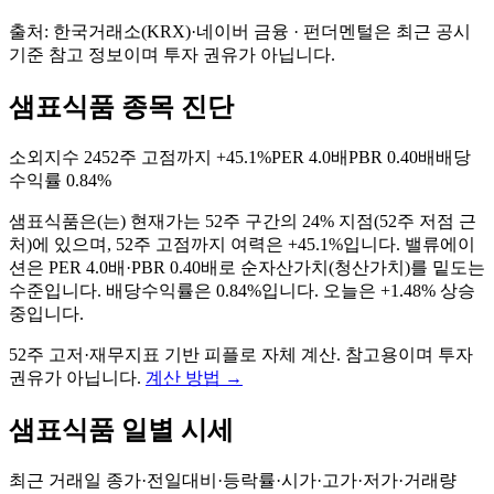
출처: 한국거래소(KRX)·네이버 금융 · 펀더멘털은 최근 공시
기준 참고 정보이며 투자 권유가 아닙니다.
샘표식품 종목 진단
소외지수
24
52주 고점까지
+45.1%
PER
4.0배
PBR
0.40배
배당
수익률
0.84%
샘표식품
은(는)
현재가는 52주 구간의 24% 지점(52주 저점 근
처)에 있으며, 52주 고점까지 여력은 +45.1%입니다. 밸류에이
션은 PER 4.0배·PBR 0.40배로 순자산가치(청산가치)를 밑도는
수준입니다. 배당수익률은 0.84%입니다. 오늘은 +1.48% 상승
중입니다
.
52주 고저·재무지표 기반 피플로 자체 계산. 참고용이며 투자
권유가 아닙니다.
계산 방법
→
샘표식품
일별 시세
최근 거래일 종가·전일대비·등락률·시가·고가·저가·거래량