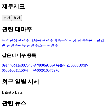
재무제표
연간
분기
관련 테마주
무역전쟁 관련주
대체육 관련주
미중무역전쟁 관련주
음식료업
종 관련주
팜유 관련주
소금 관련주
같은 테마주 종목
091440
샘표
007540
우성
006980
신송홀딩스
006880
혜인
003010
081150
유니온
000910
075970
최근 일별 시세
Latest 5 Days
관련 뉴스