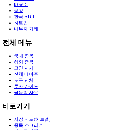
배당주
랭킹
한국 ADR
히트맵
내부자 거래
전체 메뉴
국내 종목
해외 종목
코인 시세
전체 테마주
도구 전체
투자 가이드
급등락 사유
바로가기
시장 지도(히트맵)
종목 스크리너