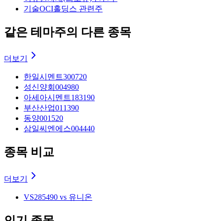
기술
OCI홀딩스 관련주
같은 테마주의 다른 종목
더보기
한일시멘트
300720
성신양회
004980
아세아시멘트
183190
부산산업
011390
동양
001520
삼일씨엔에스
004440
종목 비교
더보기
VS
285490 vs 유니온
인기 종목