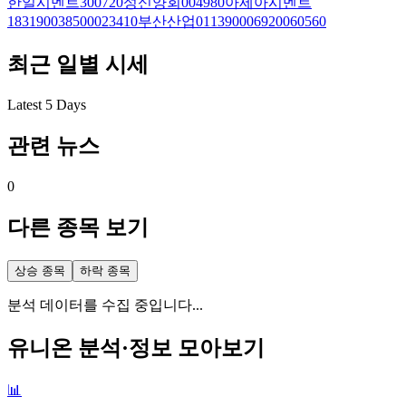
한일시멘트
300720
성신양회
004980
아세아시멘트
183190
038500
023410
부산산업
011390
006920
060560
최근 일별 시세
Latest 5 Days
관련 뉴스
0
다른 종목 보기
상승 종목
하락 종목
분석 데이터를 수집 중입니다...
유니온
분석·정보 모아보기
📊