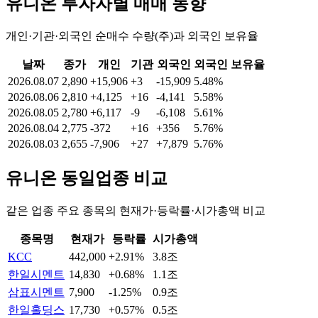
유니온
투자자별 매매 동향
개인·기관·외국인 순매수 수량(주)과 외국인 보유율
날짜
종가
개인
기관
외국인
외국인 보유율
2026.08.07
2,890
+15,906
+3
-15,909
5.48%
2026.08.06
2,810
+4,125
+16
-4,141
5.58%
2026.08.05
2,780
+6,117
-9
-6,108
5.61%
2026.08.04
2,775
-372
+16
+356
5.76%
2026.08.03
2,655
-7,906
+27
+7,879
5.76%
유니온
동일업종 비교
같은 업종 주요 종목의 현재가·등락률·시가총액 비교
종목명
현재가
등락률
시가총액
KCC
442,000
+2.91%
3.8조
한일시멘트
14,830
+0.68%
1.1조
삼표시멘트
7,900
-1.25%
0.9조
한일홀딩스
17,730
+0.57%
0.5조