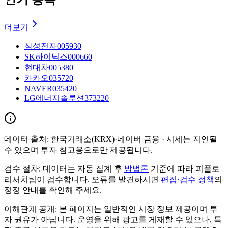
더보기
삼성전자
005930
SK하이닉스
000660
현대차
005380
카카오
035720
NAVER
035420
LG에너지솔루션
373220
데이터 출처:
한국거래소(KRX)·네이버 금융
· 시세는 지연될
수 있으며 투자 참고용으로만 제공됩니다.
검수 절차:
데이터는 자동 집계 후
방법론
기준에 따라 피플로
리서치팀이 검수합니다. 오류를 발견하시면
편집·검수 정책
의
정정 안내를 확인해 주세요.
이해관계 공개:
본 페이지는 일반적인 시장 정보 제공이며 투
자 권유가 아닙니다. 운영을 위해 광고를 게재할 수 있으나, 특