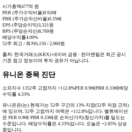
시가총액
477억 원
PER (주가수익비율)
0.92배
PBR (주가순자산비율)
0.35배
EPS (주당순이익)
3,321원
BPS (주당순자산)
8,769원
배당수익률
4.09%
52주 최고 / 최저
6,150 / 2,960원
출처: 한국거래소(KRX)·네이버 금융 · 펀더멘털은 최근 공시
기준 참고 정보이며 투자 권유가 아닙니다.
유니온 종목 진단
소외지수
13
52주 고점까지
+112.8%
PER
0.9배
PBR
0.33배
배당
수익률
4.33%
유니온
은(는)
현재가는 52주 구간의 13% 지점(52주 저점 근처)
에 있으며, 52주 고점까지 여력은 +112.8%입니다. 밸류에이션
은 PER 0.9배·PBR 0.33배로 순자산가치(청산가치)를 밑도는
수준입니다. 배당수익률은 4.33%입니다. 오늘은 +2.85% 상승
중입니다
.