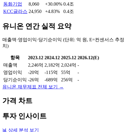
동화기업
8,060
+30.00%
0.4조
KCC글라스
24,950
+4.83%
0.4조
유니온
연간 실적 요약
매출액·영업이익·당기순이익 (단위: 억 원, E=컨센서스 추정
치)
항목
2023.12
2024.12
2025.12
2026.12(E)
매출액
2,246억
2,182억
2,024억
-
영업이익
-20억
-115억
55억
-
당기순이익
-26억
-689억
256억
-
유니온
재무제표 전체 보기 →
가격 차트
투자 인사이트
📊 상세 분석 보기