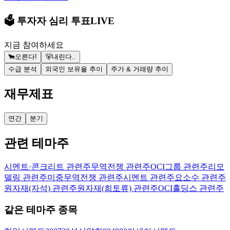
🗳️ 투자자 심리 투표
LIVE
지금 참여하세요
🐂
오른다!
🐻
내린다..
수급 분석
외국인 보유율 추이
주가 & 거래량 추이
재무제표
연간
분기
관련 테마주
시멘트·콘크리트 관련주
무역전쟁 관련주
OCI그룹 관련주
리모
델링 관련주
미중무역전쟁 관련주
시멘트 관련주
요소수 관련주
원자재(자석) 관련주
원자재(희토류) 관련주
OCI홀딩스 관련주
같은 테마주 종목