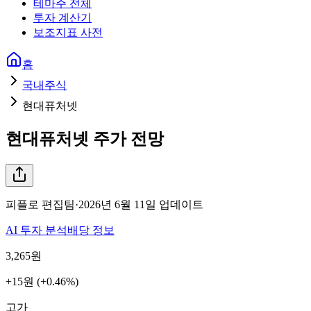
테마주 전체
투자 계산기
보조지표 사전
홈
국내주식
현대퓨처넷
현대퓨처넷
주가 전망
피플로 편집팀
·
2026년 6월 11일
업데이트
AI 투자 분석
배당 정보
3,265
원
+15원 (+0.46%)
고가