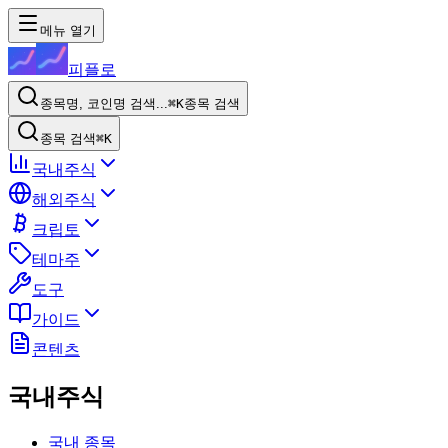
메뉴 열기
피플로
종목명, 코인명 검색...
⌘K
종목 검색
종목 검색
⌘K
국내주식
해외주식
크립토
테마주
도구
가이드
콘텐츠
국내주식
국내 종목