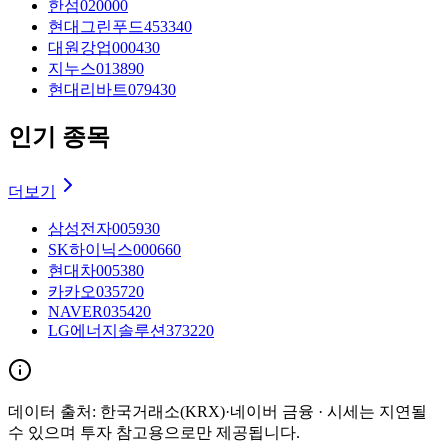
한섬
020000
현대그린푸드
453340
대원강업
000430
지누스
013890
현대리바트
079430
인기 종목
더보기
삼성전자
005930
SK하이닉스
000660
현대차
005380
카카오
035720
NAVER
035420
LG에너지솔루션
373220
데이터 출처:
한국거래소(KRX)·네이버 금융
· 시세는 지연될
수 있으며 투자 참고용으로만 제공됩니다.