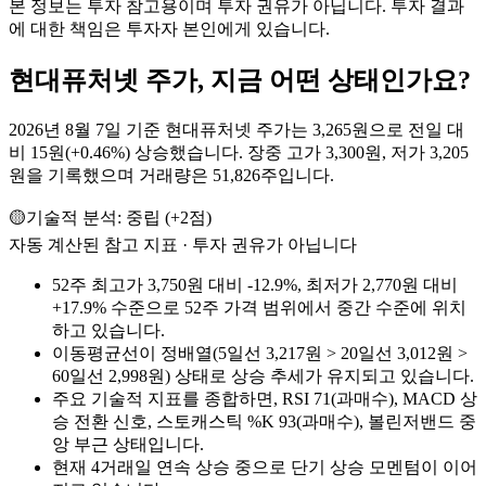
본 정보는 투자 참고용이며 투자 권유가 아닙니다. 투자 결과
에 대한 책임은 투자자 본인에게 있습니다.
현대퓨처넷
주가, 지금 어떤 상태인가요?
2026년 8월 7일 기준 현대퓨처넷 주가는 3,265원으로 전일 대
비 15원(+0.46%) 상승했습니다. 장중 고가 3,300원, 저가 3,205
원을 기록했으며 거래량은 51,826주입니다.
🟡
기술적 분석:
중립
(
+
2
점)
자동 계산된 참고 지표 · 투자 권유가 아닙니다
52주 최고가 3,750원 대비 -12.9%, 최저가 2,770원 대비
+17.9% 수준으로 52주 가격 범위에서 중간 수준에 위치
하고 있습니다.
이동평균선이 정배열(5일선 3,217원 > 20일선 3,012원 >
60일선 2,998원) 상태로 상승 추세가 유지되고 있습니다.
주요 기술적 지표를 종합하면, RSI 71(과매수), MACD 상
승 전환 신호, 스토캐스틱 %K 93(과매수), 볼린저밴드 중
앙 부근 상태입니다.
현재 4거래일 연속 상승 중으로 단기 상승 모멘텀이 이어