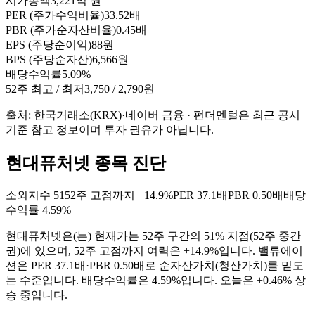
시가총액
3,221억 원
PER (주가수익비율)
33.52배
PBR (주가순자산비율)
0.45배
EPS (주당순이익)
88원
BPS (주당순자산)
6,566원
배당수익률
5.09%
52주 최고 / 최저
3,750 / 2,790원
출처: 한국거래소(KRX)·네이버 금융 · 펀더멘털은 최근 공시
기준 참고 정보이며 투자 권유가 아닙니다.
현대퓨처넷 종목 진단
소외지수
51
52주 고점까지
+14.9%
PER
37.1배
PBR
0.50배
배당
수익률
4.59%
현대퓨처넷
은(는)
현재가는 52주 구간의 51% 지점(52주 중간
권)에 있으며, 52주 고점까지 여력은 +14.9%입니다. 밸류에이
션은 PER 37.1배·PBR 0.50배로 순자산가치(청산가치)를 밑도
는 수준입니다. 배당수익률은 4.59%입니다. 오늘은 +0.46% 상
승 중입니다
.