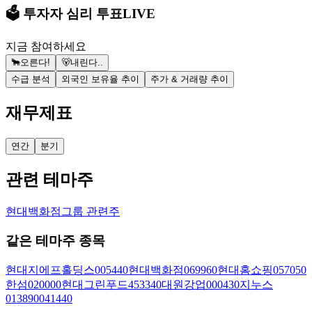
🗳️ 투자자 심리 투표
LIVE
지금 참여하세요
🐂
오른다!
🐻
내린다..
수급 분석
외국인 보유율 추이
주가 & 거래량 추이
재무제표
연간
분기
관련 테마주
현대백화점그룹 관련주
같은 테마주 종목
현대지에프홀딩스
005440
현대백화점
069960
현대홈쇼핑
057050
한섬
020000
현대그린푸드
453340
대원강업
000430
지누스
013890
041440