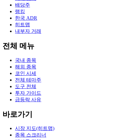
배당주
랭킹
한국 ADR
히트맵
내부자 거래
전체 메뉴
국내 종목
해외 종목
코인 시세
전체 테마주
도구 전체
투자 가이드
급등락 사유
바로가기
시장 지도(히트맵)
종목 스크리너