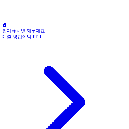
📄
현대퓨처넷 재무제표
매출·영업이익·PER