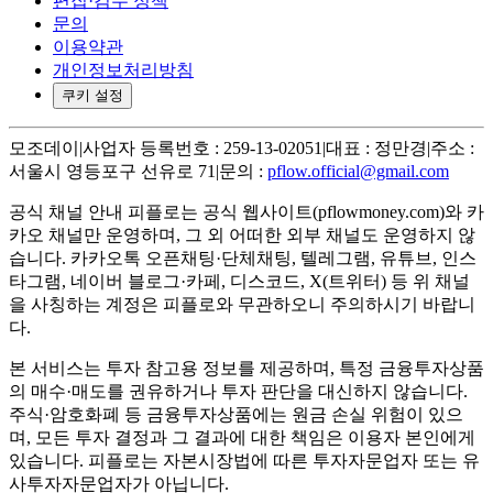
편집·검수 정책
문의
이용약관
개인정보처리방침
쿠키 설정
모조데이
|
사업자 등록번호 : 259-13-02051
|
대표 : 정만경
|
주소 :
서울시 영등포구 선유로 71
|
문의 :
pflow.official@gmail.com
공식 채널 안내
피플로는 공식 웹사이트(pflowmoney.com)와 카
카오 채널만 운영하며, 그 외 어떠한 외부 채널도 운영하지 않
습니다. 카카오톡 오픈채팅·단체채팅, 텔레그램, 유튜브, 인스
타그램, 네이버 블로그·카페, 디스코드, X(트위터) 등 위 채널
을 사칭하는 계정은 피플로와 무관하오니 주의하시기 바랍니
다.
본 서비스는 투자 참고용 정보를 제공하며, 특정 금융투자상품
의 매수·매도를 권유하거나 투자 판단을 대신하지 않습니다.
주식·암호화폐 등 금융투자상품에는 원금 손실 위험이 있으
며, 모든 투자 결정과 그 결과에 대한 책임은 이용자 본인에게
있습니다. 피플로는 자본시장법에 따른 투자자문업자 또는 유
사투자자문업자가 아닙니다.