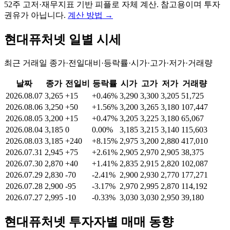
52주 고저·재무지표 기반 피플로 자체 계산. 참고용이며 투자
권유가 아닙니다.
계산 방법
→
현대퓨처넷
일별 시세
최근 거래일 종가·전일대비·등락률·시가·고가·저가·거래량
날짜
종가
전일비
등락률
시가
고가
저가
거래량
2026.08.07
3,265
+15
+0.46%
3,290
3,300
3,205
51,725
2026.08.06
3,250
+50
+1.56%
3,200
3,265
3,180
107,447
2026.08.05
3,200
+15
+0.47%
3,205
3,225
3,180
65,067
2026.08.04
3,185
0
0.00%
3,185
3,215
3,140
115,603
2026.08.03
3,185
+240
+8.15%
2,975
3,200
2,880
417,010
2026.07.31
2,945
+75
+2.61%
2,905
2,970
2,905
38,375
2026.07.30
2,870
+40
+1.41%
2,835
2,915
2,820
102,087
2026.07.29
2,830
-70
-2.41%
2,900
2,930
2,770
177,271
2026.07.28
2,900
-95
-3.17%
2,970
2,995
2,870
114,192
2026.07.27
2,995
-10
-0.33%
3,030
3,030
2,950
39,180
현대퓨처넷
투자자별 매매 동향