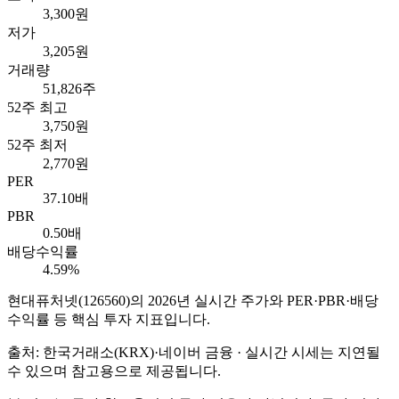
3,300원
저가
3,205원
거래량
51,826주
52주 최고
3,750원
52주 최저
2,770원
PER
37.10배
PBR
0.50배
배당수익률
4.59%
현대퓨처넷
(
126560
)의
2026
년 실시간 주가와 PER·PBR·배당
수익률 등 핵심 투자 지표입니다.
출처: 한국거래소(KRX)·네이버 금융 · 실시간 시세는 지연될
수 있으며 참고용으로 제공됩니다.