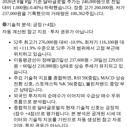
2026년 8월 8일 기준 달바글로벌 주가는 246,000원으로 전일
대비 1,000원(-0.40%) 하락했습니다. 장중 고가 260,000원, 저가
237,000원을 기록했으며 거래량은 100,362주입니다.
🟢
기술적 분석:
긍정
(
+
4
점)
자동 계산된 참고 지표 · 투자 권유가 아닙니다
52주 최고가 276,000원 대비 -10.9%, 최저가 116,100원 대
비 +111.9% 수준으로 52주 가격 범위에서 고점 부근에
위치하고 있습니다.
이동평균선이 정배열(5일선 237,600원 > 20일선 229,035
원 > 60일선 218,988원) 상태로 상승 추세가 유지되고 있
습니다.
주요 기술적 지표를 종합하면, RSI 59(중립), MACD 상승
전환 신호, 스토캐스틱 %K 56(중립), 볼린저밴드 중앙 부
근 상태입니다.
외국인 투자자의 순매수가 이어지며 수급상 매수 우위
흐름으로 분석됩니다.
종합적으로 달바글로벌의 현재 기술적 신호는 긍정적
(점수 +4점)으로 평가됩니다. 본 분석은 공개된 시세 데
이터와 기술적 지표를 기반으로 자동 생성된 참고 자료
이며, 투자 권유가 아닙니다.