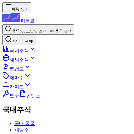
메뉴 열기
피플로
종목명, 코인명 검색...
⌘K
종목 검색
종목 검색
⌘K
국내주식
해외주식
크립토
테마주
가이드
도구
콘텐츠
국내주식
국내 종목
배당주