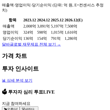
매출액·영업이익·당기순이익 (단위: 억 원, E=컨센서스 추정
치)
항목
2023.12
2024.12
2025.12
2026.12(E)
매출액
2,008억
3,091억
5,197억
7,508억
영업이익
324억
598억
1,015억
1,616억
당기순이익
136억
154억
791억
1,286억
달바글로벌
재무제표 전체 보기 →
가격 차트
투자 인사이트
📊 상세 분석 보기
🗳️ 투자자 심리 투표
LIVE
지금 참여하세요
🐂
오른다!
🐻
내린다..