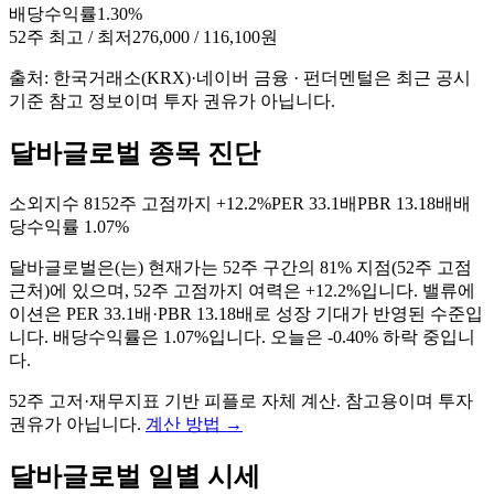
배당수익률
1.30%
52주 최고 / 최저
276,000 / 116,100원
출처: 한국거래소(KRX)·네이버 금융 · 펀더멘털은 최근 공시
기준 참고 정보이며 투자 권유가 아닙니다.
달바글로벌 종목 진단
소외지수
81
52주 고점까지
+12.2%
PER
33.1배
PBR
13.18배
배
당수익률
1.07%
달바글로벌
은(는)
현재가는 52주 구간의 81% 지점(52주 고점
근처)에 있으며, 52주 고점까지 여력은 +12.2%입니다. 밸류에
이션은 PER 33.1배·PBR 13.18배로 성장 기대가 반영된 수준입
니다. 배당수익률은 1.07%입니다. 오늘은 -0.40% 하락 중입니
다
.
52주 고저·재무지표 기반 피플로 자체 계산. 참고용이며 투자
권유가 아닙니다.
계산 방법
→
달바글로벌
일별 시세