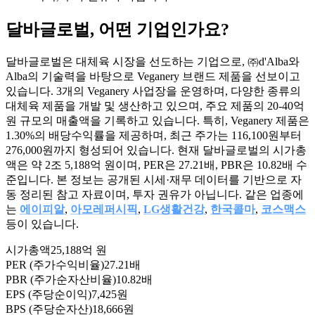
달바글로벌
, 어떤 기업인가요?
달바글로벌은 대체육 시장을 선도하는 기업으로, ㈜d'Alba와
Alba의 기술력을 바탕으로 Veganery 브랜드 제품을 선보이고
있습니다. 3개의 Veganery 사업장을 운영하며, 다양한 종류의
대체육 제품을 개발 및 생산하고 있으며, 주요 제품의 20-40억
원 규모의 매출액을 기록하고 있습니다. 특히, Veganery 제품은
1.30%의 배당수익률을 제공하며, 최근 주가는 116,100원부터
276,000원까지 형성되어 있습니다. 현재 달바글로벌의 시가총
액은 약 2조 5,188억 원이며, PER은 27.21배, PBR은 10.82배 수
준입니다. 본 정보는 공개된 시세·재무 데이터를 기반으로 자
동 정리된 참고 자료이며, 투자 권유가 아닙니다. 같은 업종에
는
에이피알
,
아모레퍼시픽
,
LG생활건강
,
한국콜마
,
코스맥스
등이 있습니다.
시가총액
25,188억 원
PER (주가수익비율)
27.21배
PBR (주가순자산비율)
10.82배
EPS (주당순이익)
7,425원
BPS (주당순자산)
18,666원