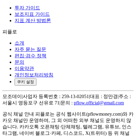
투자 가이드
보조지표 가이드
지표 계산 방법론
피플로
소개
자주 묻는 질문
편집·검수 정책
문의
이용약관
개인정보처리방침
쿠키 설정
모조데이
|
사업자 등록번호 : 259-13-02051
|
대표 : 정만경
|
주소 :
서울시 영등포구 선유로 71
|
문의 :
pflow.official@gmail.com
공식 채널 안내
피플로는 공식 웹사이트(pflowmoney.com)와 카
카오 채널만 운영하며, 그 외 어떠한 외부 채널도 운영하지 않
습니다. 카카오톡 오픈채팅·단체채팅, 텔레그램, 유튜브, 인스
타그램, 네이버 블로그·카페, 디스코드, X(트위터) 등 위 채널