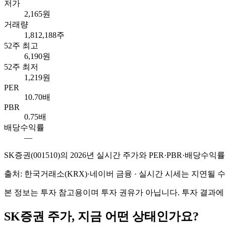
저가
2,165원
거래량
1,812,188주
52주 최고
6,190원
52주 최저
1,219원
PER
10.70배
PBR
0.75배
배당수익률
—
SK증권
(
001510
)의
2026
년 실시간 주가와 PER·PBR·배당수익률
출처: 한국거래소(KRX)·네이버 금융 · 실시간 시세는 지연될
본 정보는 투자 참고용이며 투자 권유가 아닙니다. 투자 결과에
SK증권
주가, 지금 어떤 상태인가요?