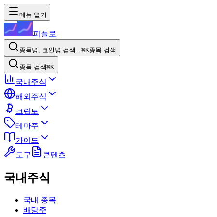
메뉴 열기
피플로
종목명, 코인명 검색...
⌘K
종목 검색
종목 검색
⌘K
국내주식
해외주식
크립토
테마주
가이드
도구
콘텐츠
국내주식
국내 종목
배당주