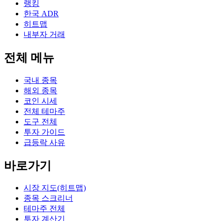
랭킹
한국 ADR
히트맵
내부자 거래
전체 메뉴
국내 종목
해외 종목
코인 시세
전체 테마주
도구 전체
투자 가이드
급등락 사유
바로가기
시장 지도(히트맵)
종목 스크리너
테마주 전체
투자 계산기