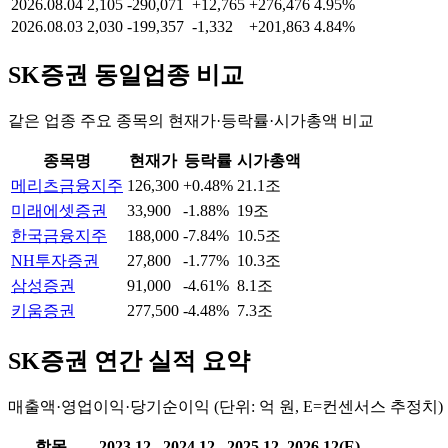
2026.08.04
2,105
-290,071
+12,765
+276,476
4.95%
2026.08.03
2,030
-199,357
-1,332
+201,863
4.84%
SK증권
동일업종 비교
같은 업종 주요 종목의 현재가·등락률·시가총액 비교
종목명
현재가
등락률
시가총액
메리츠금융지주
126,300
+0.48%
21.1조
미래에셋증권
33,900
-1.88%
19조
한국금융지주
188,000
-7.84%
10.5조
NH투자증권
27,800
-1.77%
10.3조
삼성증권
91,000
-4.61%
8.1조
키움증권
277,500
-4.48%
7.3조
SK증권
연간 실적 요약
매출액·영업이익·당기순이익 (단위: 억 원, E=컨센서스 추정치)
항목
2023.12
2024.12
2025.12
2026.12(E)