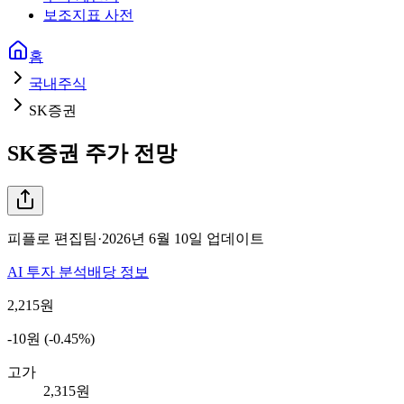
보조지표 사전
홈
국내주식
SK증권
SK증권
주가 전망
피플로 편집팀
·
2026년 6월 10일
업데이트
AI 투자 분석
배당 정보
2,215
원
-10원 (-0.45%)
고가
2,315원