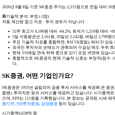
2026년 8월 8일 기준 SK증권 주가는 2,215원으로 전일 대비 10원
🔴
기술적 분석:
부정
(
-3
점)
자동 계산된 참고 지표 · 투자 권유가 아닙니다
52주 최고가 6,190원 대비 -64.2%, 최저가 1,219원 
5일 이동평균선 2,161원, 20일선 2,142원, 60일선 2,
주요 기술적 지표를 종합하면, RSI 53(중립), MACD 상
외국인 투자자의 순매도가 관측되어 수급상 매도 우위 흐
현재 3거래일 연속 하락 중으로 단기 조정 국면에 있습니다
종합적으로 SK증권의 현재 기술적 신호는 부정적(점수 -
다.
SK증권
, 어떤 기업인가요?
SK증권은 1955년 설립되어 금융 투자 서비스를 제공해 온 증권
합병), 투자자문 등의 서비스를 제공하고 있습니다. 시가총액은 약 6,
으며, EPS는 121원을 기록했습니다. 본 정보는 공개된 시세
융지주
,
NH투자증권
,
삼성증권
등이 있습니다.
시가총액
6,638억 원