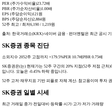
PER (주가수익비율)
23.72배
PBR (주가순자산비율)
1.00배
EPS (주당순이익)
121원
BPS (주당순자산)
2,884원
52주 최고 / 최저
6,190 / 1,219원
출처: 한국거래소(KRX)·네이버 금융 · 펀더멘털은 최근 공시 
SK증권 종목 진단
소외지수
20
52주 고점까지
+179.5%
PER
10.7배
PBR
0.75배
SK증권
은(는)
현재가는 52주 구간의 20% 지점(52주 저점 근처)
입니다. 오늘은 -0.45% 하락 중입니다
.
52주 고저·재무지표 기반 피플로 자체 계산. 참고용이며 투자 
SK증권
일별 시세
최근 거래일 종가·전일대비·등락률·시가·고가·저가·거래량