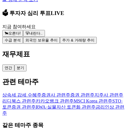
🗳️ 투자자 심리 투표
LIVE
지금 참여하세요
🐂
오른다!
🐻
내린다..
수급 분석
외국인 보유율 추이
주가 & 거래량 추이
재무제표
연간
분기
관련 테마주
상속세 감세 수혜주
증권사 관련주
증권 관련주
지주사 관련주
리디북스 관련주
카카오뱅크 관련주
MSCI Korea 관련주
STO·
토큰증권 관련주
RWA·실물자산 토큰화 관련주
금리인상 관련
주
같은 테마주 종목