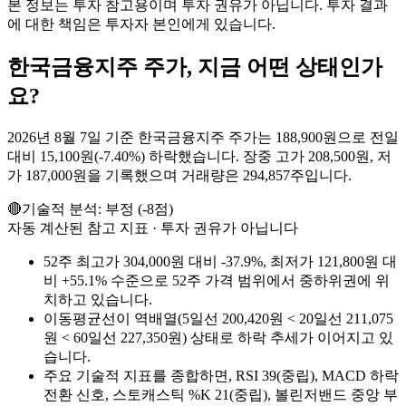
본 정보는 투자 참고용이며 투자 권유가 아닙니다. 투자 결과
에 대한 책임은 투자자 본인에게 있습니다.
한국금융지주
주가, 지금 어떤 상태인가
요?
2026년 8월 7일 기준 한국금융지주 주가는 188,900원으로 전일
대비 15,100원(-7.40%) 하락했습니다. 장중 고가 208,500원, 저
가 187,000원을 기록했으며 거래량은 294,857주입니다.
🔴
기술적 분석:
부정
(
-8
점)
자동 계산된 참고 지표 · 투자 권유가 아닙니다
52주 최고가 304,000원 대비 -37.9%, 최저가 121,800원 대
비 +55.1% 수준으로 52주 가격 범위에서 중하위권에 위
치하고 있습니다.
이동평균선이 역배열(5일선 200,420원 < 20일선 211,075
원 < 60일선 227,350원) 상태로 하락 추세가 이어지고 있
습니다.
주요 기술적 지표를 종합하면, RSI 39(중립), MACD 하락
전환 신호, 스토캐스틱 %K 21(중립), 볼린저밴드 중앙 부