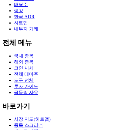
배당주
랭킹
한국 ADR
히트맵
내부자 거래
전체 메뉴
국내 종목
해외 종목
코인 시세
전체 테마주
도구 전체
투자 가이드
급등락 사유
바로가기
시장 지도(히트맵)
종목 스크리너