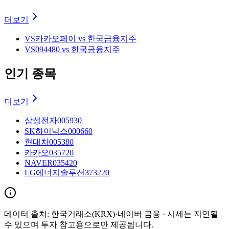
더보기
VS
카카오페이 vs 한국금융지주
VS
094480 vs 한국금융지주
인기 종목
더보기
삼성전자
005930
SK하이닉스
000660
현대차
005380
카카오
035720
NAVER
035420
LG에너지솔루션
373220
데이터 출처:
한국거래소(KRX)·네이버 금융
· 시세는 지연될
수 있으며 투자 참고용으로만 제공됩니다.