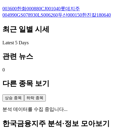
003600
한화
000880
CJ
001040
롯데지주
004990
GS
078930
LS
006260
두산
000150
한진칼
180640
최근 일별 시세
Latest 5 Days
관련 뉴스
0
다른 종목 보기
상승 종목
하락 종목
분석 데이터를 수집 중입니다...
한국금융지주
분석·정보 모아보기