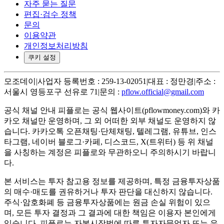
자주 묻는 질문
편집·검수 정책
문의
이용약관
개인정보처리방침
쿠키 설정
모조데이
|
사업자 등록번호 : 259-13-02051
|
대표 : 정만경
|
주소 :
서울시 영등포구 선유로 71
|
문의 :
pflow.official@gmail.com
공식 채널 안내
피플로는 공식 웹사이트(pflowmoney.com)와 카
카오 채널만 운영하며, 그 외 어떠한 외부 채널도 운영하지 않
습니다. 카카오톡 오픈채팅·단체채팅, 텔레그램, 유튜브, 인스
타그램, 네이버 블로그·카페, 디스코드, X(트위터) 등 위 채널
을 사칭하는 계정은 피플로와 무관하오니 주의하시기 바랍니
다.
본 서비스는 투자 참고용 정보를 제공하며, 특정 금융투자상품
의 매수·매도를 권유하거나 투자 판단을 대신하지 않습니다.
주식·암호화폐 등 금융투자상품에는 원금 손실 위험이 있으
며, 모든 투자 결정과 그 결과에 대한 책임은 이용자 본인에게
있습니다. 피플로는 자본시장법에 따른 투자자문업자 또는 유