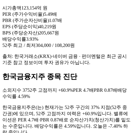
시가총액
123,154억 원
PER (주가수익비율)
5.49배
PBR (주가순자산비율)
1.07배
EPS (주당순이익)
40,219원
BPS (주당순자산)
205,667원
배당수익률
3.93%
52주 최고 / 최저
304,000 / 108,200원
출처: 한국거래소(KRX)·네이버 금융 · 펀더멘털은 최근 공시
기준 참고 정보이며 투자 권유가 아닙니다.
한국금융지주 종목 진단
소외지수
37
52주 고점까지
+60.9%
PER
4.7배
PBR
0.87배
배당
수익률
4.59%
한국금융지주
은(는)
현재가는 52주 구간의 37% 지점(52주 중
간권)에 있으며, 52주 고점까지 여력은 +60.9%입니다. 밸류에
이션은 PER 4.7배·PBR 0.87배로 순자산가치(청산가치)를 밑도
는 수준입니다. 배당수익률은 4.59%입니다. 오늘은 -7.40% 하
락 중입니다
.