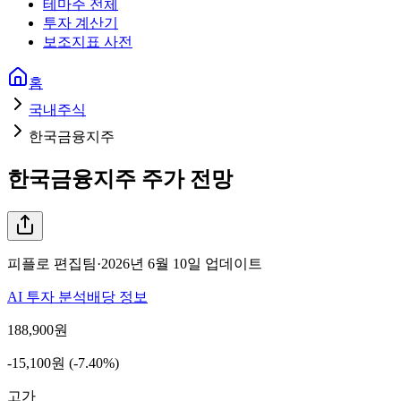
테마주 전체
투자 계산기
보조지표 사전
홈
국내주식
한국금융지주
한국금융지주
주가 전망
피플로 편집팀
·
2026년 6월 10일
업데이트
AI 투자 분석
배당 정보
188,900
원
-15,100원 (-7.40%)
고가