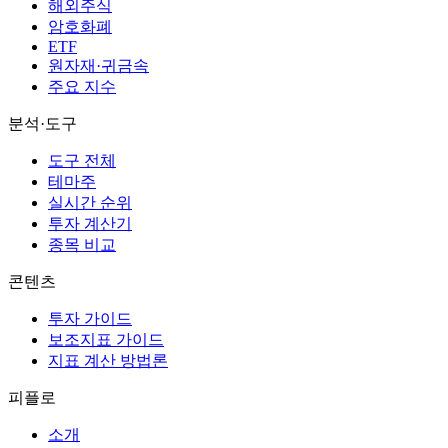
해외주식
암호화폐
ETF
원자재·귀금속
주요 지수
분석·도구
도구 전체
테마주
실시간 순위
투자 계산기
종목 비교
콘텐츠
투자 가이드
보조지표 가이드
지표 계산 방법론
피플로
소개