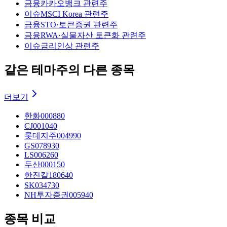
금융
카카오뱅크 관련주
이슈
MSCI Korea 관련주
금융
STO·토큰증권 관련주
금융
RWA·실물자산 토큰화 관련주
이슈
금리인상 관련주
같은 테마주의 다른 종목
더보기
한화
000880
CJ
001040
롯데지주
004990
GS
078930
LS
006260
두산
000150
한진칼
180640
SK
034730
NH투자증권
005940
종목 비교