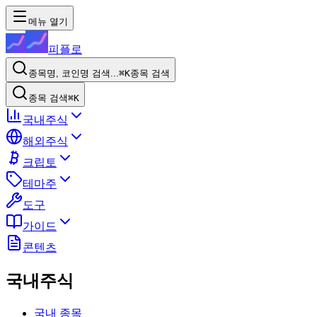
메뉴 열기
피플로
종목명, 코인명 검색...
⌘K
종목 검색
종목 검색
⌘K
국내주식
해외주식
크립토
테마주
도구
가이드
콘텐츠
국내주식
국내 종목