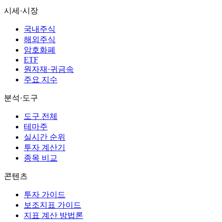
시세·시장
국내주식
해외주식
암호화폐
ETF
원자재·귀금속
주요 지수
분석·도구
도구 전체
테마주
실시간 순위
투자 계산기
종목 비교
콘텐츠
투자 가이드
보조지표 가이드
지표 계산 방법론