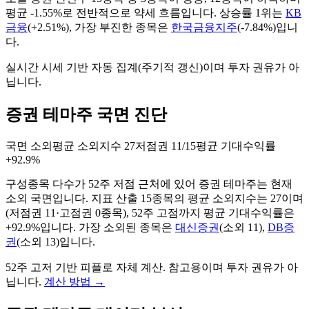
평균
-1.55%
로 전반적으로
약세
흐름입니다. 상승률 1위는
KB
금융
(
+2.51%
), 가장 부진한 종목은
한국금융지주
(
-7.84%
)입니
다.
실시간 시세 기반 자동 집계(주기적 갱신)이며 투자 권유가 아
닙니다.
증권 테마주 국면 진단
국면
소외
평균 소외지수
27
저점권
11/15
평균 기대수익률
+92.9%
구성종목 다수가 52주 저점 근처에 있어 증권 테마주는 현재
소외 국면입니다.
지표 산출
15
종목의 평균 소외지수는
27
이며
(저점권
11
·고점권
0
종목)
, 52주 고점까지 평균 기대수익률은
+92.9%입니다
. 가장 소외된 종목은
대신증권
(
소외
11
)
,
DB증
권
(
소외
13
)
입니다.
52주 고저 기반 피플로 자체 계산. 참고용이며 투자 권유가 아
닙니다.
계산 방법
→