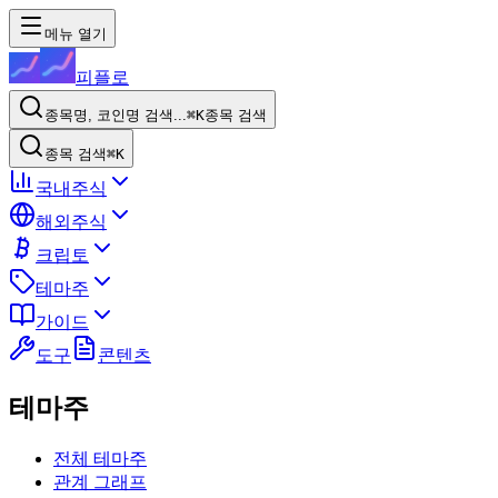
메뉴 열기
피플로
종목명, 코인명 검색...
⌘K
종목 검색
종목 검색
⌘K
국내주식
해외주식
크립토
테마주
가이드
도구
콘텐츠
테마주
전체 테마주
관계 그래프