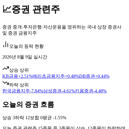
📈
증권 관련주
증권 중개·투자은행·자산운용을 영위하는 국내 상장 증권사
및 증권 금융지주
오늘의 등락 현황
2026년 8월 9일 실시간
상승 상위
KB금융
+
2.51
%
메리츠금융지주
+
0.48
%
DB증권
+
0.44
%
하락 상위
한국금융지주
-7.84
%
삼성증권
-4.61
%
키움증권
-4.48
%
오늘의 증권 흐름
상승
3
하락
12
보합
0
평균
-1.55%
오늘
증권
관련주
15
종목 중
3
종목이 상승,
12
종목이 하락하며