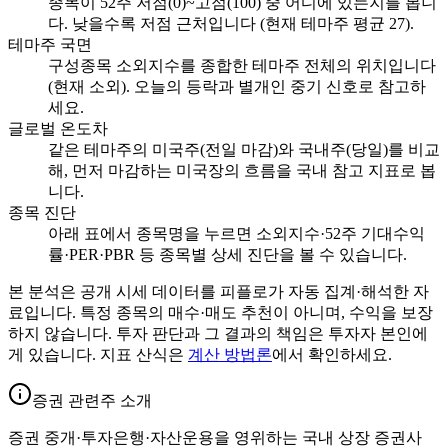
종목이 52주 저점(0)~고점(100) 중 어디에 있는지를 봅니
다. 낮을수록 저점 근처입니다 (현재 테마주 평균 27).
테마주 국면
구성종목 소외지수를 종합한 테마주 전체의 위치입니다
(현재 소외). 오늘의 등락과 별개인 중기 신호로 참고하
세요.
글로벌 온도차
같은 테마주의 미국주(전일 마감)와 국내주(당일)를 비교
해, 먼저 마감하는 미국장의 흐름을 국내 참고 지표로 봅
니다.
종목 진단
아래 표에서 종목명을 누르면 소외지수·52주 기대수익
률·PER·PBR 등 종목별 상세 진단을 볼 수 있습니다.
본 분석은 공개 시세 데이터를 피플로가 자동 집계·해석한 자
료입니다. 특정 종목의 매수·매도 추천이 아니며, 수익을 보장
하지 않습니다. 투자 판단과 그 결과의 책임은 투자자 본인에
게 있습니다. 지표 산식은
계산 방법론
에서 확인하세요.
증권 관련주 소개
증권 중개·투자은행·자산운용을 영위하는 국내 상장 증권사