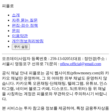
피플로
소개
자주 묻는 질문
편집·검수 정책
문의
이용약관
개인정보처리방침
쿠키 설정
모조데이
|
사업자 등록번호 : 259-13-02051
|
대표 : 정만경
|
주소 :
서울시 영등포구 선유로 71
|
문의 :
pflow.official@gmail.com
공식 채널 안내
피플로는 공식 웹사이트(pflowmoney.com)와 카
카오 채널만 운영하며, 그 외 어떠한 외부 채널도 운영하지 않
습니다. 카카오톡 오픈채팅·단체채팅, 텔레그램, 유튜브, 인스
타그램, 네이버 블로그·카페, 디스코드, X(트위터) 등 위 채널
을 사칭하는 계정은 피플로와 무관하오니 주의하시기 바랍니
다.
본 서비스는 투자 참고용 정보를 제공하며, 특정 금융투자상품