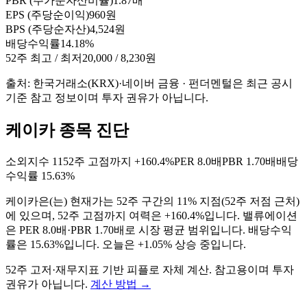
PBR (주가순자산비율)
1.87배
EPS (주당순이익)
960원
BPS (주당순자산)
4,524원
배당수익률
14.18%
52주 최고 / 최저
20,000 / 8,230원
출처: 한국거래소(KRX)·네이버 금융 · 펀더멘털은 최근 공시
기준 참고 정보이며 투자 권유가 아닙니다.
케이카 종목 진단
소외지수
11
52주 고점까지
+160.4%
PER
8.0배
PBR
1.70배
배당
수익률
15.63%
케이카
은(는)
현재가는 52주 구간의 11% 지점(52주 저점 근처)
에 있으며, 52주 고점까지 여력은 +160.4%입니다. 밸류에이션
은 PER 8.0배·PBR 1.70배로 시장 평균 범위입니다. 배당수익
률은 15.63%입니다. 오늘은 +1.05% 상승 중입니다
.
52주 고저·재무지표 기반 피플로 자체 계산. 참고용이며 투자
권유가 아닙니다.
계산 방법
→