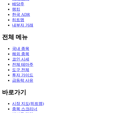
배당주
랭킹
한국 ADR
히트맵
내부자 거래
전체 메뉴
국내 종목
해외 종목
코인 시세
전체 테마주
도구 전체
투자 가이드
급등락 사유
바로가기
시장 지도(히트맵)
종목 스크리너