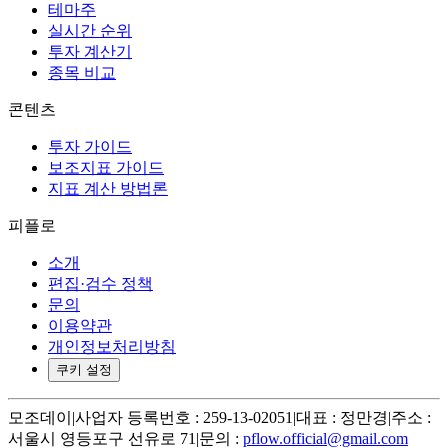
테마주
실시간 순위
투자 계산기
종목 비교
콘텐츠
투자 가이드
보조지표 가이드
지표 계산 방법론
피플로
소개
편집·검수 정책
문의
이용약관
개인정보처리방침
쿠키 설정
모조데이
|
사업자 등록번호 : 259-13-02051
|
대표 : 정만경
|
주소 :
서울시 영등포구 선유로 71
|
문의 :
pflow.official@gmail.com