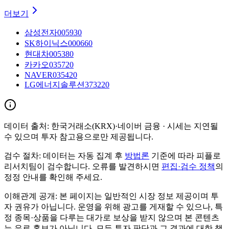
더보기
삼성전자
005930
SK하이닉스
000660
현대차
005380
카카오
035720
NAVER
035420
LG에너지솔루션
373220
데이터 출처:
한국거래소(KRX)·네이버 금융
· 시세는 지연될
수 있으며 투자 참고용으로만 제공됩니다.
검수 절차:
데이터는 자동 집계 후
방법론
기준에 따라 피플로
리서치팀이 검수합니다. 오류를 발견하시면
편집·검수 정책
의
정정 안내를 확인해 주세요.
이해관계 공개:
본 페이지는 일반적인 시장 정보 제공이며 투
자 권유가 아닙니다. 운영을 위해 광고를 게재할 수 있으나, 특
정 종목·상품을 다루는 대가로 보상을 받지 않으며 본 콘텐츠
는 유료 홍보가 아닙니다. 모든 투자 판단과 그 결과에 대한 책