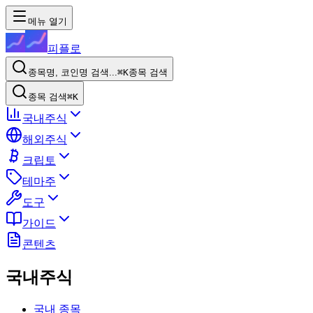
메뉴 열기
피플로
종목명, 코인명 검색...
⌘K
종목 검색
종목 검색
⌘K
국내주식
해외주식
크립토
테마주
도구
가이드
콘텐츠
국내주식
국내 종목