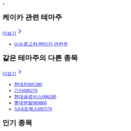
+
케이카 관련 테마주
더보기
이슈
중고차/렌터카 관련주
같은 테마주의 다른 종목
더보기
현대차
005380
기아
000270
현대글로비스
086280
롯데렌탈
089860
AJ네트웍스
095570
인기 종목