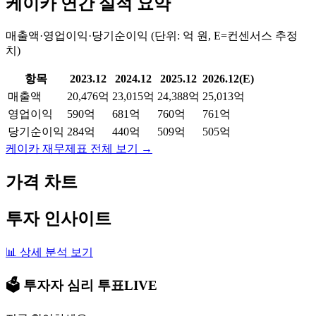
케이카
연간 실적 요약
매출액·영업이익·당기순이익 (단위: 억 원, E=컨센서스 추정
치)
항목
2023.12
2024.12
2025.12
2026.12(E)
매출액
20,476억
23,015억
24,388억
25,013억
영업이익
590억
681억
760억
761억
당기순이익
284억
440억
509억
505억
케이카
재무제표 전체 보기 →
가격 차트
투자 인사이트
📊 상세 분석 보기
🗳️ 투자자 심리 투표
LIVE