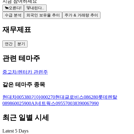
지금 참여하세요
🐂
오른다!
🐻
내린다..
수급 분석
외국인 보유율 추이
주가 & 거래량 추이
재무제표
연간
분기
관련 테마주
중고차/렌터카 관련주
같은 테마주 종목
현대차
005380
기아
000270
현대글로비스
086280
롯데렌탈
089860
025900
AJ네트웍스
095570
038390
067990
최근 일별 시세
Latest 5 Days