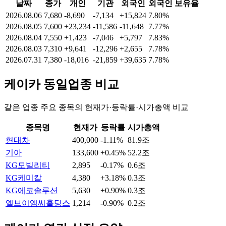
날짜
종가
개인
기관
외국인
외국인 보유율
2026.08.06
7,680
-8,690
-7,134
+15,824
7.80%
2026.08.05
7,600
+23,234
-11,586
-11,648
7.77%
2026.08.04
7,550
+1,423
-7,046
+5,797
7.83%
2026.08.03
7,310
+9,641
-12,296
+2,655
7.78%
2026.07.31
7,380
-18,016
-21,859
+39,635
7.78%
케이카
동일업종 비교
같은 업종 주요 종목의 현재가·등락률·시가총액 비교
종목명
현재가
등락률
시가총액
현대차
400,000
-1.11%
81.9조
기아
133,600
+0.45%
52.2조
KG모빌리티
2,895
-0.17%
0.6조
KG케미칼
4,380
+3.18%
0.3조
KG에코솔루션
5,630
+0.90%
0.3조
엘브이엠씨홀딩스
1,214
-0.90%
0.2조