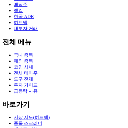
배당주
랭킹
한국 ADR
히트맵
내부자 거래
전체 메뉴
국내 종목
해외 종목
코인 시세
전체 테마주
도구 전체
투자 가이드
급등락 사유
바로가기
시장 지도(히트맵)
종목 스크리너