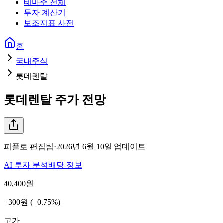
테마주 전체
투자 계산기
보조지표 사전
홈
국내주식
롯데렌탈
롯데렌탈
주가 전망
피플로 편집팀
·
2026년 6월 10일
업데이트
AI 투자 분석
배당 정보
40,400
원
+300원 (+0.75%)
고가