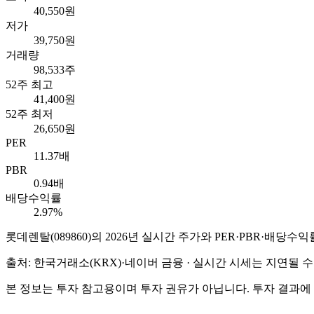
40,550원
저가
39,750원
거래량
98,533주
52주 최고
41,400원
52주 최저
26,650원
PER
11.37배
PBR
0.94배
배당수익률
2.97%
롯데렌탈
(
089860
)의
2026
년 실시간 주가와 PER·PBR·배당수익
출처: 한국거래소(KRX)·네이버 금융 · 실시간 시세는 지연될
본 정보는 투자 참고용이며 투자 권유가 아닙니다. 투자 결과에