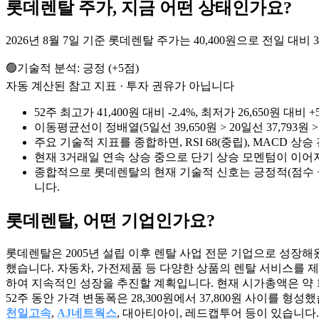
롯데렌탈
주가, 지금 어떤 상태인가요?
2026년 8월 7일 기준 롯데렌탈 주가는 40,400원으로 전일 대비 3
🟢
기술적 분석:
긍정
(
+
5
점)
자동 계산된 참고 지표 · 투자 권유가 아닙니다
52주 최고가 41,400원 대비 -2.4%, 최저가 26,650원
이동평균선이 정배열(5일선 39,650원 > 20일선 37,793원
주요 기술적 지표를 종합하면, RSI 68(중립), MACD 상
현재 3거래일 연속 상승 중으로 단기 상승 모멘텀이 이어
종합적으로 롯데렌탈의 현재 기술적 신호는 긍정적(점수 +
니다.
롯데렌탈
, 어떤 기업인가요?
롯데렌탈은 2005년 설립 이후 렌탈 사업 전문 기업으로 성장해
했습니다. 자동차, 가전제품 등 다양한 상품의 렌탈 서비스를 제공하
하여 지속적인 성장을 추진할 계획입니다. 현재 시가총액은 약 1,857
52주 동안 가격 변동폭은 28,300원에서 37,800원 사이를
천일고속
,
AJ네트웍스
, 대아티아이, 레드캡투어 등이 있습니다.