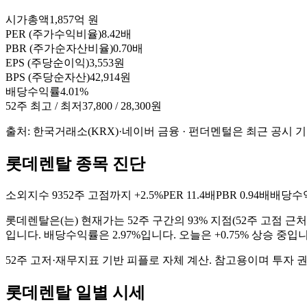
시가총액
1,857억 원
PER (주가수익비율)
8.42배
PBR (주가순자산비율)
0.70배
EPS (주당순이익)
3,553원
BPS (주당순자산)
42,914원
배당수익률
4.01%
52주 최고 / 최저
37,800 / 28,300원
출처: 한국거래소(KRX)·네이버 금융 · 펀더멘털은 최근 공시 
롯데렌탈 종목 진단
소외지수
93
52주 고점까지
+2.5%
PER
11.4배
PBR
0.94배
배당수
롯데렌탈
은(는)
현재가는 52주 구간의 93% 지점(52주 고점 근처
입니다. 배당수익률은 2.97%입니다. 오늘은 +0.75% 상승 중입
52주 고저·재무지표 기반 피플로 자체 계산. 참고용이며 투자 
롯데렌탈
일별 시세