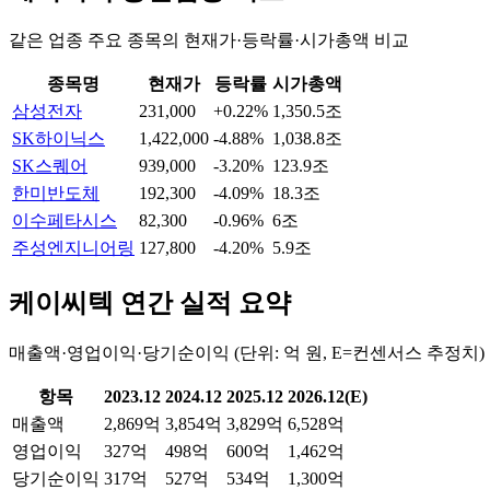
같은 업종 주요 종목의 현재가·등락률·시가총액 비교
종목명
현재가
등락률
시가총액
삼성전자
231,000
+0.22%
1,350.5조
SK하이닉스
1,422,000
-4.88%
1,038.8조
SK스퀘어
939,000
-3.20%
123.9조
한미반도체
192,300
-4.09%
18.3조
이수페타시스
82,300
-0.96%
6조
주성엔지니어링
127,800
-4.20%
5.9조
케이씨텍
연간 실적 요약
매출액·영업이익·당기순이익 (단위: 억 원, E=컨센서스 추정치)
항목
2023.12
2024.12
2025.12
2026.12(E)
매출액
2,869억
3,854억
3,829억
6,528억
영업이익
327억
498억
600억
1,462억
당기순이익
317억
527억
534억
1,300억