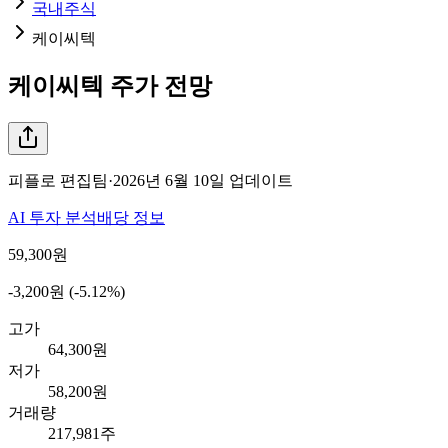
국내주식
케이씨텍
케이씨텍
주가 전망
피플로 편집팀
·
2026년 6월 10일
업데이트
AI 투자 분석
배당 정보
59,300
원
-3,200원 (-5.12%)
고가
64,300원
저가
58,200원
거래량
217,981주