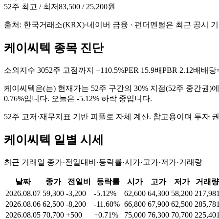
52주 최고 / 최저
83,500 / 25,200원
출처: 한국거래소(KRX)·네이버 금융 · 펀더멘털은 최근 공시 
케이씨텍 종목 진단
소외지수
30
52주 고점까지
+110.5%
PER
15.9배
PBR
2.12배
배당
케이씨텍
은(는)
현재가는 52주 구간의 30% 지점(52주 중간권)에
0.76%입니다. 오늘은 -5.12% 하락 중입니다
.
52주 고저·재무지표 기반 피플로 자체 계산. 참고용이며 투자 
케이씨텍
일별 시세
최근 거래일 종가·전일대비·등락률·시가·고가·저가·거래량
날짜
종가
전일비
등락률
시가
고가
저가
거래량
2026.08.07
59,300
-3,200
-5.12%
62,600
64,300
58,200
217,98
2026.08.06
62,500
-8,200
-11.60%
66,800
67,900
62,500
285,78
2026.08.05
70,700
+500
+0.71%
75,000
76,300
70,700
225,40