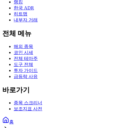
랭킹
한국 ADR
히트맵
내부자 거래
전체 메뉴
해외 종목
코인 시세
전체 테마주
도구 전체
투자 가이드
급등락 사유
바로가기
종목 스크리너
보조지표 사전
홈