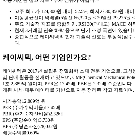
자동 계산된 참고 지표 · 투자 권유가 아닙니다
52주 최고가 124,800원 대비 -52.5%, 최저가 30,85
이동평균선이 역배열(5일선 66,320원 < 20일선 79,275원
주요 기술적 지표를 종합하면, RSI 30(과매도), MACD 
현재 3거래일 연속 하락 중으로 단기 조정 국면에 있습니다
종합적으로 케이씨텍의 현재 기술적 신호는 부정적(점수 -
다.
케이씨텍
, 어떤 기업인가요?
케이씨텍은 2017년 설립된 정밀화학 소재 전문 기업으로, 고성능 
및 판매 활동을 전개하고 있으며, CMP(Chemical Mechanical
1조 2,889억 원이며, PER은 17.45배, PBR은 2.32배 수준입
개된 시세·재무 데이터를 기반으로 자동 정리된 참고 자료이며,
시가총액
12,889억 원
PER (주가수익비율)
17.45배
PBR (주가순자산비율)
2.32배
EPS (주당순이익)
3,730원
BPS (주당순자산)
28,032원
배당수익률
0.69%