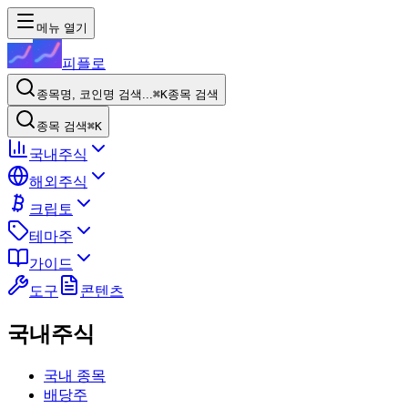
메뉴 열기
피플로
종목명, 코인명 검색...
⌘K
종목 검색
종목 검색
⌘K
국내주식
해외주식
크립토
테마주
가이드
도구
콘텐츠
국내주식
국내 종목
배당주