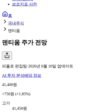
보조지표 사전
홈
국내주식
덴티움
덴티움
주가 전망
피플로 편집팀
·
2026년 6월 10일
업데이트
AI 투자 분석
배당 정보
41,400
원
+750원 (+1.85%)
고가
41,450원