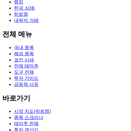
랭킹
한국 ADR
히트맵
내부자 거래
전체 메뉴
국내 종목
해외 종목
코인 시세
전체 테마주
도구 전체
투자 가이드
급등락 사유
바로가기
시장 지도(히트맵)
종목 스크리너
테마주 전체
투자 계산기