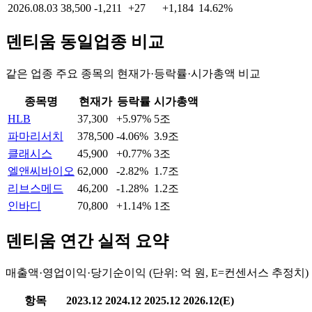
2026.08.03
38,500
-1,211
+27
+1,184
14.62%
덴티움
동일업종 비교
같은 업종 주요 종목의 현재가·등락률·시가총액 비교
종목명
현재가
등락률
시가총액
HLB
37,300
+5.97%
5조
파마리서치
378,500
-4.06%
3.9조
클래시스
45,900
+0.77%
3조
엘앤씨바이오
62,000
-2.82%
1.7조
리브스메드
46,200
-1.28%
1.2조
인바디
70,800
+1.14%
1조
덴티움
연간 실적 요약
매출액·영업이익·당기순이익 (단위: 억 원, E=컨센서스 추정치)
항목
2023.12
2024.12
2025.12
2026.12(E)