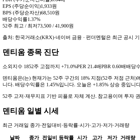
EPS (주당순이익)
1,933원
BPS (주당순자산)
68,510원
배당수익률
1.37%
52주 최고 / 최저
73,500 / 41,900원
출처: 한국거래소(KRX)·네이버 금융 · 펀더멘털은 최근 공시 
덴티움 종목 진단
소외지수
18
52주 고점까지
+71.0%
PER
21.4배
PBR
0.60배
배당
덴티움
은(는)
현재가는 52주 구간의 18% 지점(52주 저점 근처)
니다. 배당수익률은 1.45%입니다. 오늘은 +1.85% 상승 중입니
52주 고저·재무지표 기반 피플로 자체 계산. 참고용이며 투자 
덴티움
일별 시세
최근 거래일 종가·전일대비·등락률·시가·고가·저가·거래량
날짜
종가
전일비
등락률
시가
고가
저가
거래량