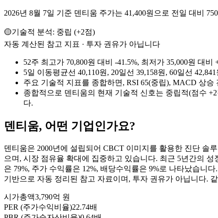
2026년 8월 7일 기준 덴티움 주가는 41,400원으로 전일 대비 75
🟡
기술적 분석:
중립
(
+
2
점)
자동 계산된 참고 지표 · 투자 권유가 아닙니다
52주 최고가 70,800원 대비 -41.5%, 최저가 35,000
5일 이동평균선 40,110원, 20일선 39,158원, 60일선 
주요 기술적 지표를 종합하면, RSI 65(중립), MACD 상
종합적으로 덴티움의 현재 기술적 신호는 중립적(점수 +2
다.
덴티움
, 어떤 기업인가요?
덴티움은 2000년에 설립되어 CBCT 이미지를 활용한 진단 솔루션
으며, 시장 점유율 확대에 집중하고 있습니다. 최근 5년간의 성
은 79%, 주가 수익률은 12%, 배당수익률은 9%로 나타났습니다. 
기반으로 자동 정리된 참고 자료이며, 투자 권유가 아닙니다. 같
시가총액
3,790억 원
PER (주가수익비율)
22.74배
PBR (주가순자산비율)
0.64배