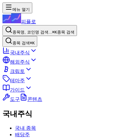
메뉴 열기
피플로
종목명, 코인명 검색...
⌘K
종목 검색
종목 검색
⌘K
국내주식
해외주식
크립토
테마주
가이드
도구
콘텐츠
국내주식
국내 종목
배당주