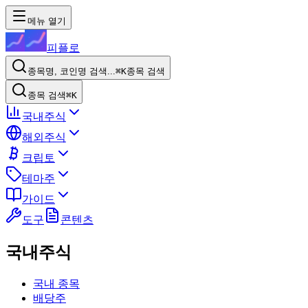
메뉴 열기
피플로
종목명, 코인명 검색...
⌘K
종목 검색
종목 검색
⌘K
국내주식
해외주식
크립토
테마주
가이드
도구
콘텐츠
국내주식
국내 종목
배당주