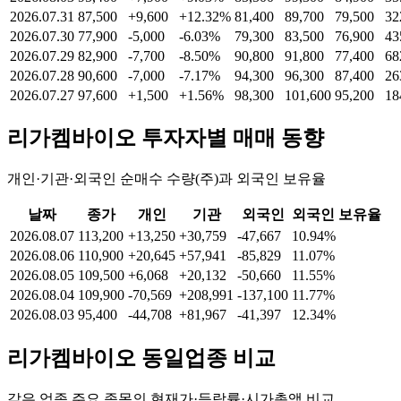
2026.07.31
87,500
+9,600
+12.32%
81,400
89,700
79,500
32
2026.07.30
77,900
-5,000
-6.03%
79,300
83,500
76,900
43
2026.07.29
82,900
-7,700
-8.50%
90,800
91,800
77,400
68
2026.07.28
90,600
-7,000
-7.17%
94,300
96,300
87,400
26
2026.07.27
97,600
+1,500
+1.56%
98,300
101,600
95,200
18
리가켐바이오
투자자별 매매 동향
개인·기관·외국인 순매수 수량(주)과 외국인 보유율
날짜
종가
개인
기관
외국인
외국인 보유율
2026.08.07
113,200
+13,250
+30,759
-47,667
10.94%
2026.08.06
110,900
+20,645
+57,941
-85,829
11.07%
2026.08.05
109,500
+6,068
+20,132
-50,660
11.55%
2026.08.04
109,900
-70,569
+208,991
-137,100
11.77%
2026.08.03
95,400
-44,708
+81,967
-41,397
12.34%
리가켐바이오
동일업종 비교
같은 업종 주요 종목의 현재가·등락률·시가총액 비교