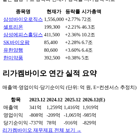
종목명
현재가
등락률
시가총액
삼성바이오로직스
1,556,000
+2.77%
72조
셀트리온
199,300
+2.21%
46.3조
삼성에피스홀딩스
411,500
+2.36%
10.2조
SK바이오팜
85,400
+2.28%
6.7조
유한양행
80,600
+3.60%
6.4조
한미약품
392,500
+0.38%
5조
리가켐바이오
연간 실적 요약
매출액·영업이익·당기순이익 (단위: 억 원, E=컨센서스 추정치)
항목
2023.12
2024.12
2025.12
2026.12(E)
매출액
341억
1,259억
1,416억
1,919억
영업이익
-808억
-209억
-1,065억
-985억
당기순이익
-737억
78억
-916억
-829억
리가켐바이오
재무제표 전체 보기 →