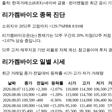
출처: 한국거래소(KRX)·네이버 금융 · 펀더멘털은 최근 공시 
리가켐바이오 종목 진단
소외지수
20
52주 고점까지
+129.7%
PBR
8.91배
리가켐바이오
은(는)
현재가는 52주 구간의 20% 지점(52주 저점
+2.07% 상승 중입니다
.
52주 고저·재무지표 기반 피플로 자체 계산. 참고용이며 투자 
리가켐바이오
일별 시세
최근 거래일 종가·전일대비·등락률·시가·고가·저가·거래량
날짜
종가
전일비
등락률
시가
고가
저가
거
2026.08.07
113,200
+2,300
+2.07%
110,800
114,300
106,500
27
2026.08.06
110,900
+1,400
+1.28%
113,000
114,700
105,100
35
2026.08.05
109,500
-400
-0.36%
108,900
114,000
106,400
36
2026.08.04
109,900
+14,500
+15.20%
95,100
111,400
95,100
57
2026.08.03
95,400
+7,900
+9.03%
85,500
99,300
84,900
35