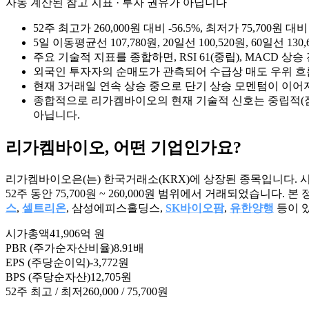
자동 계산된 참고 지표 · 투자 권유가 아닙니다
52주 최고가 260,000원 대비 -56.5%, 최저가 75,70
5일 이동평균선 107,780원, 20일선 100,520원, 60일
주요 기술적 지표를 종합하면, RSI 61(중립), MACD 상
외국인 투자자의 순매도가 관측되어 수급상 매도 우위 흐
현재 3거래일 연속 상승 중으로 단기 상승 모멘텀이 이어
종합적으로 리가켐바이오의 현재 기술적 신호는 중립적(점수
아닙니다.
리가켐바이오
, 어떤 기업인가요?
리가켐바이오은(는) 한국거래소(KRX)에 상장된 종목입니다. 시가
52주 동안 75,700원 ~ 260,000원 범위에서 거래되었습니
스
,
셀트리온
, 삼성에피스홀딩스,
SK바이오팜
,
유한양행
등이 
시가총액
41,906억 원
PBR (주가순자산비율)
8.91배
EPS (주당순이익)
-3,772원
BPS (주당순자산)
12,705원
52주 최고 / 최저
260,000 / 75,700원