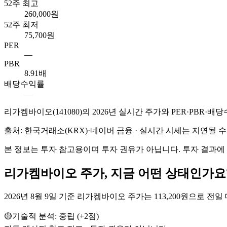
52주 최고
260,000원
52주 최저
75,700원
PER
—
PBR
8.91배
배당수익률
—
리가켐바이오
(
141080
)의
2026
년 실시간 주가와 PER·PBR·배
출처: 한국거래소(KRX)·네이버 금융 · 실시간 시세는 지연될
본 정보는 투자 참고용이며 투자 권유가 아닙니다. 투자 결과에
리가켐바이오
주가, 지금 어떤 상태인가요
2026년 8월 9일 기준 리가켐바이오 주가는 113,200원으로 전일 대비
🟡
기술적 분석:
중립
(
+
2
점)