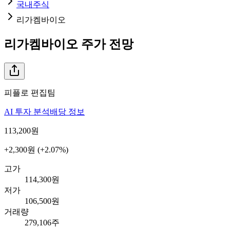
국내주식
리가켐바이오
리가켐바이오
주가 전망
피플로 편집팀
AI 투자 분석
배당 정보
113,200
원
+2,300원 (+2.07%)
고가
114,300원
저가
106,500원
거래량
279,106주