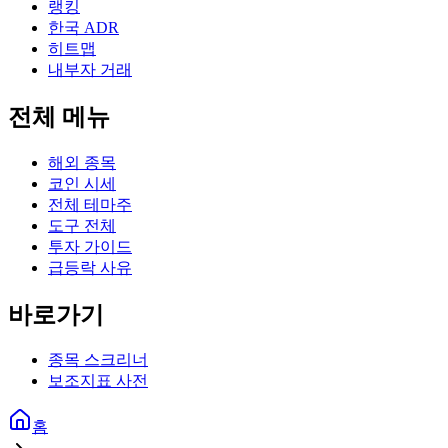
랭킹
한국 ADR
히트맵
내부자 거래
전체 메뉴
해외 종목
코인 시세
전체 테마주
도구 전체
투자 가이드
급등락 사유
바로가기
종목 스크리너
보조지표 사전
홈