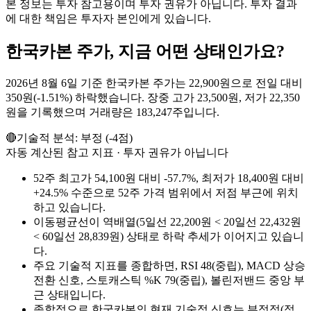
본 정보는 투자 참고용이며 투자 권유가 아닙니다. 투자 결과
에 대한 책임은 투자자 본인에게 있습니다.
한국카본
주가, 지금 어떤 상태인가요?
2026년 8월 6일 기준 한국카본 주가는 22,900원으로 전일 대비
350원(-1.51%) 하락했습니다. 장중 고가 23,500원, 저가 22,350
원을 기록했으며 거래량은 183,247주입니다.
🔴
기술적 분석:
부정
(
-4
점)
자동 계산된 참고 지표 · 투자 권유가 아닙니다
52주 최고가 54,100원 대비 -57.7%, 최저가 18,400원 대비
+24.5% 수준으로 52주 가격 범위에서 저점 부근에 위치
하고 있습니다.
이동평균선이 역배열(5일선 22,200원 < 20일선 22,432원
< 60일선 28,839원) 상태로 하락 추세가 이어지고 있습니
다.
주요 기술적 지표를 종합하면, RSI 48(중립), MACD 상승
전환 신호, 스토캐스틱 %K 79(중립), 볼린저밴드 중앙 부
근 상태입니다.
종합적으로 한국카본의 현재 기술적 신호는 부정적(점