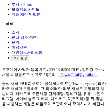
투자 가이드
보조지표 가이드
지표 계산 방법론
피플로
소개
편집·검수 정책
문의
이용약관
개인정보처리방침
쿠키 설정
모조데이
|
사업자 등록번호 : 259-13-02051
|
대표 : 정만경
|
주소 :
서울시 영등포구 선유로 71
|
문의 :
pflow.official@gmail.com
공식 채널 안내
피플로는 공식 웹사이트(pflowmoney.com)와 카
카오 채널만 운영하며, 그 외 어떠한 외부 채널도 운영하지 않
습니다. 카카오톡 오픈채팅·단체채팅, 텔레그램, 유튜브, 인스
타그램, 네이버 블로그·카페, 디스코드, X(트위터) 등 위 채널
을 사칭하는 계정은 피플로와 무관하오니 주의하시기 바랍니