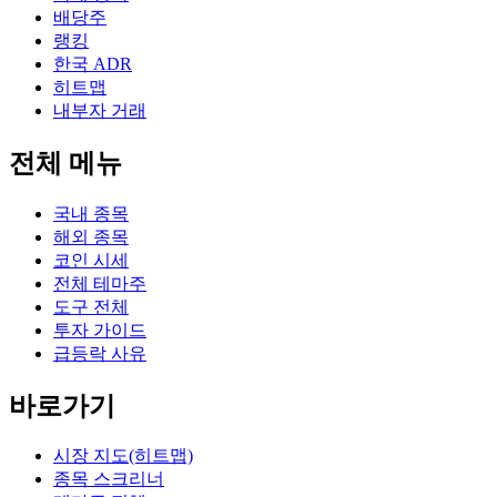
배당주
랭킹
한국 ADR
히트맵
내부자 거래
전체 메뉴
국내 종목
해외 종목
코인 시세
전체 테마주
도구 전체
투자 가이드
급등락 사유
바로가기
시장 지도(히트맵)
종목 스크리너