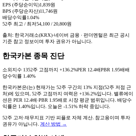
EPS (주당순이익)
1,839원
BPS (주당순자산)
11,746원
배당수익률
1.04%
52주 최고 / 최저
54,100 / 20,800원
출처: 한국거래소(KRX)·네이버 금융 · 펀더멘털은 최근 공시
기준 참고 정보이며 투자 권유가 아닙니다.
한국카본 종목 진단
소외지수
13
52주 고점까지
+136.2%
PER
12.4배
PBR
1.95배
배
당수익률
1.40%
한국카본
은(는)
현재가는 52주 구간의 13% 지점(52주 저점 근
처)에 있으며, 52주 고점까지 여력은 +136.2%입니다. 밸류에이
션은 PER 12.4배·PBR 1.95배로 시장 평균 범위입니다. 배당수
익률은 1.40%입니다. 오늘은 -1.51% 하락 중입니다
.
52주 고저·재무지표 기반 피플로 자체 계산. 참고용이며 투자
권유가 아닙니다.
계산 방법
→