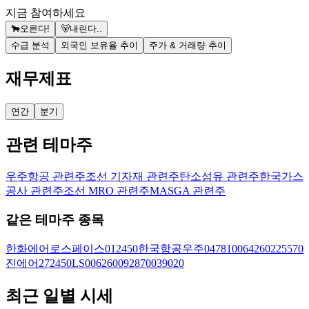
지금 참여하세요
🐂
오른다!
🐻
내린다..
수급 분석
외국인 보유율 추이
주가 & 거래량 추이
재무제표
연간
분기
관련 테마주
우주항공 관련주
조선 기자재 관련주
탄소섬유 관련주
한국가스
공사 관련주
조선 MRO 관련주
MASGA 관련주
같은 테마주 종목
한화에어로스페이스
012450
한국항공우주
047810
064260
225570
진에어
272450
LS
006260
092870
039020
최근 일별 시세