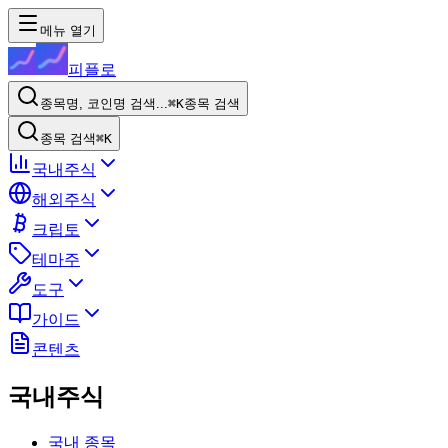
메뉴 열기
피플로
종목명, 코인명 검색...
⌘K
종목 검색
종목 검색
⌘K
국내주식
해외주식
크립토
테마주
도구
가이드
콘텐츠
국내주식
국내 종목