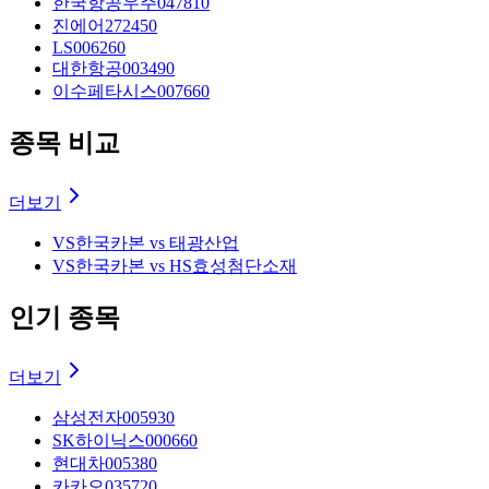
한국항공우주
047810
진에어
272450
LS
006260
대한항공
003490
이수페타시스
007660
종목 비교
더보기
VS
한국카본 vs 태광산업
VS
한국카본 vs HS효성첨단소재
인기 종목
더보기
삼성전자
005930
SK하이닉스
000660
현대차
005380
카카오
035720