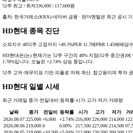
52주 최고 / 최저
336,000 / 117,600원
출처: 한국거래소(KRX)·네이버 금융 · 펀더멘털은 최근 공시 
HD현대 종목 진단
소외지수
48
52주 고점까지
+49.3%
PER
11.7배
PBR
1.45배
배당
HD현대
은(는)
현재가는 52주 구간의 48% 지점(52주 중간권)에 
1.78%입니다. 오늘은 +2.74% 상승 중입니다
.
52주 고저·재무지표 기반 피플로 자체 계산. 참고용이며 투자 
HD현대
일별 시세
최근 거래일 종가·전일대비·등락률·시가·고가·저가·거래량
날짜
종가
전일비
등락률
시가
고가
저가
거
2026.08.07
225,000
+6,000
+2.74%
216,000
226,000
214,000
122
2026.08.06
219,000
0
0.00%
217,500
227,000
214,500
97,
2026.08.05
219,000
+10,500
+5.04%
212,000
220,500
209,500
137