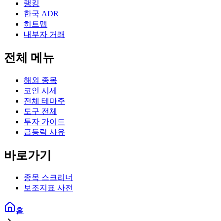
랭킹
한국 ADR
히트맵
내부자 거래
전체 메뉴
해외 종목
코인 시세
전체 테마주
도구 전체
투자 가이드
급등락 사유
바로가기
종목 스크리너
보조지표 사전
홈