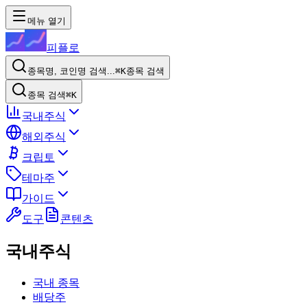
메뉴 열기
피플로
종목명, 코인명 검색...
⌘K
종목 검색
종목 검색
⌘K
국내주식
해외주식
크립토
테마주
가이드
도구
콘텐츠
국내주식
국내 종목
배당주