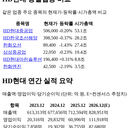
같은 업종 주요 종목의 현재가·등락률·시가총액 비교
종목명
현재가
등락률
시가총액
HD현대중공업
506,000
-0.20%
53.1조
HD한국조선해양
398,500
-0.37%
28.2조
한화오션
89,400
-1.43%
27.4조
삼성중공업
22,050
-0.23%
19.4조
HD현대마린솔루션
196,400
+0.31%
8.8조
한화엔진
42,500
-2.19%
3.5조
HD현대
연간 실적 요약
매출액·영업이익·당기순이익 (단위: 억 원, E=컨센서스 추정치)
항목
2023.12
2024.12
2025.12
2026.12(E)
매출액
613,313억
677,656억
712,594억
828,951억
영업이익
20,316억
29,832억
60,996억
111,918억
당기순이익
7,858억
19,302억
36,755억
82,680억