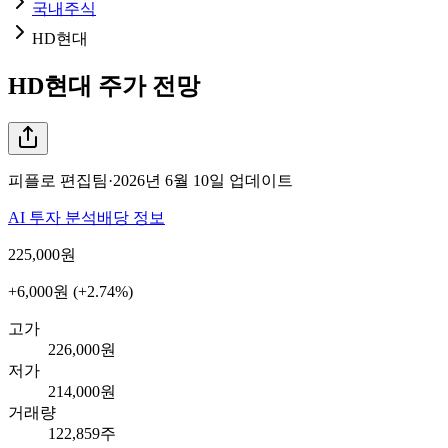
국내주식
HD현대
HD현대
주가 전망
피플로 편집팀
·
2026년 6월 10일
업데이트
AI 투자 분석
배당 정보
225,000
원
+6,000원 (+2.74%)
고가
226,000원
저가
214,000원
거래량
122,859주