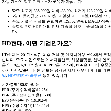
자동 계산된 참고 지표 · 투자 권유가 아닙니다
52주 최고가 336,000원 대비 -33.0%, 최저가 123,2
5일 이동평균선 214,020원, 20일선 205,530원, 60일
주요 기술적 지표를 종합하면, RSI 62(중립), MACD 상
종합적으로 HD현대의 현재 기술적 신호는 중립적(점수 +
다.
HD현대
, 어떤 기업인가요?
HD현대는 2017년 설립 이후 건설 및 엔지니어링 분야에서 두
습니다. 주요 사업으로는 에너지플랜트, 해상플랫폼, 선박 건조
은 약 18조 6,819억 원이며, PER은 12.25배, PBR은 1.5
까지 나타났습니다. 본 정보는 공개된 시세·재무 데이터를 기반
업
,
HD현대마린솔루션
등이 있습니다.
시가총액
186,819억 원
PER (주가수익비율)
12.25배
PBR (주가순자산비율)
1.53배
EPS (주당순이익)
19,302원
BPS (주당순자산)
154,654원
배당수익률
1.69%