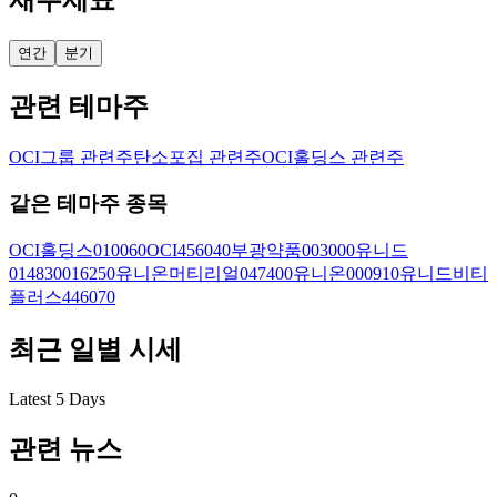
재무제표
연간
분기
관련 테마주
OCI그룹 관련주
탄소포집 관련주
OCI홀딩스 관련주
같은 테마주 종목
OCI홀딩스
010060
OCI
456040
부광약품
003000
유니드
014830
016250
유니온머티리얼
047400
유니온
000910
유니드비티
플러스
446070
최근 일별 시세
Latest 5 Days
관련 뉴스