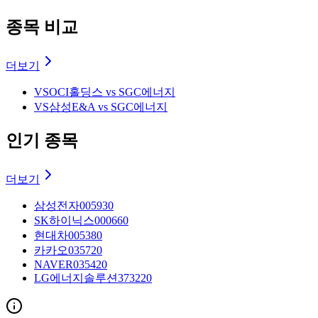
종목 비교
더보기
VS
OCI홀딩스 vs SGC에너지
VS
삼성E&A vs SGC에너지
인기 종목
더보기
삼성전자
005930
SK하이닉스
000660
현대차
005380
카카오
035720
NAVER
035420
LG에너지솔루션
373220