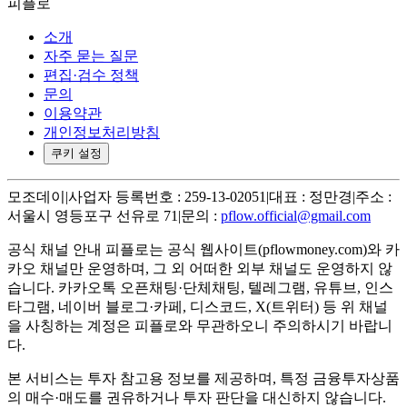
피플로
소개
자주 묻는 질문
편집·검수 정책
문의
이용약관
개인정보처리방침
쿠키 설정
모조데이
|
사업자 등록번호 : 259-13-02051
|
대표 : 정만경
|
주소 :
서울시 영등포구 선유로 71
|
문의 :
pflow.official@gmail.com
공식 채널 안내
피플로는 공식 웹사이트(pflowmoney.com)와 카
카오 채널만 운영하며, 그 외 어떠한 외부 채널도 운영하지 않
습니다. 카카오톡 오픈채팅·단체채팅, 텔레그램, 유튜브, 인스
타그램, 네이버 블로그·카페, 디스코드, X(트위터) 등 위 채널
을 사칭하는 계정은 피플로와 무관하오니 주의하시기 바랍니
다.
본 서비스는 투자 참고용 정보를 제공하며, 특정 금융투자상품
의 매수·매도를 권유하거나 투자 판단을 대신하지 않습니다.