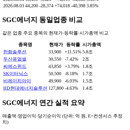
2026.08.03
44,200
-28,374
+74,018
-40,398
3.85%
SGC에너지
동일업종 비교
같은 업종 주요 종목의 현재가·등락률·시가총액 비교
종목명
현재가
등락률
시가총액
한화솔루션
33,900
+11.51%
5.8조
두산퓨얼셀
30,550
-7.42%
2조
씨에스윈드
43,850
+3.79%
1.8조
SK이터닉스
50,500
-8.18%
1.7조
비에이치아이
49,900
-6.03%
1.5조
HD현대에너지솔루션
127,800
-4.63%
1.4조
SGC에너지
연간 실적 요약
매출액·영업이익·당기순이익 (단위: 억 원, E=컨센서스 추정
치)