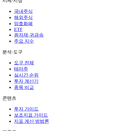
시세·시장
국내주식
해외주식
암호화폐
ETF
원자재·귀금속
주요 지수
분석·도구
도구 전체
테마주
실시간 순위
투자 계산기
종목 비교
콘텐츠
투자 가이드
보조지표 가이드
지표 계산 방법론