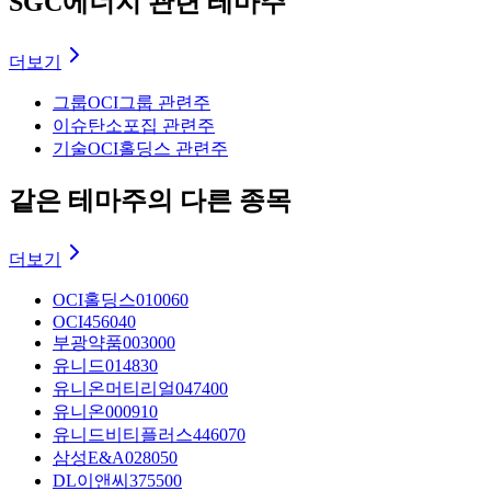
SGC에너지 관련 테마주
더보기
그룹
OCI그룹 관련주
이슈
탄소포집 관련주
기술
OCI홀딩스 관련주
같은 테마주의 다른 종목
더보기
OCI홀딩스
010060
OCI
456040
부광약품
003000
유니드
014830
유니온머티리얼
047400
유니온
000910
유니드비티플러스
446070
삼성E&A
028050
DL이앤씨
375500