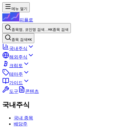
메뉴 열기
피플로
종목명, 코인명 검색...
⌘K
종목 검색
종목 검색
⌘K
국내주식
해외주식
크립토
테마주
가이드
도구
콘텐츠
국내주식
국내 종목
배당주