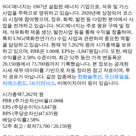
SGC에너지는 1967년 설립된 에너지 기업으로, 석유 및 가스
사업을 주력으로 영위하고 있습니다. 2020년에 상장되어 코스
피 시장에 참여했으며, 정유, 화학, 발전 등 다양한 분야에서 사
업을 전개하고 있습니다. SGC에너지는 주로 원유 구매 및 정
제, 석유화학 제품 생산, 발전사업 등을 통해 수익을 창출하며,
특히 LNG(액화천연가스) 수입 사업과 관련하여 중요한 역할
을 담당하고 있습니다. 현재 약 7,262억 원의 시가총액을 보유
하고 있으며, PBR은 1.06배, EPS는 -3,847원입니다. 또한, 배당
수익률은 2.58% 수준이며, 최근 52주 동안 가격 변동폭은
20,150원에서 73,700원까지 기록했습니다. 본 정보는 공개된
시세·재무 데이터를 기반으로 자동 정리된 참고 자료이며, 투
자 권유가 아닙니다. 같은 업종에는
한화솔루션
,
두산퓨얼셀
,
씨에스윈드
,
SK이터닉스
, 비에이치아이 등이 있습니다.
시가총액
7,262억 원
PBR (주가순자산비율)
1.06배
EPS (주당순이익)
-3,847원
BPS (주당순자산)
47,635원
배당수익률
2.58%
52주 최고 / 최저
73,700 / 20,150원