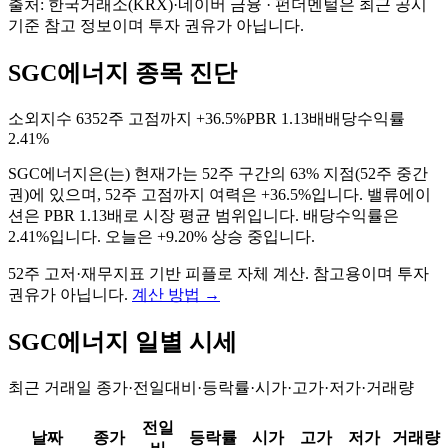
출처: 한국거래소(KRX)·네이버 금융 · 펀더멘털은 최근 공시
기준 참고 정보이며 투자 권유가 아닙니다.
SGC에너지 종목 진단
소외지수
63
52주 고점까지
+36.5%
PBR
1.13배
배당수익률
2.41%
SGC에너지
은(는)
현재가는 52주 구간의 63% 지점(52주 중간
권)에 있으며, 52주 고점까지 여력은 +36.5%입니다. 밸류에이
션은 PBR 1.13배로 시장 평균 범위입니다. 배당수익률은
2.41%입니다. 오늘은 +9.20% 상승 중입니다
.
52주 고저·재무지표 기반 피플로 자체 계산. 참고용이며 투자
권유가 아닙니다.
계산 방법
→
SGC에너지
일별 시세
최근 거래일 종가·전일대비·등락률·시가·고가·저가·거래량
전일
날짜
종가
등락률
시가
고가
저가
거래량