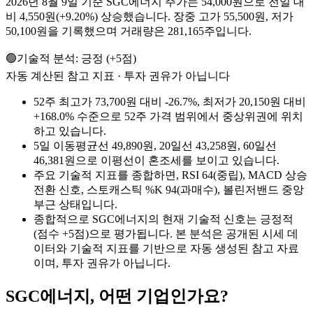
2026년 8월 9일 기준 SGC에너지 주가는 54,000원으로 전일 대
비 4,550원(+9.20%) 상승했습니다. 장중 고가 55,500원, 저가
50,100원을 기록했으며 거래량은 281,165주입니다.
🟢
기술적 분석:
긍정
(
+
5
점)
자동 계산된 참고 지표 · 투자 권유가 아닙니다
52주 최고가 73,700원 대비 -26.7%, 최저가 20,150원 대비
+168.0% 수준으로 52주 가격 범위에서 중상위권에 위치
하고 있습니다.
5일 이동평균선 49,890원, 20일선 43,258원, 60일선
46,381원으로 이평선이 혼조세를 보이고 있습니다.
주요 기술적 지표를 종합하면, RSI 64(중립), MACD 상승
전환 신호, 스토캐스틱 %K 94(과매수), 볼린저밴드 중앙
부근 상태입니다.
종합적으로 SGC에너지의 현재 기술적 신호는 긍정적
(점수 +5점)으로 평가됩니다. 본 분석은 공개된 시세 데
이터와 기술적 지표를 기반으로 자동 생성된 참고 자료
이며, 투자 권유가 아닙니다.
SGC에너지
, 어떤 기업인가요?