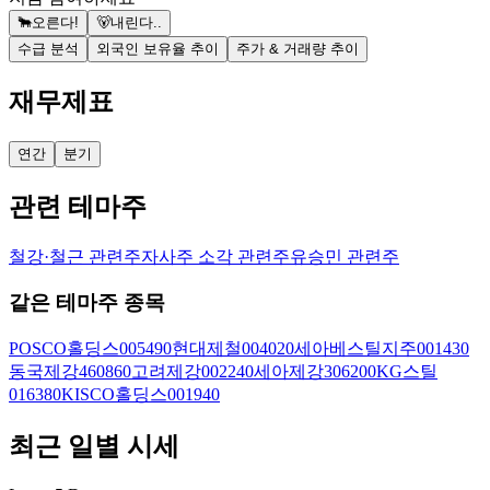
🐂
오른다!
🐻
내린다..
수급 분석
외국인 보유율 추이
주가 & 거래량 추이
재무제표
연간
분기
관련 테마주
철강·철근 관련주
자사주 소각 관련주
유승민 관련주
같은 테마주 종목
POSCO홀딩스
005490
현대제철
004020
세아베스틸지주
001430
동국제강
460860
고려제강
002240
세아제강
306200
KG스틸
016380
KISCO홀딩스
001940
최근 일별 시세