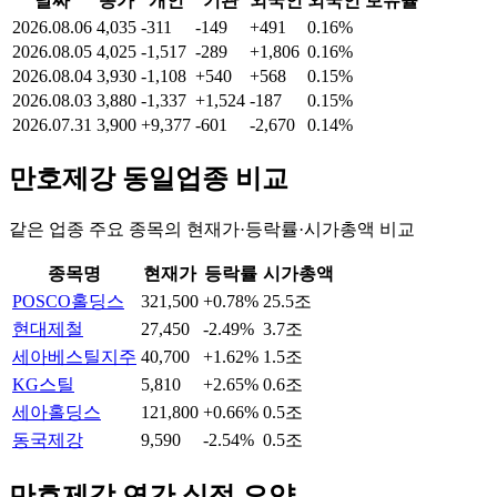
날짜
종가
개인
기관
외국인
외국인 보유율
2026.08.06
4,035
-311
-149
+491
0.16%
2026.08.05
4,025
-1,517
-289
+1,806
0.16%
2026.08.04
3,930
-1,108
+540
+568
0.15%
2026.08.03
3,880
-1,337
+1,524
-187
0.15%
2026.07.31
3,900
+9,377
-601
-2,670
0.14%
만호제강
동일업종 비교
같은 업종 주요 종목의 현재가·등락률·시가총액 비교
종목명
현재가
등락률
시가총액
POSCO홀딩스
321,500
+0.78%
25.5조
현대제철
27,450
-2.49%
3.7조
세아베스틸지주
40,700
+1.62%
1.5조
KG스틸
5,810
+2.65%
0.6조
세아홀딩스
121,800
+0.66%
0.5조
동국제강
9,590
-2.54%
0.5조
만호제강
연간 실적 요약