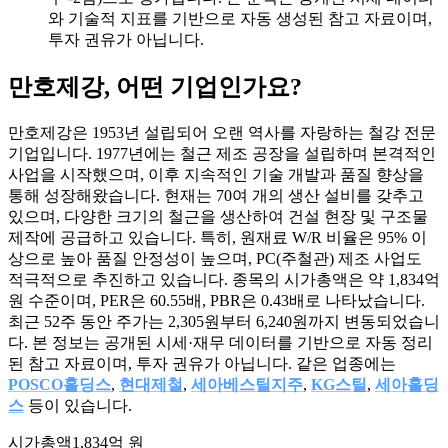
와 기술적 지표를 기반으로 자동 생성된 참고 자료이며,
투자 권유가 아닙니다.
만호제강
, 어떤 기업인가요?
만호제강은 1953년 설립되어 오랜 역사를 자랑하는 철강 전문
기업입니다. 1977년에는 철근 제조 공장을 설립하며 본격적인
사업을 시작했으며, 이후 지속적인 기술 개발과 품질 향상을
통해 성장해왔습니다. 현재는 70여 개의 생산 설비를 갖추고
있으며, 다양한 크기의 철근을 생산하여 건설 현장 및 구조물
제작에 공급하고 있습니다. 특히, 원재료 W/R 비율은 95% 이
상으로 높아 품질 안정성이 높으며, PC(주철관) 제조 사업도
적극적으로 추진하고 있습니다. 종목의 시가총액은 약 1,834억
원 수준이며, PER은 60.55배, PBR은 0.43배로 나타났습니다.
최근 52주 동안 주가는 2,305원부터 6,240원까지 변동되었습니
다. 본 정보는 공개된 시세·재무 데이터를 기반으로 자동 정리
된 참고 자료이며, 투자 권유가 아닙니다. 같은 업종에는
POSCO홀딩스
,
현대제철
,
세아베스틸지주
,
KG스틸
,
세아홀딩
스
등이 있습니다.
시가총액
1,834억 원