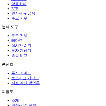
암호화폐
ETF
원자재·귀금속
주요 지수
분석·도구
도구 전체
테마주
실시간 순위
투자 계산기
종목 비교
콘텐츠
투자 가이드
보조지표 가이드
지표 계산 방법론
피플로
소개
편집·검수 정책