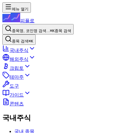
메뉴 열기
피플로
종목명, 코인명 검색...
⌘K
종목 검색
종목 검색
⌘K
국내주식
해외주식
크립토
테마주
도구
가이드
콘텐츠
국내주식
국내 종목