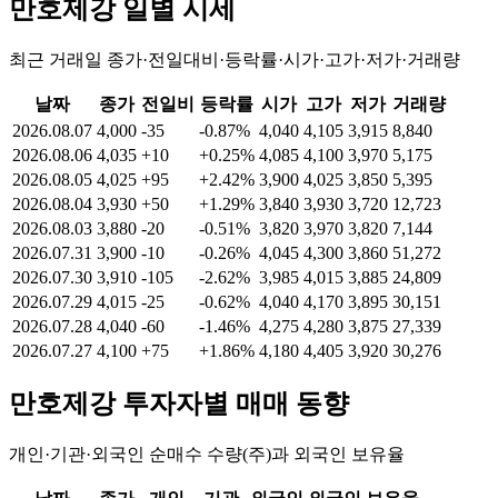
만호제강
일별 시세
최근 거래일 종가·전일대비·등락률·시가·고가·저가·거래량
날짜
종가
전일비
등락률
시가
고가
저가
거래량
2026.08.07
4,000
-35
-0.87%
4,040
4,105
3,915
8,840
2026.08.06
4,035
+10
+0.25%
4,085
4,100
3,970
5,175
2026.08.05
4,025
+95
+2.42%
3,900
4,025
3,850
5,395
2026.08.04
3,930
+50
+1.29%
3,840
3,930
3,720
12,723
2026.08.03
3,880
-20
-0.51%
3,820
3,970
3,820
7,144
2026.07.31
3,900
-10
-0.26%
4,045
4,300
3,860
51,272
2026.07.30
3,910
-105
-2.62%
3,985
4,015
3,885
24,809
2026.07.29
4,015
-25
-0.62%
4,040
4,170
3,895
30,151
2026.07.28
4,040
-60
-1.46%
4,275
4,280
3,875
27,339
2026.07.27
4,100
+75
+1.86%
4,180
4,405
3,920
30,276
만호제강
투자자별 매매 동향
개인·기관·외국인 순매수 수량(주)과 외국인 보유율