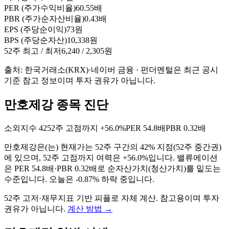
PER (주가수익비율)
60.55배
PBR (주가순자산비율)
0.43배
EPS (주당순이익)
73원
BPS (주당순자산)
10,338원
52주 최고 / 최저
6,240 / 2,305원
출처: 한국거래소(KRX)·네이버 금융 · 펀더멘털은 최근 공시
기준 참고 정보이며 투자 권유가 아닙니다.
만호제강 종목 진단
소외지수
42
52주 고점까지
+56.0%
PER
54.8배
PBR
0.32배
만호제강
은(는)
현재가는 52주 구간의 42% 지점(52주 중간권)
에 있으며, 52주 고점까지 여력은 +56.0%입니다. 밸류에이션
은 PER 54.8배·PBR 0.32배로 순자산가치(청산가치)를 밑도는
수준입니다. 오늘은 -0.87% 하락 중입니다
.
52주 고저·재무지표 기반 피플로 자체 계산. 참고용이며 투자
권유가 아닙니다.
계산 방법
→