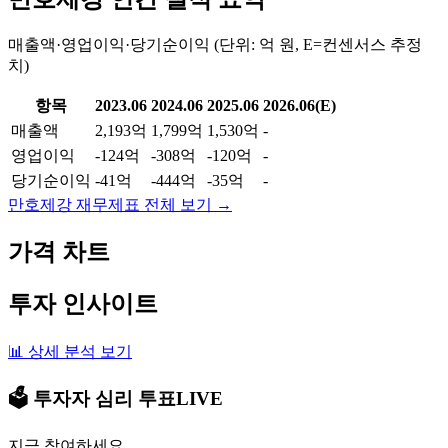
매출액·영업이익·당기순이익 (단위: 억 원, E=컨센서스 추정
치)
항목
2023.06
2024.06
2025.06
2026.06(E)
매출액
2,193억
1,799억
1,530억
-
영업이익
-124억
-308억
-120억
-
당기순이익
-41억
-444억
-35억
-
만호제강
재무제표 전체 보기 →
가격 차트
투자 인사이트
📊 상세 분석 보기
🗳️ 투자자 심리 투표
LIVE
지금 참여하세요