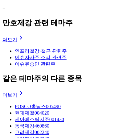
+
만호제강 관련 테마주
더보기
인프라
철강·철근 관련주
이슈
자사주 소각 관련주
이슈
유승민 관련주
같은 테마주의 다른 종목
더보기
POSCO홀딩스
005490
현대제철
004020
세아베스틸지주
001430
동국제강
460860
고려제강
002240