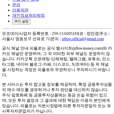
문의
이용약관
개인정보처리방침
쿠키 설정
모조데이
|
사업자 등록번호 : 259-13-02051
|
대표 : 정만경
|
주소 :
서울시 영등포구 선유로 71
|
문의 :
pflow.official@gmail.com
공식 채널 안내
피플로는 공식 웹사이트(pflowmoney.com)와 카
카오 채널만 운영하며, 그 외 어떠한 외부 채널도 운영하지 않
습니다. 카카오톡 오픈채팅·단체채팅, 텔레그램, 유튜브, 인스
타그램, 네이버 블로그·카페, 디스코드, X(트위터) 등 위 채널
을 사칭하는 계정은 피플로와 무관하오니 주의하시기 바랍니
다.
본 서비스는 투자 참고용 정보를 제공하며, 특정 금융투자상품
의 매수·매도를 권유하거나 투자 판단을 대신하지 않습니다.
주식·암호화폐 등 금융투자상품에는 원금 손실 위험이 있으
며, 모든 투자 결정과 그 결과에 대한 책임은 이용자 본인에게
있습니다. 피플로는 자본시장법에 따른 투자자문업자 또는 유
사투자자문업자가 아닙니다.