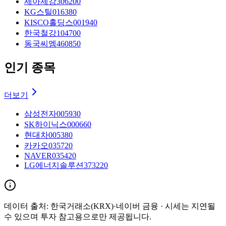
세아제강
306200
KG스틸
016380
KISCO홀딩스
001940
한국철강
104700
동국씨엠
460850
인기 종목
더보기
삼성전자
005930
SK하이닉스
000660
현대차
005380
카카오
035720
NAVER
035420
LG에너지솔루션
373220
데이터 출처:
한국거래소(KRX)·네이버 금융
· 시세는 지연될
수 있으며 투자 참고용으로만 제공됩니다.