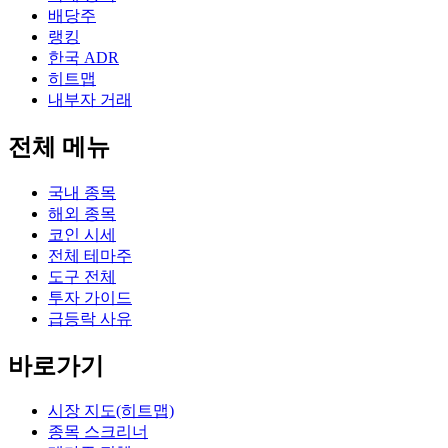
배당주
랭킹
한국 ADR
히트맵
내부자 거래
전체 메뉴
국내 종목
해외 종목
코인 시세
전체 테마주
도구 전체
투자 가이드
급등락 사유
바로가기
시장 지도(히트맵)
종목 스크리너