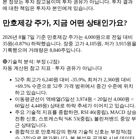
본 정보는 투자 참고용이며 투자 권유가 아닙니다. 투자 결과
에 대한 책임은 투자자 본인에게 있습니다.
만호제강
주가, 지금 어떤 상태인가요?
2026년 8월 7일 기준 만호제강 주가는 4,000원으로 전일 대비
35원(-0.87%) 하락했습니다. 장중 고가 4,105원, 저가 3,915원을
기록했으며 거래량은 8,840주입니다.
🔴
기술적 분석:
부정
(
-2
점)
자동 계산된 참고 지표 · 투자 권유가 아닙니다
52주 최고가 6,240원 대비 -35.9%, 최저가 2,360원 대비
+69.5% 수준으로 52주 가격 범위에서 중간 수준에 위치
하고 있습니다.
이동평균선이 역배열(5일선 3,974원 < 20일선 4,060원 <
60일선 4,449원) 상태로 하락 추세가 이어지고 있습니다.
주요 기술적 지표를 종합하면, RSI 46(중립), MACD 상승
전환 신호, 스토캐스틱 %K 53(중립), 볼린저밴드 중앙 부
근 상태입니다.
종합적으로 만호제강의 현재 기술적 신호는 부정적(점
수 -2점)으로 평가됩니다. 본 분석은 공개된 시세 데이터