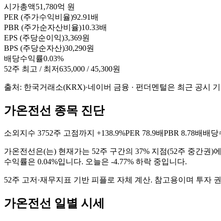
시가총액
51,780억 원
PER (주가수익비율)
92.91배
PBR (주가순자산비율)
10.33배
EPS (주당순이익)
3,369원
BPS (주당순자산)
30,290원
배당수익률
0.03%
52주 최고 / 최저
635,000 / 45,300원
출처: 한국거래소(KRX)·네이버 금융 · 펀더멘털은 최근 공시 
가온전선 종목 진단
소외지수
37
52주 고점까지
+138.9%
PER
78.9배
PBR
8.78배
배당
가온전선
은(는)
현재가는 52주 구간의 37% 지점(52주 중간권)에
수익률은 0.04%입니다. 오늘은 -4.77% 하락 중입니다
.
52주 고저·재무지표 기반 피플로 자체 계산. 참고용이며 투자 
가온전선
일별 시세