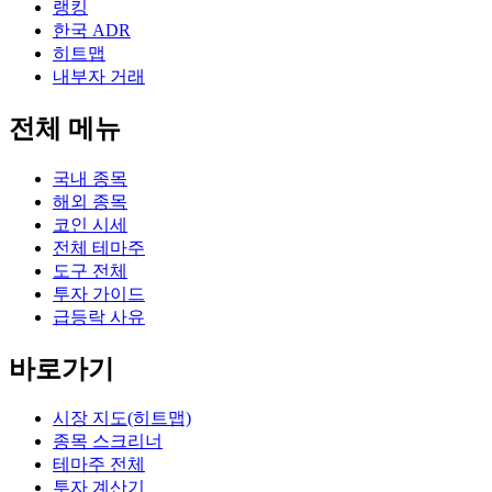
랭킹
한국 ADR
히트맵
내부자 거래
전체 메뉴
국내 종목
해외 종목
코인 시세
전체 테마주
도구 전체
투자 가이드
급등락 사유
바로가기
시장 지도(히트맵)
종목 스크리너
테마주 전체
투자 계산기