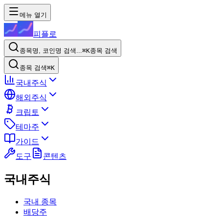
메뉴 열기
피플로
종목명, 코인명 검색...
⌘K
종목 검색
종목 검색
⌘K
국내주식
해외주식
크립토
테마주
가이드
도구
콘텐츠
국내주식
국내 종목
배당주