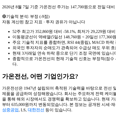
2026년 8월 7일 기준 가온전선 주가는 147,700원으로 전일 대비 7
🔴
기술적 분석:
부정
(
-9
점)
자동 계산된 참고 지표 · 투자 권유가 아닙니다
52주 최고가 352,860원 대비 -58.1%, 최저가 29,22
이동평균선이 역배열(5일선 148,760원 < 20일선 177,36
주요 기술적 지표를 종합하면, RSI 44(중립), MACD 하
외국인 투자자의 순매도가 관측되어 수급상 매도 우위 흐
현재 3거래일 연속 하락 중으로 단기 조정 국면에 있습니다
종합적으로 가온전선의 현재 기술적 신호는 부정적(점수 -
다.
가온전선
, 어떤 기업인가요?
가온전선은 1947년 설립되어 축적된 기술력을 바탕으로 전선 및 케
제품을 공급하며 성장해왔습니다. 회사는 주요하게 전력 케이블, 통신
을 통해 해외 시장에서도 경쟁력을 확보하고 있습니다. 현재 가온전선의 
부터 635,000원까지 변동되었습니다. 본 정보는 공개된 시세
성중공업
, LS,
대한전선
등이 있습니다.