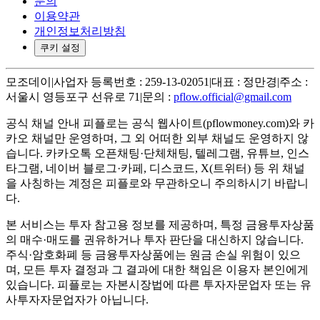
문의
이용약관
개인정보처리방침
쿠키 설정
모조데이
|
사업자 등록번호 : 259-13-02051
|
대표 : 정만경
|
주소 :
서울시 영등포구 선유로 71
|
문의 :
pflow.official@gmail.com
공식 채널 안내
피플로는 공식 웹사이트(pflowmoney.com)와 카
카오 채널만 운영하며, 그 외 어떠한 외부 채널도 운영하지 않
습니다. 카카오톡 오픈채팅·단체채팅, 텔레그램, 유튜브, 인스
타그램, 네이버 블로그·카페, 디스코드, X(트위터) 등 위 채널
을 사칭하는 계정은 피플로와 무관하오니 주의하시기 바랍니
다.
본 서비스는 투자 참고용 정보를 제공하며, 특정 금융투자상품
의 매수·매도를 권유하거나 투자 판단을 대신하지 않습니다.
주식·암호화폐 등 금융투자상품에는 원금 손실 위험이 있으
며, 모든 투자 결정과 그 결과에 대한 책임은 이용자 본인에게
있습니다. 피플로는 자본시장법에 따른 투자자문업자 또는 유
사투자자문업자가 아닙니다.