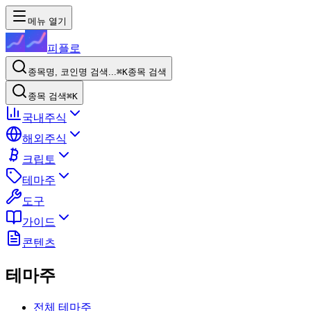
메뉴 열기
피플로
종목명, 코인명 검색...
⌘K
종목 검색
종목 검색
⌘K
국내주식
해외주식
크립토
테마주
도구
가이드
콘텐츠
테마주
전체 테마주