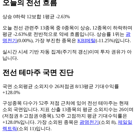
오늘의 전선 흐름
상승
0
하락
12
보합
1
평균
-2.63%
오늘
전선
관련주
13
종목 중
0
종목이 상승,
12
종목이 하락하며
평균
-2.63%
로 전반적으로
약세
흐름입니다. 상승률 1위는
광
명전기
(
0.00%
), 가장 부진한 종목은
KBI메탈
(
-11.25%
)입니다.
실시간 시세 기반 자동 집계(주기적 갱신)이며 투자 권유가 아
닙니다.
전선 테마주 국면 진단
국면
소외
평균 소외지수
26
저점권
8/13
평균 기대수익률
+128.0%
구성종목 다수가 52주 저점 근처에 있어 전선 테마주는 현재
소외 국면입니다.
지표 산출
13
종목의 평균 소외지수는
26
이며
(저점권
8
·고점권
0
종목)
, 52주 고점까지 평균 기대수익률은
+128.0%입니다
. 가장 소외된 종목은
광명전기
(
소외
8
)
,
제일일
렉트릭
(
소외
11
)
입니다.