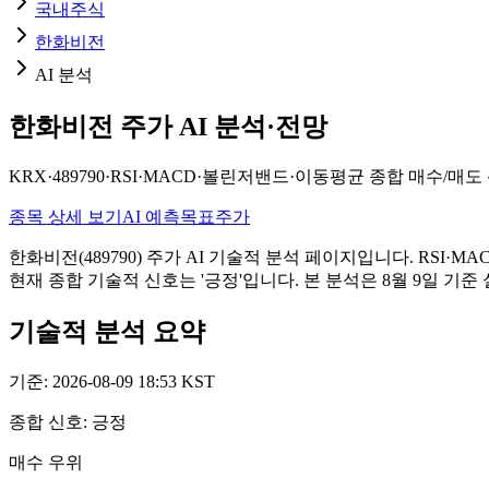
국내주식
한화비전
AI 분석
한화비전
주가 AI 분석·전망
KRX
·
489790
·
RSI·MACD·볼린저밴드·이동평균 종합 매수/매도 
종목 상세 보기
AI 예측
목표주가
한화비전(489790) 주가 AI 기술적 분석 페이지입니다. RSI
현재 종합 기술적 신호는 '긍정'입니다. 본 분석은 8월 9일 기
기술적 분석 요약
기준
:
2026-08-09 18:53 KST
종합 신호
:
긍정
매수 우위