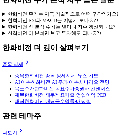
한화비전 주가 분석 자주 묻는 질문
한화비전 주가는 지금 기술적으로 어떤 구간인가요?
+
한화비전 RSI와 MACD는 어떻게 보나요?
+
한화비전 AI 분석 수치는 얼마나 자주 갱신되나요?
+
한화비전 이 분석만 보고 투자해도 되나요?
+
한화비전 더 깊이 살펴보기
종목 상세
종목
한화비전 종목 상세
시세·뉴스·차트
AI 예측
한화비전 AI 주가 예측
시나리오 전망
목표주가
한화비전 목표주가
증권사 컨센서스
재무
한화비전 재무제표
매출·영업이익·PER
배당
한화비전 배당금
수익률·배당락
관련 테마주
더보기