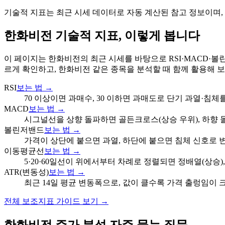
기술적 지표는 최근 시세 데이터로 자동 계산된 참고 정보이며,
한화비전
기술적 지표, 이렇게 봅니다
이 페이지는
한화비전
의 최근 시세를 바탕으로 RSI·MACD·
르게 확인하고,
한화비전
같은
종목
을 분석할 때 함께 활용해 
RSI
보는 법 →
70 이상이면 과매수, 30 이하면 과매도로 단기 과열·침체
MACD
보는 법 →
시그널선을 상향 돌파하면 골든크로스(상승 우위), 하향 
볼린저밴드
보는 법 →
가격이 상단에 붙으면 과열, 하단에 붙으면 침체 신호로 
이동평균선
보는 법 →
5·20·60일선이 위에서부터 차례로 정렬되면 정배열(상승)
ATR(변동성)
보는 법 →
최근 14일 평균 변동폭으로, 값이 클수록 가격 출렁임이 
전체 보조지표 가이드 보기 →