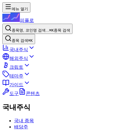
메뉴 열기
피플로
종목명, 코인명 검색...
⌘K
종목 검색
종목 검색
⌘K
국내주식
해외주식
크립토
테마주
가이드
도구
콘텐츠
국내주식
국내 종목
배당주