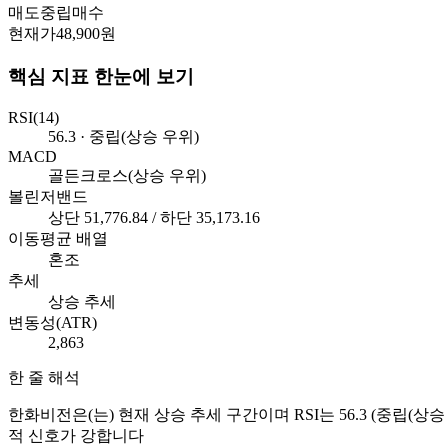
매도
중립
매수
현재가
48,900원
핵심 지표 한눈에 보기
RSI(14)
56.3 · 중립(상승 우위)
MACD
골든크로스(상승 우위)
볼린저밴드
상단 51,776.84 / 하단 35,173.16
이동평균 배열
혼조
추세
상승 추세
변동성(ATR)
2,863
한 줄 해석
한화비전은(는) 현재 상승 추세 구간이며 RSI는 56.3 (중립(
적 신호가 강합니다