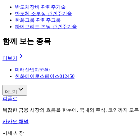
반도체장비 관련주
기술
반도체 소부장 관련주
기술
한화그룹 관련주
그룹
하이브리드 본딩 관련주
기술
함께 보는 종목
더보기
미래산업
025560
한화에어로스페이스
012450
더보기
피플로
복잡한 금융 시장의 흐름을 한눈에. 국내외 주식, 코인까지 모
카카오 채널
시세·시장