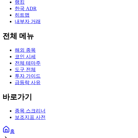
랭킹
한국 ADR
히트맵
내부자 거래
전체 메뉴
해외 종목
코인 시세
전체 테마주
도구 전체
투자 가이드
급등락 사유
바로가기
종목 스크리너
보조지표 사전
홈