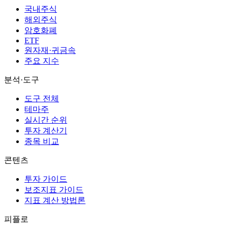
국내주식
해외주식
암호화폐
ETF
원자재·귀금속
주요 지수
분석·도구
도구 전체
테마주
실시간 순위
투자 계산기
종목 비교
콘텐츠
투자 가이드
보조지표 가이드
지표 계산 방법론
피플로