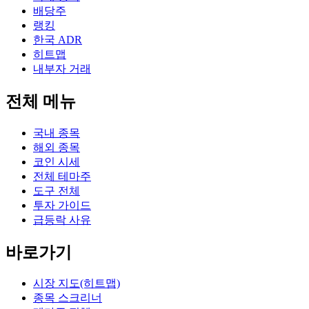
배당주
랭킹
한국 ADR
히트맵
내부자 거래
전체 메뉴
국내 종목
해외 종목
코인 시세
전체 테마주
도구 전체
투자 가이드
급등락 사유
바로가기
시장 지도(히트맵)
종목 스크리너