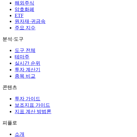
해외주식
암호화폐
ETF
원자재·귀금속
주요 지수
분석·도구
도구 전체
테마주
실시간 순위
투자 계산기
종목 비교
콘텐츠
투자 가이드
보조지표 가이드
지표 계산 방법론
피플로
소개