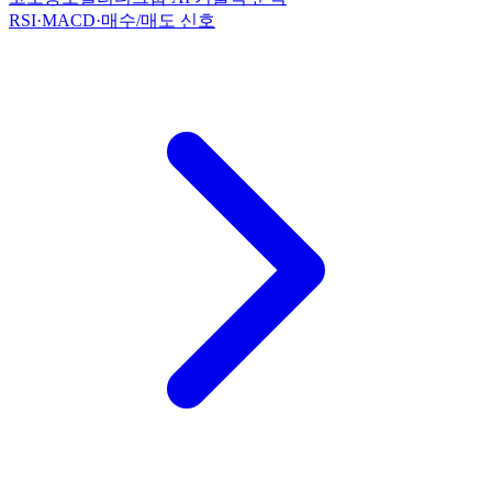
RSI·MACD·매수/매도 신호