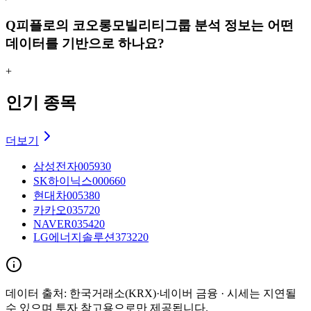
Q
피플로의 코오롱모빌리티그룹 분석 정보는 어떤
데이터를 기반으로 하나요?
+
인기 종목
더보기
삼성전자
005930
SK하이닉스
000660
현대차
005380
카카오
035720
NAVER
035420
LG에너지솔루션
373220
데이터 출처:
한국거래소(KRX)·네이버 금융
· 시세는 지연될
수 있으며 투자 참고용으로만 제공됩니다.