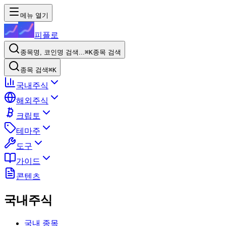
메뉴 열기
피플로
종목명, 코인명 검색...
⌘K
종목 검색
종목 검색
⌘K
국내주식
해외주식
크립토
테마주
도구
가이드
콘텐츠
국내주식
국내 종목