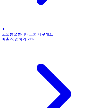
📄
코오롱모빌리티그룹 재무제표
매출·영업이익·PER