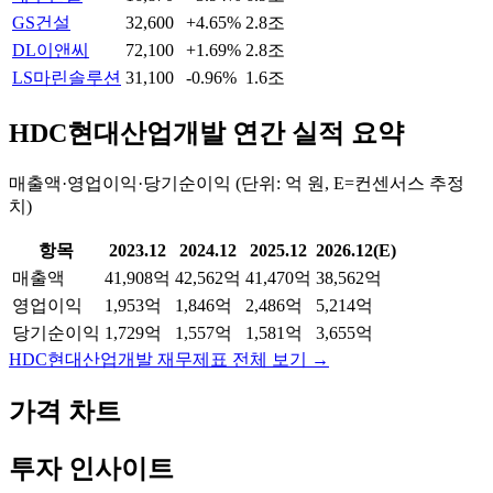
GS건설
32,600
+4.65%
2.8조
DL이앤씨
72,100
+1.69%
2.8조
LS마린솔루션
31,100
-0.96%
1.6조
HDC현대산업개발
연간 실적 요약
매출액·영업이익·당기순이익 (단위: 억 원, E=컨센서스 추정
치)
항목
2023.12
2024.12
2025.12
2026.12(E)
매출액
41,908억
42,562억
41,470억
38,562억
영업이익
1,953억
1,846억
2,486억
5,214억
당기순이익
1,729억
1,557억
1,581억
3,655억
HDC현대산업개발
재무제표 전체 보기 →
가격 차트
투자 인사이트