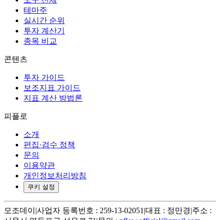
테마주
실시간 순위
투자 계산기
종목 비교
콘텐츠
투자 가이드
보조지표 가이드
지표 계산 방법론
피플로
소개
편집·검수 정책
문의
이용약관
개인정보처리방침
쿠키 설정
모조데이
|
사업자 등록번호 : 259-13-02051
|
대표 : 정만경
|
주소 :