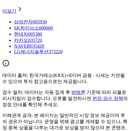
더보기
삼성전자
005930
SK하이닉스
000660
현대차
005380
카카오
035720
NAVER
035420
LG에너지솔루션
373220
데이터 출처:
한국거래소(KRX)·네이버 금융
· 시세는 지연될
수 있으며 투자 참고용으로만 제공됩니다.
검수 절차:
데이터는 자동 집계 후
방법론
기준에 따라 피플로
리서치팀이 검수합니다. 오류를 발견하시면
편집·검수 정책
의
정정 안내를 확인해 주세요.
이해관계 공개:
본 페이지는 일반적인 시장 정보 제공이며 투
자 권유가 아닙니다. 운영을 위해 광고를 게재할 수 있으나, 특
정 종목·상품을 다루는 대가로 보상을 받지 않으며 본 콘텐츠