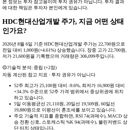
본 정보는 투자 참고용이며 투자 권유가 아닙니다. 투자 결과
에 대한 책임은 투자자 본인에게 있습니다.
HDC현대산업개발
주가, 지금 어떤 상태
인가요?
2026년 8월 6일 기준 HDC현대산업개발 주가는 22,700원으로
전일 대비 1,000원(+4.61%) 상승했습니다. 장중 고가 22,700원,
저가 21,600원을 기록했으며 거래량은 306,099주입니다.
🟡
기술적 분석:
중립
(
+
2
점)
자동 계산된 참고 지표 · 투자 권유가 아닙니다
52주 최고가 25,100원 대비 -9.6%, 최저가 16,900원 대비
+34.3% 수준으로 52주 가격 범위에서 중상위권에 위치
하고 있습니다.
5일 이동평균선 21,110원, 20일선 19,509원, 60일선
19,880원으로 이평선이 혼조세를 보이고 있습니다.
주요 기술적 지표를 종합하면, RSI 74(과매수), MACD 상
승 전환 신호, 스토캐스틱 %K 94(과매수), 볼린저밴드 상
단 터치 상태입니다.