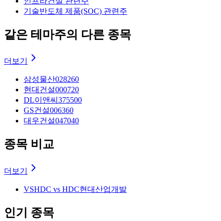
인프라
건설 관련주
기술
반도체 제품(SOC) 관련주
같은 테마주의 다른 종목
더보기
삼성물산
028260
현대건설
000720
DL이앤씨
375500
GS건설
006360
대우건설
047040
종목 비교
더보기
VS
HDC vs HDC현대산업개발
인기 종목