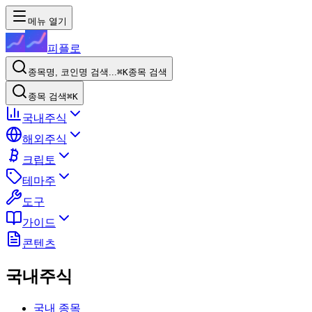
메뉴 열기
피플로
종목명, 코인명 검색...
⌘K
종목 검색
종목 검색
⌘K
국내주식
해외주식
크립토
테마주
도구
가이드
콘텐츠
국내주식
국내 종목