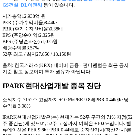
GS건설
,
DL이앤씨
등이 있습니다.
시가총액
12,938억 원
PER (주가수익비율)
8.44배
PBR (주가순자산비율)
0.38배
EPS (주당순이익)
2,325원
BPS (주당순자산)
51,075원
배당수익률
3.57%
52주 최고 / 최저
27,850 / 18,150원
출처: 한국거래소(KRX)·네이버 금융 · 펀더멘털은 최근 공시
기준 참고 정보이며 투자 권유가 아닙니다.
IPARK현대산업개발 종목 진단
소외지수
71
52주 고점까지
+10.6%
PER
9.8배
PBR
0.44배
배당
수익률
3.08%
IPARK현대산업개발
은(는)
현재가는 52주 구간의 71% 지점(52
주 중간권)에 있으며, 52주 고점까지 여력은 +10.6%입니다. 밸
류에이션은 PER 9.8배·PBR 0.44배로 순자산가치(청산가치)를