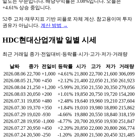
밑도는 수준입니다. 배당수익률은 3.08%입니다. 오늘은
+4.61% 상승 중입니다
.
52주 고저·재무지표 기반 피플로 자체 계산. 참고용이며 투자
권유가 아닙니다.
계산 방법
→
HDC현대산업개발
일별 시세
최근 거래일 종가·전일대비·등락률·시가·고가·저가·거래량
날짜
종가
전일비
등락률
시가
고가
저가
거래량
2026.08.06
22,700
+1,000
+4.61%
21,800
22,700
21,600
306,099
2026.08.05
21,700
+450
+2.12%
21,400
22,050
21,350
261,923
2026.08.04
21,250
+1,200
+5.99%
20,350
21,550
20,350
279,056
2026.08.03
20,050
+200
+1.01%
19,850
20,750
19,720
154,200
2026.07.31
19,850
+480
+2.48%
19,640
19,960
19,210
237,604
2026.07.30
19,370
+350
+1.84%
19,010
19,980
18,890
215,862
2026.07.29
19,020
-930
-4.66%
19,880
20,550
18,840
318,159
2026.07.28
19,950
-1,000
-4.77%
20,700
20,950
19,930
251,847
2026.07.27
20,950
+450
+2.20%
20,850
22,000
20,800
266,774
2026.07.24
20,500
-250
-1.20%
20,800
21,500
20,450
321,485