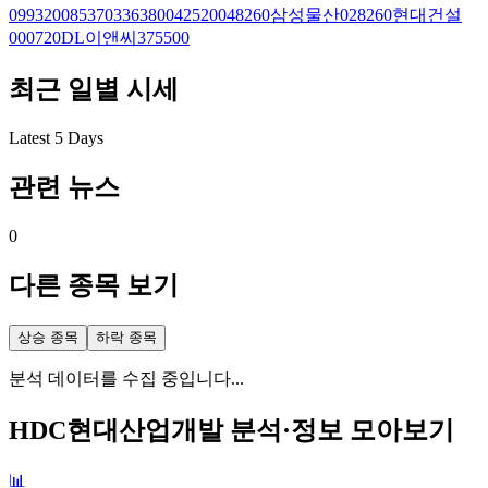
099320
085370
336380
042520
048260
삼성물산
028260
현대건설
000720
DL이앤씨
375500
최근 일별 시세
Latest 5 Days
관련 뉴스
0
다른 종목 보기
상승 종목
하락 종목
분석 데이터를 수집 중입니다...
HDC현대산업개발
분석·정보 모아보기
📊