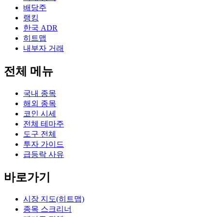
배당주
랭킹
한국 ADR
히트맵
내부자 거래
전체 메뉴
국내 종목
해외 종목
코인 시세
전체 테마주
도구 전체
투자 가이드
급등락 사유
바로가기
시장 지도(히트맵)
종목 스크리너