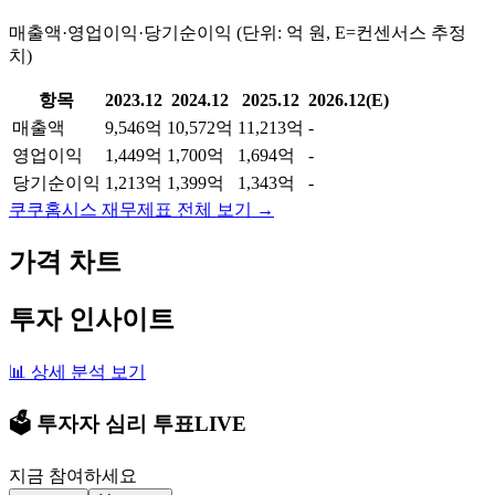
매출액·영업이익·당기순이익 (단위: 억 원, E=컨센서스 추정
치)
항목
2023.12
2024.12
2025.12
2026.12(E)
매출액
9,546억
10,572억
11,213억
-
영업이익
1,449억
1,700억
1,694억
-
당기순이익
1,213억
1,399억
1,343억
-
쿠쿠홈시스
재무제표 전체 보기 →
가격 차트
투자 인사이트
📊 상세 분석 보기
🗳️ 투자자 심리 투표
LIVE
지금 참여하세요