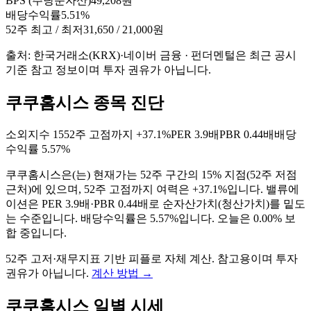
BPS (주당순자산)
49,208원
배당수익률
5.51%
52주 최고 / 최저
31,650 / 21,000원
출처: 한국거래소(KRX)·네이버 금융 · 펀더멘털은 최근 공시
기준 참고 정보이며 투자 권유가 아닙니다.
쿠쿠홈시스 종목 진단
소외지수
15
52주 고점까지
+37.1%
PER
3.9배
PBR
0.44배
배당
수익률
5.57%
쿠쿠홈시스
은(는)
현재가는 52주 구간의 15% 지점(52주 저점
근처)에 있으며, 52주 고점까지 여력은 +37.1%입니다. 밸류에
이션은 PER 3.9배·PBR 0.44배로 순자산가치(청산가치)를 밑도
는 수준입니다. 배당수익률은 5.57%입니다. 오늘은 0.00% 보
합 중입니다
.
52주 고저·재무지표 기반 피플로 자체 계산. 참고용이며 투자
권유가 아닙니다.
계산 방법
→
쿠쿠홈시스
일별 시세