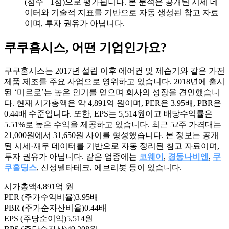
(점수 +1점)으로 평가됩니다. 본 분석은 공개된 시세 데
이터와 기술적 지표를 기반으로 자동 생성된 참고 자료
이며, 투자 권유가 아닙니다.
쿠쿠홈시스
, 어떤 기업인가요?
쿠쿠홈시스는 2017년 설립 이후 에어컨 및 제습기와 같은 가전
제품 제조를 주요 사업으로 영위하고 있습니다. 2018년에 출시
된 ‘미르로’는 높은 인기를 얻으며 회사의 성장을 견인했습니
다. 현재 시가총액은 약 4,891억 원이며, PER은 3.95배, PBR은
0.44배 수준입니다. 또한, EPS는 5,514원이고 배당수익률은
5.51%로 높은 수익을 제공하고 있습니다. 최근 52주 가격대는
21,000원에서 31,650원 사이를 형성했습니다. 본 정보는 공개
된 시세·재무 데이터를 기반으로 자동 정리된 참고 자료이며,
투자 권유가 아닙니다. 같은 업종에는
코웨이
,
경동나비엔
,
쿠
쿠홀딩스
, 신성델타테크, 에브리봇 등이 있습니다.
시가총액
4,891억 원
PER (주가수익비율)
3.95배
PBR (주가순자산비율)
0.44배
EPS (주당순이익)
5,514원