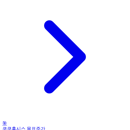
🎯
쿠쿠홈시스 목표주가