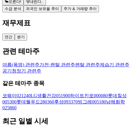
🐂
오른다!
🐻
내린다..
수급 분석
외국인 보유율 추이
주가 & 거래량 추이
재무제표
연간
분기
관련 테마주
여름(폭염) 관련주
가전·렌탈 관련주
렌탈 관련주
제습기 관련주
공기청정기 관련주
같은 테마주 종목
코웨이
021240
LG생활건강
051900
하이트진로
000080
롯데칠성
005300
롯데웰푸드
280360
후성
093370
빙그레
005180
남해화학
025860
최근 일별 시세