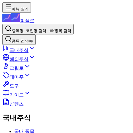
메뉴 열기
피플로
종목명, 코인명 검색...
⌘K
종목 검색
종목 검색
⌘K
국내주식
해외주식
크립토
테마주
도구
가이드
콘텐츠
국내주식
국내 종목