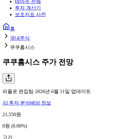
테마주 전체
투자 계산기
보조지표 사전
홈
국내주식
쿠쿠홈시스
쿠쿠홈시스
주가 전망
피플로 편집팀
·
2026년 6월 11일
업데이트
AI 투자 분석
배당 정보
21,550
원
0원 (0.00%)
고가