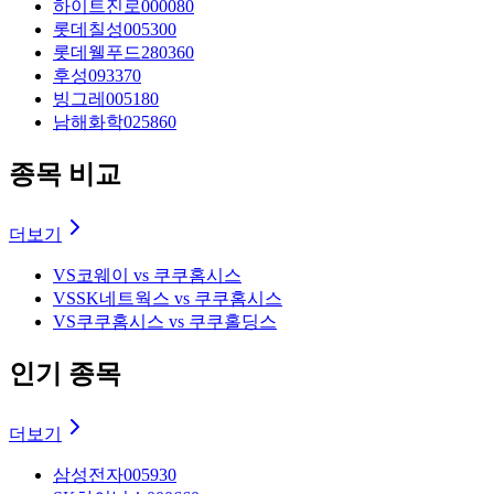
하이트진로
000080
롯데칠성
005300
롯데웰푸드
280360
후성
093370
빙그레
005180
남해화학
025860
종목 비교
더보기
VS
코웨이 vs 쿠쿠홈시스
VS
SK네트웍스 vs 쿠쿠홈시스
VS
쿠쿠홈시스 vs 쿠쿠홀딩스
인기 종목
더보기
삼성전자
005930