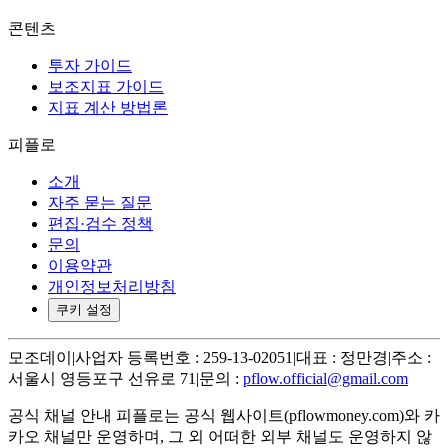
콘텐츠
투자 가이드
보조지표 가이드
지표 계산 방법론
피플로
소개
자주 묻는 질문
편집·검수 정책
문의
이용약관
개인정보처리방침
쿠키 설정
모조데이
|
사업자 등록번호 : 259-13-02051
|
대표 : 정만경
|
주소 :
서울시 영등포구 선유로 71
|
문의 :
pflow.official@gmail.com
공식 채널 안내
피플로는 공식 웹사이트(pflowmoney.com)와 카
카오 채널만 운영하며, 그 외 어떠한 외부 채널도 운영하지 않