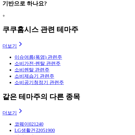
기반으로 하나요?
+
쿠쿠홈시스 관련 테마주
더보기
이슈
여름(폭염) 관련주
소비
가전·렌탈 관련주
소비
렌탈 관련주
소비
제습기 관련주
소비
공기청정기 관련주
같은 테마주의 다른 종목
더보기
코웨이
021240
LG생활건강
051900