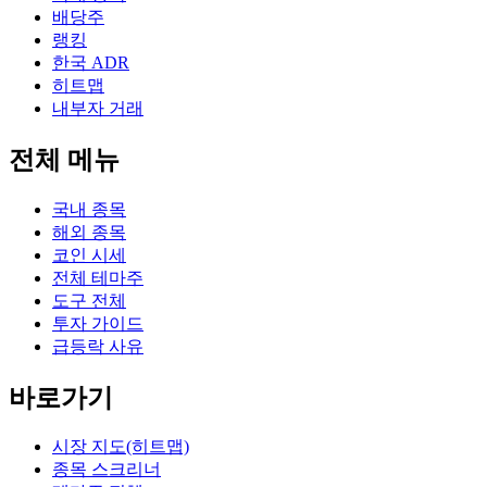
배당주
랭킹
한국 ADR
히트맵
내부자 거래
전체 메뉴
국내 종목
해외 종목
코인 시세
전체 테마주
도구 전체
투자 가이드
급등락 사유
바로가기
시장 지도(히트맵)
종목 스크리너