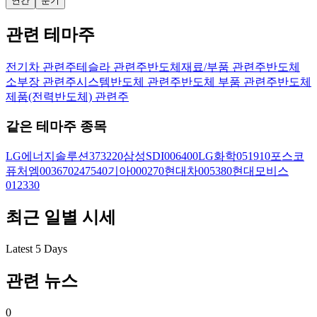
연간
분기
관련 테마주
전기차 관련주
테슬라 관련주
반도체재료/부품 관련주
반도체
소부장 관련주
시스템반도체 관련주
반도체 부품 관련주
반도체
제품(전력반도체) 관련주
같은 테마주 종목
LG에너지솔루션
373220
삼성SDI
006400
LG화학
051910
포스코
퓨처엠
003670
247540
기아
000270
현대차
005380
현대모비스
012330
최근 일별 시세
Latest 5 Days
관련 뉴스
0