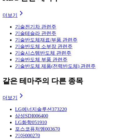
더보기
기술
전기차 관련주
기술
테슬라 관련주
기술
반도체재료/부품 관련주
기술
반도체 소부장 관련주
기술
시스템반도체 관련주
기술
반도체 부품 관련주
기술
반도체 제품(전력반도체) 관련주
같은 테마주의 다른 종목
더보기
LG에너지솔루션
373220
삼성SDI
006400
LG화학
051910
포스코퓨처엠
003670
기아
000270