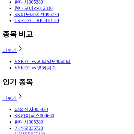
현대차
005380
현대모비스
012330
SK이노베이션
096770
LS ELECTRIC
010120
종목 비교
더보기
VS
KEC vs 씨티알모빌리티
VS
KEC vs 영화금속
인기 종목
더보기
삼성전자
005930
SK하이닉스
000660
현대차
005380
카카오
035720