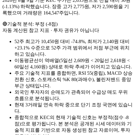
2026년 8월 9일 기준 KEC 주가는 2,635원으로 전일 대비 30원
(-1.13%) 하락했습니다. 장중 고가 2,775원, 저가 2,590원을 기
록했으며 거래량은 164,547주입니다.
🔴
기술적 분석:
부정
(
-8
점)
자동 계산된 참고 지표 · 투자 권유가 아닙니다
52주 최고가 10,450원 대비 -74.8%, 최저가 2,140원 대비
+23.1% 수준으로 52주 가격 범위에서 저점 부근에 위치
하고 있습니다.
이동평균선이 역배열(5일선 2,609원 < 20일선 2,618원 <
60일선 4,160원) 상태로 하락 추세가 이어지고 있습니다.
주요 기술적 지표를 종합하면, RSI 55(중립), MACD 상승
전환 신호, 스토캐스틱 %K 80(과매수), 볼린저밴드 중앙
부근 상태입니다.
외국인 투자자의 순매도가 관측되어 수급상 매도 우위
흐름으로 분석됩니다.
현재 3거래일 연속 하락 중으로 단기 조정 국면에 있습니
다.
종합적으로 KEC의 현재 기술적 신호는 부정적(점수 -8
점)으로 평가됩니다. 본 분석은 공개된 시세 데이터와 기
술적 지표를 기반으로 자동 생성된 참고 자료이며, 투자