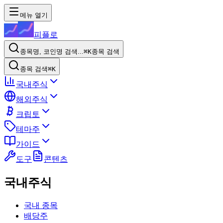
메뉴 열기
피플로
종목명, 코인명 검색...
⌘K
종목 검색
종목 검색
⌘K
국내주식
해외주식
크립토
테마주
가이드
도구
콘텐츠
국내주식
국내 종목
배당주