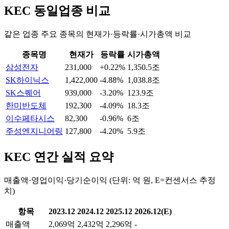
KEC
동일업종 비교
같은 업종 주요 종목의 현재가·등락률·시가총액 비교
종목명
현재가
등락률
시가총액
삼성전자
231,000
+0.22%
1,350.5조
SK하이닉스
1,422,000
-4.88%
1,038.8조
SK스퀘어
939,000
-3.20%
123.9조
한미반도체
192,300
-4.09%
18.3조
이수페타시스
82,300
-0.96%
6조
주성엔지니어링
127,800
-4.20%
5.9조
KEC
연간 실적 요약
매출액·영업이익·당기순이익 (단위: 억 원, E=컨센서스 추정
치)
항목
2023.12
2024.12
2025.12
2026.12(E)
매출액
2,069억
2,432억
2,296억
-