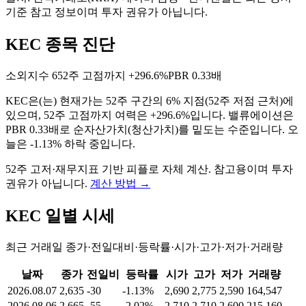
기준 참고 정보이며 투자 권유가 아닙니다.
KEC 종목 진단
소외지수
6
52주 고점까지
+296.6%
PBR
0.33배
KEC
은(는)
현재가는 52주 구간의 6% 지점(52주 저점 근처)에
있으며, 52주 고점까지 여력은 +296.6%입니다. 밸류에이션은
PBR 0.33배로 순자산가치(청산가치)를 밑도는 수준입니다. 오
늘은 -1.13% 하락 중입니다
.
52주 고저·재무지표 기반 피플로 자체 계산. 참고용이며 투자
권유가 아닙니다.
계산 방법
→
KEC
일별 시세
최근 거래일 종가·전일대비·등락률·시가·고가·저가·거래량
날짜
종가
전일비
등락률
시가
고가
저가
거래량
2026.08.07
2,635
-30
-1.13%
2,690
2,775
2,590
164,547
2026.08.06
2,665
-55
-2.02%
2,710
2,710
2,600
215,160