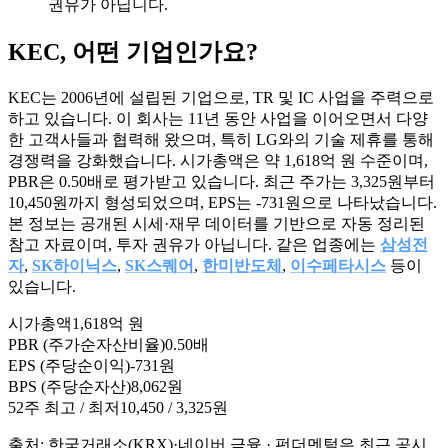
권유가 아닙니다.
KEC
, 어떤 기업인가요?
KEC는 2006년에 설립된 기업으로, TR 및 IC 사업을 주력으로
하고 있습니다. 이 회사는 11년 동안 사업을 이어오면서 다양
한 고객사들과 협력해 왔으며, 특히 LG와의 기술 제휴를 통해
경쟁력을 강화했습니다. 시가총액은 약 1,618억 원 수준이며,
PBR은 0.50배로 평가받고 있습니다. 최근 주가는 3,325원부터
10,450원까지 형성되었으며, EPS는 -731원으로 나타났습니다.
본 정보는 공개된 시세·재무 데이터를 기반으로 자동 정리된
참고 자료이며, 투자 권유가 아닙니다. 같은 업종에는
삼성전
자
,
SK하이닉스
,
SK스퀘어
,
한미반도체
,
이수페타시스
등이
있습니다.
시가총액
1,618억 원
PBR (주가순자산비율)
0.50배
EPS (주당순이익)
-731원
BPS (주당순자산)
8,062원
52주 최고 / 최저
10,450 / 3,325원
출처: 한국거래소(KRX)·네이버 금융 · 펀더멘털은 최근 공시