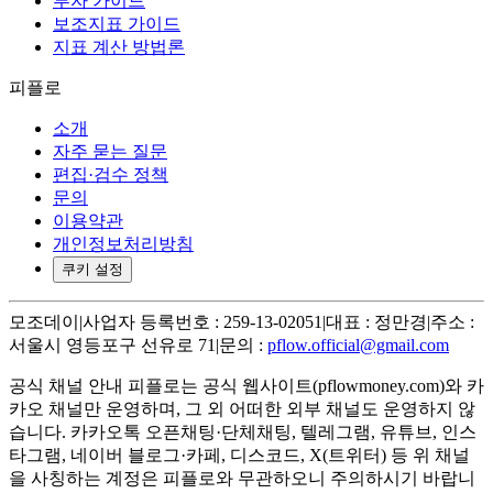
투자 가이드
보조지표 가이드
지표 계산 방법론
피플로
소개
자주 묻는 질문
편집·검수 정책
문의
이용약관
개인정보처리방침
쿠키 설정
모조데이
|
사업자 등록번호 : 259-13-02051
|
대표 : 정만경
|
주소 :
서울시 영등포구 선유로 71
|
문의 :
pflow.official@gmail.com
공식 채널 안내
피플로는 공식 웹사이트(pflowmoney.com)와 카
카오 채널만 운영하며, 그 외 어떠한 외부 채널도 운영하지 않
습니다. 카카오톡 오픈채팅·단체채팅, 텔레그램, 유튜브, 인스
타그램, 네이버 블로그·카페, 디스코드, X(트위터) 등 위 채널
을 사칭하는 계정은 피플로와 무관하오니 주의하시기 바랍니