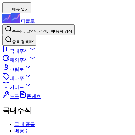
메뉴 열기
피플로
종목명, 코인명 검색...
⌘K
종목 검색
종목 검색
⌘K
국내주식
해외주식
크립토
테마주
가이드
도구
콘텐츠
국내주식
국내 종목
배당주