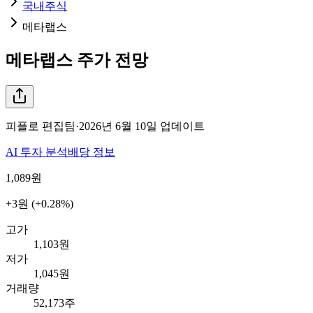
국내주식
메타랩스
메타랩스
주가 전망
피플로 편집팀
·
2026년 6월 10일
업데이트
AI 투자 분석
배당 정보
1,089
원
+3원 (+0.28%)
고가
1,103원
저가
1,045원
거래량
52,173주