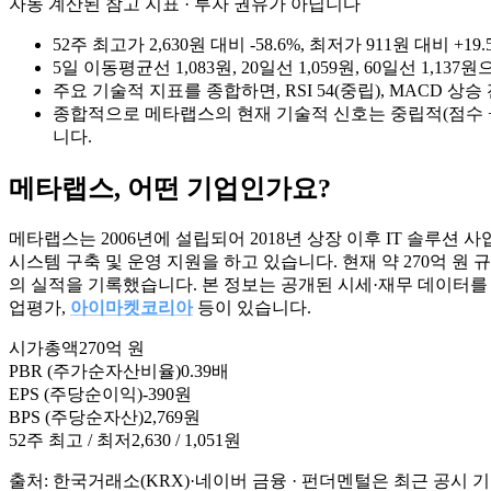
자동 계산된 참고 지표 · 투자 권유가 아닙니다
52주 최고가 2,630원 대비 -58.6%, 최저가 911원 대비
5일 이동평균선 1,083원, 20일선 1,059원, 60일선 1,
주요 기술적 지표를 종합하면, RSI 54(중립), MACD 상
종합적으로 메타랩스의 현재 기술적 신호는 중립적(점수 +
니다.
메타랩스
, 어떤 기업인가요?
메타랩스는 2006년에 설립되어 2018년 상장 이후 IT 솔루션
시스템 구축 및 운영 지원을 하고 있습니다. 현재 약 270억 원 규모
의 실적을 기록했습니다. 본 정보는 공개된 시세·재무 데이터를
업평가,
아이마켓코리아
등이 있습니다.
시가총액
270억 원
PBR (주가순자산비율)
0.39배
EPS (주당순이익)
-390원
BPS (주당순자산)
2,769원
52주 최고 / 최저
2,630 / 1,051원
출처: 한국거래소(KRX)·네이버 금융 · 펀더멘털은 최근 공시 