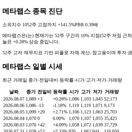
메타랩스 종목 진단
소외지수
10
52주 고점까지
+141.5%
PBR
0.39배
메타랩스
은(는)
현재가는 52주 구간의 10% 지점(52주 저점 근
늘은 +0.28% 상승 중입니다
.
52주 고저·재무지표 기반 피플로 자체 계산. 참고용이며 투자 
메타랩스
일별 시세
최근 거래일 종가·전일대비·등락률·시가·고가·저가·거래량
날짜
종가
전일비
등락률
시가
고가
저가
거래량
2026.08.07
1,089
+3
+0.28%
1,086
1,103
1,045
52,173
2026.08.06
1,086
-13
-1.18%
1,119
1,119
1,071
9,173
2026.08.05
1,099
+29
+2.71%
1,106
1,123
1,063
25,703
2026.08.04
1,070
0
0.00%
1,070
1,107
1,055
35,425
2026.08.03
1,070
+42
+4.09%
1,058
1,072
1,039
37,729
2026.07.31
1,028
+52
+5.33%
976
1,062
944
119,050