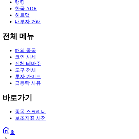
랭킹
한국 ADR
히트맵
내부자 거래
전체 메뉴
해외 종목
코인 시세
전체 테마주
도구 전체
투자 가이드
급등락 사유
바로가기
종목 스크리너
보조지표 사전
홈