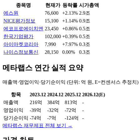
종목명
현재가
등락률
시가총액
에스원
76,600
+2.13%
2.9조
NICE평가정보
15,100
+1.14%
0.9조
에코프로에이치엔
23,450
+0.86%
0.5조
한국기업평가
102,000
+0.39%
0.5조
아이마켓코리아
7,990
+7.97%
0.3조
나이스정보통신
28,150
0.00%
0.3조
메타랩스
연간 실적 요약
매출액·영업이익·당기순이익 (단위: 억 원, E=컨센서스 추정치)
항목
2023.12
2024.12
2025.12
2026.12(E)
매출액
216억
384억
813억
-
영업이익
-39억
-32억
-72억
-
당기순이익
-74억
-7억
-124억
-
메타랩스
재무제표 전체 보기 →