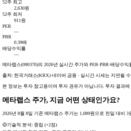
52주 최고
2,630원
52주 최저
911원
PER
—
PBR
0.39배
배당수익률
—
메타랩스
(
090370
)의
2026
년 실시간 주가와 PER·PBR·배당수익
출처: 한국거래소(KRX)·네이버 금융 · 실시간 시세는 지연될
본 정보는 투자 참고용이며 투자 권유가 아닙니다. 투자 결과에
메타랩스
주가, 지금 어떤 상태인가요?
2026년 8월 8일 기준 메타랩스 주가는 1,089원으로 전일 대비 3원
🟡
기술적 분석:
중립
(
+
2
점)