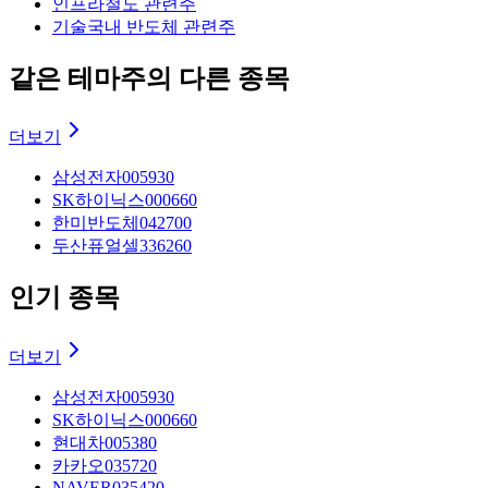
인프라
철도 관련주
기술
국내 반도체 관련주
같은 테마주의 다른 종목
더보기
삼성전자
005930
SK하이닉스
000660
한미반도체
042700
두산퓨얼셀
336260
인기 종목
더보기
삼성전자
005930
SK하이닉스
000660
현대차
005380
카카오
035720
NAVER
035420