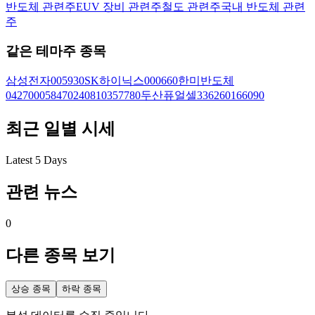
반도체 관련주
EUV 장비 관련주
철도 관련주
국내 반도체 관련
주
같은 테마주 종목
삼성전자
005930
SK하이닉스
000660
한미반도체
042700
058470
240810
357780
두산퓨얼셀
336260
166090
최근 일별 시세
Latest 5 Days
관련 뉴스
0
다른 종목 보기
상승 종목
하락 종목