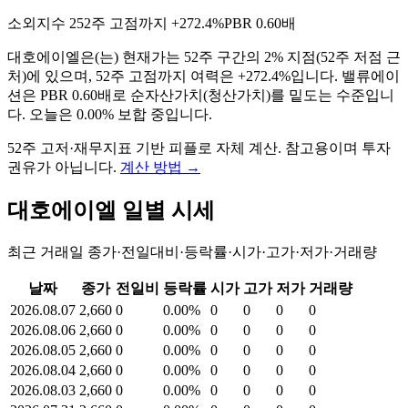
소외지수
2
52주 고점까지
+272.4%
PBR
0.60배
대호에이엘
은(는)
현재가는 52주 구간의 2% 지점(52주 저점 근
처)에 있으며, 52주 고점까지 여력은 +272.4%입니다. 밸류에이
션은 PBR 0.60배로 순자산가치(청산가치)를 밑도는 수준입니
다. 오늘은 0.00% 보합 중입니다
.
52주 고저·재무지표 기반 피플로 자체 계산. 참고용이며 투자
권유가 아닙니다.
계산 방법
→
대호에이엘
일별 시세
최근 거래일 종가·전일대비·등락률·시가·고가·저가·거래량
날짜
종가
전일비
등락률
시가
고가
저가
거래량
2026.08.07
2,660
0
0.00%
0
0
0
0
2026.08.06
2,660
0
0.00%
0
0
0
0
2026.08.05
2,660
0
0.00%
0
0
0
0
2026.08.04
2,660
0
0.00%
0
0
0
0
2026.08.03
2,660
0
0.00%
0
0
0
0