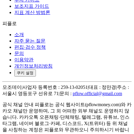
보조지표 가이드
지표 계산 방법론
피플로
소개
자주 묻는 질문
편집·검수 정책
문의
이용약관
개인정보처리방침
쿠키 설정
모조데이
|
사업자 등록번호 : 259-13-02051
|
대표 : 정만경
|
주소 :
서울시 영등포구 선유로 71
|
문의 :
pflow.official@gmail.com
공식 채널 안내
피플로는 공식 웹사이트(pflowmoney.com)와 카
카오 채널만 운영하며, 그 외 어떠한 외부 채널도 운영하지 않
습니다. 카카오톡 오픈채팅·단체채팅, 텔레그램, 유튜브, 인스
타그램, 네이버 블로그·카페, 디스코드, X(트위터) 등 위 채널
을 사칭하는 계정은 피플로와 무관하오니 주의하시기 바랍니