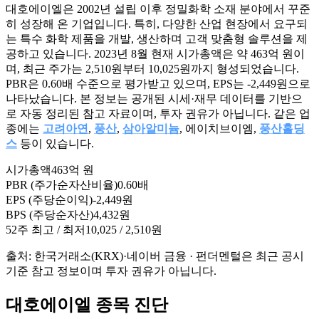
대호에이엘은 2002년 설립 이후 정밀화학 소재 분야에서 꾸준
히 성장해 온 기업입니다. 특히, 다양한 산업 현장에서 요구되
는 특수 화학 제품을 개발, 생산하며 고객 맞춤형 솔루션을 제
공하고 있습니다. 2023년 8월 현재 시가총액은 약 463억 원이
며, 최근 주가는 2,510원부터 10,025원까지 형성되었습니다.
PBR은 0.60배 수준으로 평가받고 있으며, EPS는 -2,449원으로
나타났습니다. 본 정보는 공개된 시세·재무 데이터를 기반으
로 자동 정리된 참고 자료이며, 투자 권유가 아닙니다. 같은 업
종에는
고려아연
,
풍산
,
삼아알미늄
, 에이치브이엠,
풍산홀딩
스
등이 있습니다.
시가총액
463억 원
PBR (주가순자산비율)
0.60배
EPS (주당순이익)
-2,449원
BPS (주당순자산)
4,432원
52주 최고 / 최저
10,025 / 2,510원
출처: 한국거래소(KRX)·네이버 금융 · 펀더멘털은 최근 공시
기준 참고 정보이며 투자 권유가 아닙니다.
대호에이엘 종목 진단