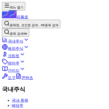
메뉴 열기
피플로
종목명, 코인명 검색...
⌘K
종목 검색
종목 검색
⌘K
국내주식
해외주식
크립토
테마주
가이드
도구
콘텐츠
국내주식
국내 종목
배당주