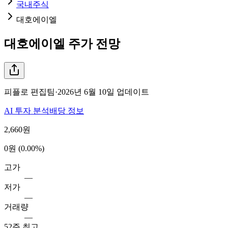
국내주식
대호에이엘
대호에이엘
주가 전망
피플로 편집팀
·
2026년 6월 10일
업데이트
AI 투자 분석
배당 정보
2,660
원
0원 (0.00%)
고가
—
저가
—
거래량
—
52주 최고