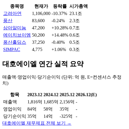
종목명
현재가
등락률
시가총액
고려아연
1,106,000
-10.37%
23.1조
풍산
83,600
-0.24%
2.3조
삼아알미늄
47,200
+10.28%
0.7조
에이치브이엠
50,200
+14.48%
0.6조
풍산홀딩스
37,250
-0.40%
0.5조
SIMPAC
4,775
+1.06%
0.3조
대호에이엘
연간 실적 요약
매출액·영업이익·당기순이익 (단위: 억 원, E=컨센서스 추정
치)
항목
2023.12
2024.12
2025.12
2026.12(E)
매출액
1,816억
1,685억
2,156억
-
영업이익
84억
58억
35억
-
당기순이익
35억
14억
-325억
-
대호에이엘
재무제표 전체 보기 →