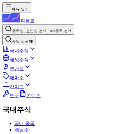
메뉴 열기
피플로
종목명, 코인명 검색...
⌘K
종목 검색
종목 검색
⌘K
국내주식
해외주식
크립토
테마주
가이드
도구
콘텐츠
국내주식
국내 종목
배당주