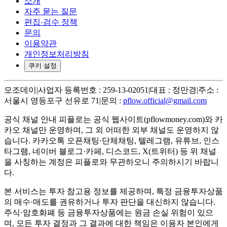
소개
자주 묻는 질문
편집·검수 정책
문의
이용약관
개인정보처리방침
쿠키 설정
모조데이
|
사업자 등록번호 : 259-13-02051
|
대표 : 정만경
|
주소 :
서울시 영등포구 선유로 71
|
문의 :
pflow.official@gmail.com
공식 채널 안내
피플로는 공식 웹사이트(pflowmoney.com)와 카
카오 채널만 운영하며, 그 외 어떠한 외부 채널도 운영하지 않
습니다. 카카오톡 오픈채팅·단체채팅, 텔레그램, 유튜브, 인스
타그램, 네이버 블로그·카페, 디스코드, X(트위터) 등 위 채널
을 사칭하는 계정은 피플로와 무관하오니 주의하시기 바랍니
다.
본 서비스는 투자 참고용 정보를 제공하며, 특정 금융투자상품
의 매수·매도를 권유하거나 투자 판단을 대신하지 않습니다.
주식·암호화폐 등 금융투자상품에는 원금 손실 위험이 있으
며, 모든 투자 결정과 그 결과에 대한 책임은 이용자 본인에게