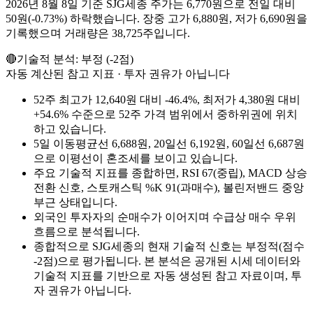
2026년 8월 8일 기준 SJG세종 주가는 6,770원으로 전일 대비
50원(-0.73%) 하락했습니다. 장중 고가 6,880원, 저가 6,690원을
기록했으며 거래량은 38,725주입니다.
🔴
기술적 분석:
부정
(
-2
점)
자동 계산된 참고 지표 · 투자 권유가 아닙니다
52주 최고가 12,640원 대비 -46.4%, 최저가 4,380원 대비
+54.6% 수준으로 52주 가격 범위에서 중하위권에 위치
하고 있습니다.
5일 이동평균선 6,688원, 20일선 6,192원, 60일선 6,687원
으로 이평선이 혼조세를 보이고 있습니다.
주요 기술적 지표를 종합하면, RSI 67(중립), MACD 상승
전환 신호, 스토캐스틱 %K 91(과매수), 볼린저밴드 중앙
부근 상태입니다.
외국인 투자자의 순매수가 이어지며 수급상 매수 우위
흐름으로 분석됩니다.
종합적으로 SJG세종의 현재 기술적 신호는 부정적(점수
-2점)으로 평가됩니다. 본 분석은 공개된 시세 데이터와
기술적 지표를 기반으로 자동 생성된 참고 자료이며, 투
자 권유가 아닙니다.