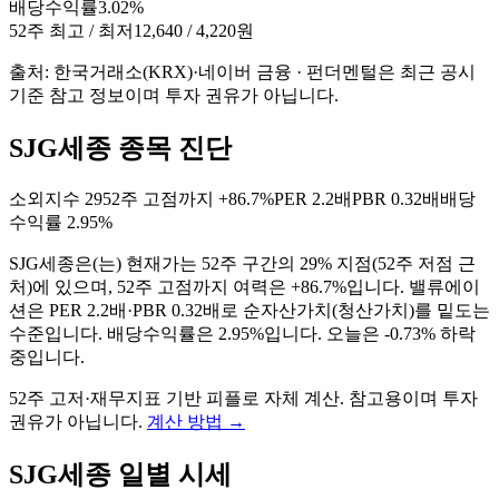
배당수익률
3.02%
52주 최고 / 최저
12,640 / 4,220원
출처: 한국거래소(KRX)·네이버 금융 · 펀더멘털은 최근 공시
기준 참고 정보이며 투자 권유가 아닙니다.
SJG세종 종목 진단
소외지수
29
52주 고점까지
+86.7%
PER
2.2배
PBR
0.32배
배당
수익률
2.95%
SJG세종
은(는)
현재가는 52주 구간의 29% 지점(52주 저점 근
처)에 있으며, 52주 고점까지 여력은 +86.7%입니다. 밸류에이
션은 PER 2.2배·PBR 0.32배로 순자산가치(청산가치)를 밑도는
수준입니다. 배당수익률은 2.95%입니다. 오늘은 -0.73% 하락
중입니다
.
52주 고저·재무지표 기반 피플로 자체 계산. 참고용이며 투자
권유가 아닙니다.
계산 방법
→
SJG세종
일별 시세