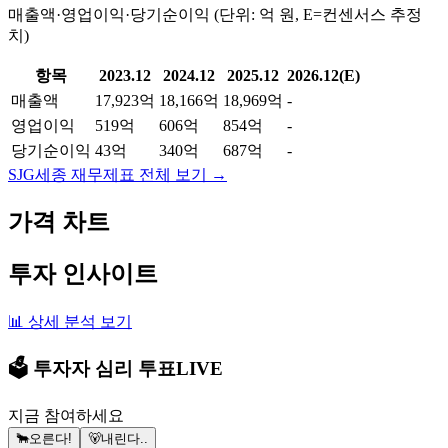
매출액·영업이익·당기순이익 (단위: 억 원, E=컨센서스 추정
치)
항목
2023.12
2024.12
2025.12
2026.12(E)
매출액
17,923억
18,166억
18,969억
-
영업이익
519억
606억
854억
-
당기순이익
43억
340억
687억
-
SJG세종
재무제표 전체 보기 →
가격 차트
투자 인사이트
📊 상세 분석 보기
🗳️ 투자자 심리 투표
LIVE
지금 참여하세요
🐂
오른다!
🐻
내린다..