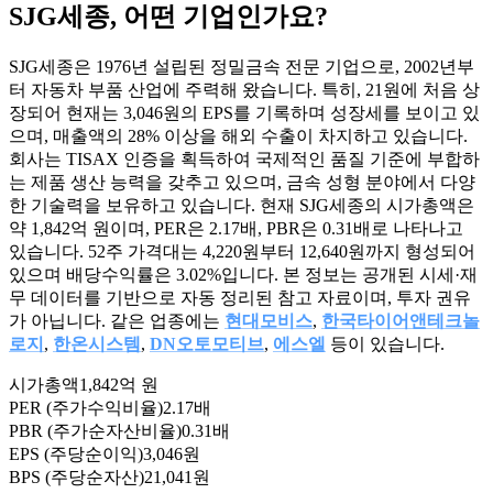
SJG세종
, 어떤 기업인가요?
SJG세종은 1976년 설립된 정밀금속 전문 기업으로, 2002년부
터 자동차 부품 산업에 주력해 왔습니다. 특히, 21원에 처음 상
장되어 현재는 3,046원의 EPS를 기록하며 성장세를 보이고 있
으며, 매출액의 28% 이상을 해외 수출이 차지하고 있습니다.
회사는 TISAX 인증을 획득하여 국제적인 품질 기준에 부합하
는 제품 생산 능력을 갖추고 있으며, 금속 성형 분야에서 다양
한 기술력을 보유하고 있습니다. 현재 SJG세종의 시가총액은
약 1,842억 원이며, PER은 2.17배, PBR은 0.31배로 나타나고
있습니다. 52주 가격대는 4,220원부터 12,640원까지 형성되어
있으며 배당수익률은 3.02%입니다. 본 정보는 공개된 시세·재
무 데이터를 기반으로 자동 정리된 참고 자료이며, 투자 권유
가 아닙니다. 같은 업종에는
현대모비스
,
한국타이어앤테크놀
로지
,
한온시스템
,
DN오토모티브
,
에스엘
등이 있습니다.
시가총액
1,842억 원
PER (주가수익비율)
2.17배
PBR (주가순자산비율)
0.31배
EPS (주당순이익)
3,046원
BPS (주당순자산)
21,041원