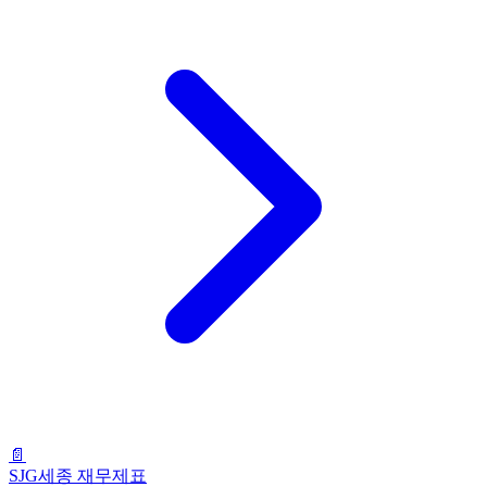
📄
SJG세종 재무제표