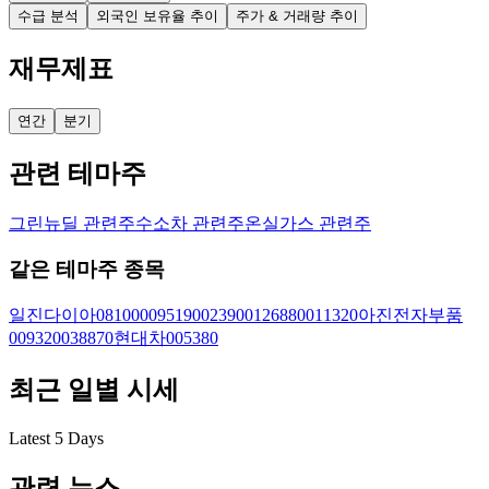
수급 분석
외국인 보유율 추이
주가 & 거래량 추이
재무제표
연간
분기
관련 테마주
그린뉴딜 관련주
수소차 관련주
온실가스 관련주
같은 테마주 종목
일진다이아
081000
095190
023900
126880
011320
아진전자부품
009320
038870
현대차
005380
최근 일별 시세
Latest 5 Days
관련 뉴스