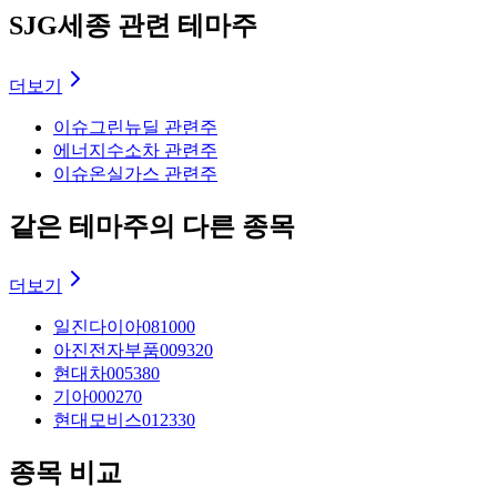
SJG세종 관련 테마주
더보기
이슈
그린뉴딜 관련주
에너지
수소차 관련주
이슈
온실가스 관련주
같은 테마주의 다른 종목
더보기
일진다이아
081000
아진전자부품
009320
현대차
005380
기아
000270
현대모비스
012330
종목 비교