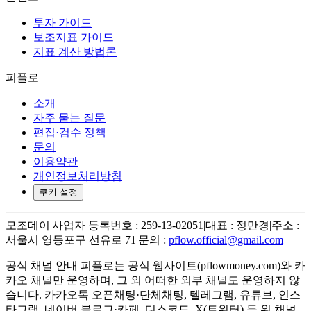
투자 가이드
보조지표 가이드
지표 계산 방법론
피플로
소개
자주 묻는 질문
편집·검수 정책
문의
이용약관
개인정보처리방침
쿠키 설정
모조데이
|
사업자 등록번호 : 259-13-02051
|
대표 : 정만경
|
주소 :
서울시 영등포구 선유로 71
|
문의 :
pflow.official@gmail.com
공식 채널 안내
피플로는 공식 웹사이트(pflowmoney.com)와 카
카오 채널만 운영하며, 그 외 어떠한 외부 채널도 운영하지 않
습니다. 카카오톡 오픈채팅·단체채팅, 텔레그램, 유튜브, 인스
타그램, 네이버 블로그·카페, 디스코드, X(트위터) 등 위 채널