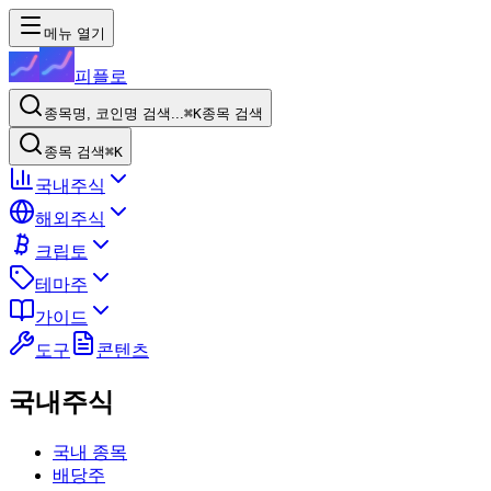
메뉴 열기
피플로
종목명, 코인명 검색...
⌘K
종목 검색
종목 검색
⌘K
국내주식
해외주식
크립토
테마주
가이드
도구
콘텐츠
국내주식
국내 종목
배당주