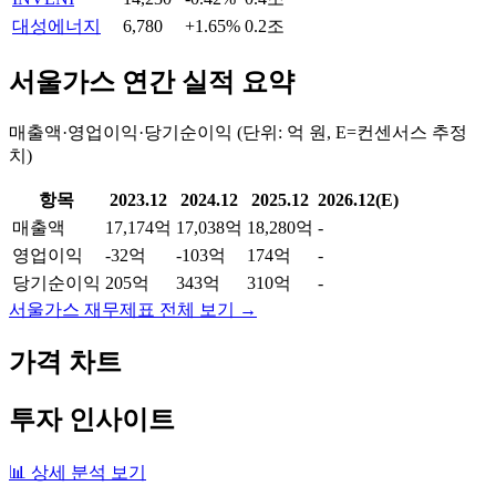
대성에너지
6,780
+1.65%
0.2조
서울가스
연간 실적 요약
매출액·영업이익·당기순이익 (단위: 억 원, E=컨센서스 추정
치)
항목
2023.12
2024.12
2025.12
2026.12(E)
매출액
17,174억
17,038억
18,280억
-
영업이익
-32억
-103억
174억
-
당기순이익
205억
343억
310억
-
서울가스
재무제표 전체 보기 →
가격 차트
투자 인사이트
📊 상세 분석 보기