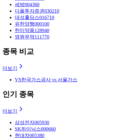
세방
004360
다올투자증권
030210
대성홀딩스
016710
유한양행
000100
한미약품
128940
영원무역
111770
종목 비교
더보기
VS
한국가스공사 vs 서울가스
인기 종목
더보기
삼성전자
005930
SK하이닉스
000660
현대차
005380