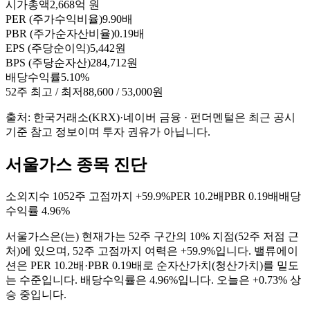
시가총액
2,668억 원
PER (주가수익비율)
9.90배
PBR (주가순자산비율)
0.19배
EPS (주당순이익)
5,442원
BPS (주당순자산)
284,712원
배당수익률
5.10%
52주 최고 / 최저
88,600 / 53,000원
출처: 한국거래소(KRX)·네이버 금융 · 펀더멘털은 최근 공시
기준 참고 정보이며 투자 권유가 아닙니다.
서울가스 종목 진단
소외지수
10
52주 고점까지
+59.9%
PER
10.2배
PBR
0.19배
배당
수익률
4.96%
서울가스
은(는)
현재가는 52주 구간의 10% 지점(52주 저점 근
처)에 있으며, 52주 고점까지 여력은 +59.9%입니다. 밸류에이
션은 PER 10.2배·PBR 0.19배로 순자산가치(청산가치)를 밑도
는 수준입니다. 배당수익률은 4.96%입니다. 오늘은 +0.73% 상
승 중입니다
.