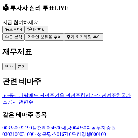
🗳️ 투자자 심리 투표
LIVE
지금 참여하세요
🐂
오른다!
🐻
내린다..
수급 분석
외국인 보유율 추이
주가 & 거래량 추이
재무제표
연간
분기
관련 테마주
SG증권대량매도 관련주
겨울 관련주
천연가스 관련주
한국가
스공사 관련주
같은 테마주 종목
003380
032190
삼천리
004690
세방
004360
다올투자증권
030210
003100
대성홀딩스
016710
유한양행
000100