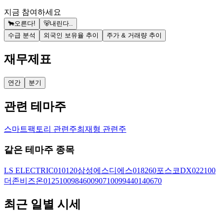
지금 참여하세요
🐂
오른다!
🐻
내린다..
수급 분석
외국인 보유율 추이
주가 & 거래량 추이
재무제표
연간
분기
관련 테마주
스마트팩토리 관련주
최재형 관련주
같은 테마주 종목
LS ELECTRIC
010120
삼성에스디에스
018260
포스코DX
022100
더존비즈온
012510
098460
090710
099440
140670
최근 일별 시세