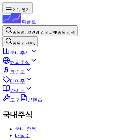
메뉴 열기
피플로
종목명, 코인명 검색...
⌘K
종목 검색
종목 검색
⌘K
국내주식
해외주식
크립토
테마주
가이드
도구
콘텐츠
국내주식
국내 종목
배당주