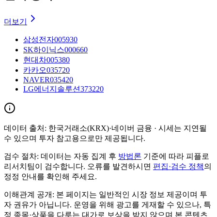
더보기
삼성전자
005930
SK하이닉스
000660
현대차
005380
카카오
035720
NAVER
035420
LG에너지솔루션
373220
데이터 출처:
한국거래소(KRX)·네이버 금융
· 시세는 지연될
수 있으며 투자 참고용으로만 제공됩니다.
검수 절차:
데이터는 자동 집계 후
방법론
기준에 따라 피플로
리서치팀이 검수합니다. 오류를 발견하시면
편집·검수 정책
의
정정 안내를 확인해 주세요.
이해관계 공개:
본 페이지는 일반적인 시장 정보 제공이며 투
자 권유가 아닙니다. 운영을 위해 광고를 게재할 수 있으나, 특
정 종목·상품을 다루는 대가로 보상을 받지 않으며 본 콘텐츠