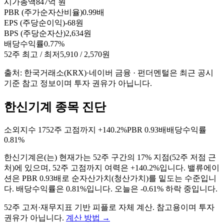
시가총액
847억 원
PBR (주가순자산비율)
0.99배
EPS (주당순이익)
-68원
BPS (주당순자산)
2,634원
배당수익률
0.77%
52주 최고 / 최저
5,910 / 2,570원
출처: 한국거래소(KRX)·네이버 금융 · 펀더멘털은 최근 공시
기준 참고 정보이며 투자 권유가 아닙니다.
한신기계 종목 진단
소외지수
17
52주 고점까지
+140.2%
PBR
0.93배
배당수익률
0.81%
한신기계
은(는)
현재가는 52주 구간의 17% 지점(52주 저점 근
처)에 있으며, 52주 고점까지 여력은 +140.2%입니다. 밸류에이
션은 PBR 0.93배로 순자산가치(청산가치)를 밑도는 수준입니
다. 배당수익률은 0.81%입니다. 오늘은 -0.61% 하락 중입니다
.
52주 고저·재무지표 기반 피플로 자체 계산. 참고용이며 투자
권유가 아닙니다.
계산 방법
→