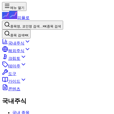
메뉴 열기
피플로
종목명, 코인명 검색...
⌘K
종목 검색
종목 검색
⌘K
국내주식
해외주식
크립토
테마주
도구
가이드
콘텐츠
국내주식
국내 종목