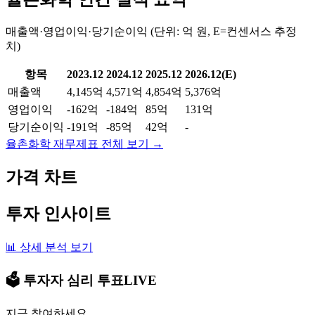
매출액·영업이익·당기순이익 (단위: 억 원, E=컨센서스 추정
치)
항목
2023.12
2024.12
2025.12
2026.12(E)
매출액
4,145억
4,571억
4,854억
5,376억
영업이익
-162억
-184억
85억
131억
당기순이익
-191억
-85억
42억
-
율촌화학
재무제표 전체 보기 →
가격 차트
투자 인사이트
📊 상세 분석 보기
🗳️ 투자자 심리 투표
LIVE
지금 참여하세요