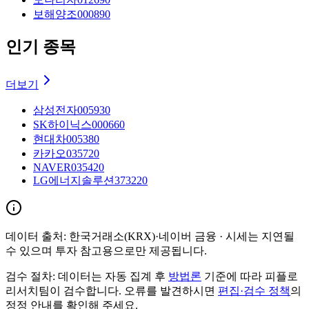
보해양조
000890
인기 종목
더보기
삼성전자
005930
SK하이닉스
000660
현대차
005380
카카오
035720
NAVER
035420
LG에너지솔루션
373220
데이터 출처:
한국거래소(KRX)·네이버 금융
· 시세는 지연될
수 있으며 투자 참고용으로만 제공됩니다.
검수 절차:
데이터는 자동 집계 후
방법론
기준에 따라 피플로
리서치팀이 검수합니다. 오류를 발견하시면
편집·검수 정책
의
정정 안내를 확인해 주세요.