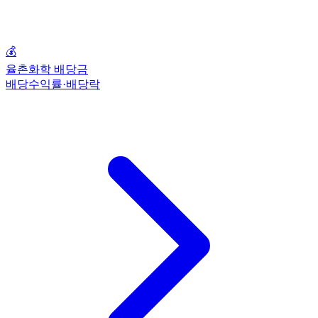
💰
율촌화학 배당금
배당수익률·배당락