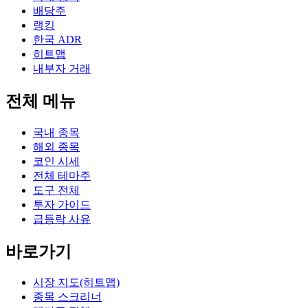
배당주
랭킹
한국 ADR
히트맵
내부자 거래
전체 메뉴
국내 종목
해외 종목
코인 시세
전체 테마주
도구 전체
투자 가이드
급등락 사유
바로가기
시장 지도(히트맵)
종목 스크리너