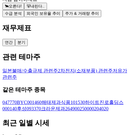
🐂
오른다!
🐻
내린다..
수급 분석
외국인 보유율 추이
주가 & 거래량 추이
재무제표
연간
분기
관련 테마주
일본불매/수출규제 관련주
2차전지(소재부품) 관련주
저유가
관련주
같은 테마주 종목
047770
BYC
001460
해태제과식품
101530
하이트진로홀딩스
000140
후성
093370
크라운제과
264900
250000
204020
최근 일별 시세