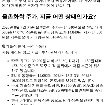
본 정보는 투자 참고용이며 투자 권유가 아닙니다. 투자 결과
에 대한 책임은 투자자 본인에게 있습니다.
율촌화학
주가, 지금 어떤 상태인가요?
2026년 8월 7일 기준 율촌화학 주가는 14,840원으로 전일 대비
580원(+4.07%) 상승했습니다. 장중 고가 14,840원, 저가 14,330
원을 기록했으며 거래량은 61,518주입니다.
🟢
기술적 분석:
긍정
(
+
6
점)
자동 계산된 참고 지표 · 투자 권유가 아닙니다
52주 최고가 39,200원 대비 -62.1%, 최저가 11,150원 대비
+33.1% 수준으로 52주 가격 범위에서 저점 부근에 위치
하고 있습니다.
5일 이동평균선 14,092원, 20일선 13,513원, 60일선
16,551원으로 이평선이 혼조세를 보이고 있습니다.
주요 기술적 지표를 종합하면, RSI 66(중립), MACD 상승
전환 신호, 스토캐스틱 %K 95(과매수), 볼린저밴드 중앙
부근 상태입니다.
현재 5거래일 연속 상승 중으로 단기 상승 모멘텀이 이어