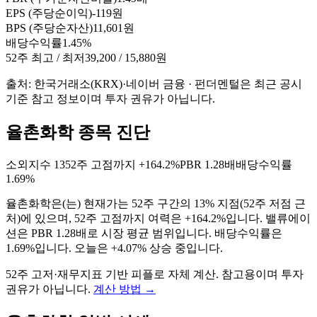
EPS (주당순이익)
-119원
BPS (주당순자산)
11,601원
배당수익률
1.45%
52주 최고 / 최저
39,200 / 15,880원
출처: 한국거래소(KRX)·네이버 금융 · 펀더멘털은 최근 공시
기준 참고 정보이며 투자 권유가 아닙니다.
율촌화학 종목 진단
소외지수
13
52주 고점까지
+164.2%
PBR
1.28배
배당수익률
1.69%
율촌화학
은(는)
현재가는 52주 구간의 13% 지점(52주 저점 근
처)에 있으며, 52주 고점까지 여력은 +164.2%입니다. 밸류에이
션은 PBR 1.28배로 시장 평균 범위입니다. 배당수익률은
1.69%입니다. 오늘은 +4.07% 상승 중입니다
.
52주 고저·재무지표 기반 피플로 자체 계산. 참고용이며 투자
권유가 아닙니다.
계산 방법
→