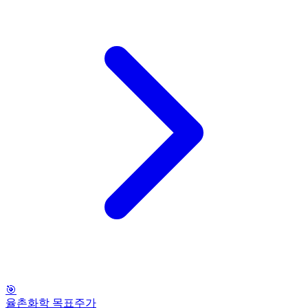
🎯
율촌화학 목표주가