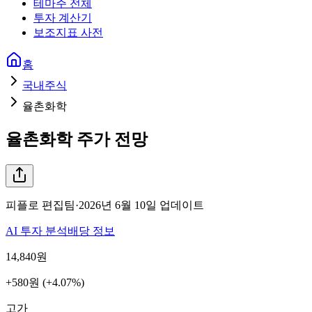
테마주 전체
투자 계산기
보조지표 사전
홈
국내주식
율촌화학
율촌화학
주가 전망
피플로 편집팀
·
2026년 6월 10일
업데이트
AI 투자 분석
배당 정보
14,840
원
+580원 (+4.07%)
고가