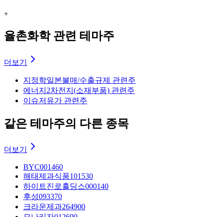
+
율촌화학 관련 테마주
더보기
지정학
일본불매/수출규제 관련주
에너지
2차전지(소재부품) 관련주
이슈
저유가 관련주
같은 테마주의 다른 종목
더보기
BYC
001460
해태제과식품
101530
하이트진로홀딩스
000140
후성
093370
크라운제과
264900
모나리자
012690