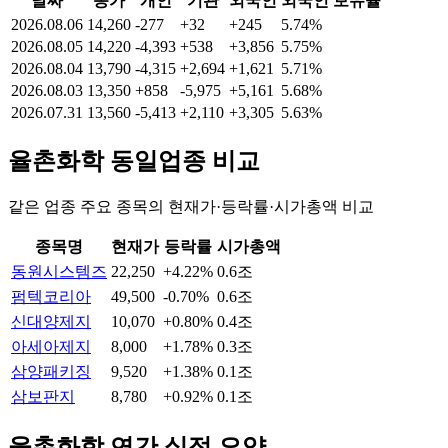
날짜
종가
개인
기관
외국인
외국인 보유율
2026.08.06
14,260
-277
+32
+245
5.74%
2026.08.05
14,220
-4,393
+538
+3,856
5.75%
2026.08.04
13,790
-4,315
+2,694
+1,621
5.71%
2026.08.03
13,350
+858
-5,975
+5,161
5.68%
2026.07.31
13,560
-5,413
+2,110
+3,305
5.63%
율촌화학
동일업종 비교
같은 업종 주요 종목의 현재가·등락률·시가총액 비교
종목명
현재가
등락률
시가총액
동원시스템즈
22,250
+4.22%
0.6조
펌텍코리아
49,500
-0.70%
0.6조
신대양제지
10,070
+0.80%
0.4조
아세아제지
8,000
+1.78%
0.3조
삼양패키징
9,520
+1.38%
0.1조
삼보판지
8,780
+0.92%
0.1조
율촌화학
연간 실적 요약