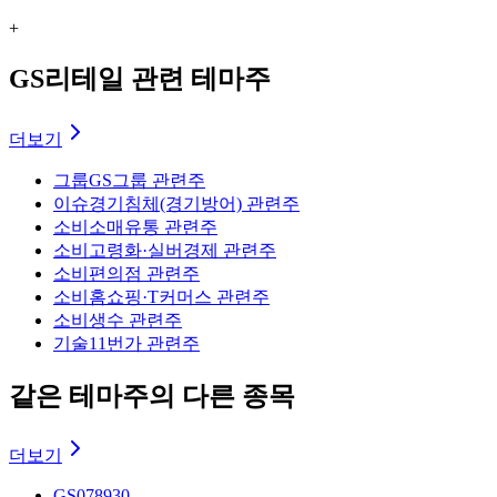
+
GS리테일 관련 테마주
더보기
그룹
GS그룹 관련주
이슈
경기침체(경기방어) 관련주
소비
소매유통 관련주
소비
고령화·실버경제 관련주
소비
편의점 관련주
소비
홈쇼핑·T커머스 관련주
소비
생수 관련주
기술
11번가 관련주
같은 테마주의 다른 종목
더보기
GS
078930