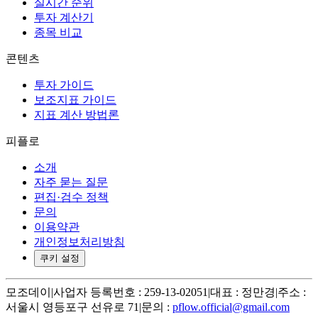
실시간 순위
투자 계산기
종목 비교
콘텐츠
투자 가이드
보조지표 가이드
지표 계산 방법론
피플로
소개
자주 묻는 질문
편집·검수 정책
문의
이용약관
개인정보처리방침
쿠키 설정
모조데이
|
사업자 등록번호 : 259-13-02051
|
대표 : 정만경
|
주소 :
서울시 영등포구 선유로 71
|
문의 :
pflow.official@gmail.com