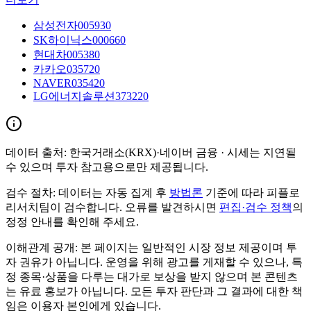
삼성전자
005930
SK하이닉스
000660
현대차
005380
카카오
035720
NAVER
035420
LG에너지솔루션
373220
데이터 출처:
한국거래소(KRX)·네이버 금융
· 시세는 지연될
수 있으며 투자 참고용으로만 제공됩니다.
검수 절차:
데이터는 자동 집계 후
방법론
기준에 따라 피플로
리서치팀이 검수합니다. 오류를 발견하시면
편집·검수 정책
의
정정 안내를 확인해 주세요.
이해관계 공개:
본 페이지는 일반적인 시장 정보 제공이며 투
자 권유가 아닙니다. 운영을 위해 광고를 게재할 수 있으나, 특
정 종목·상품을 다루는 대가로 보상을 받지 않으며 본 콘텐츠
는 유료 홍보가 아닙니다. 모든 투자 판단과 그 결과에 대한 책
임은 이용자 본인에게 있습니다.