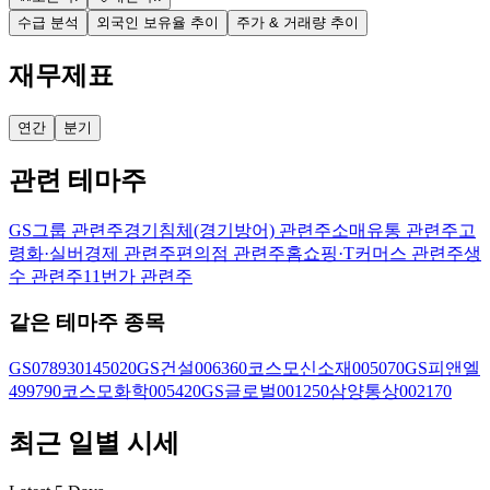
수급 분석
외국인 보유율 추이
주가 & 거래량 추이
재무제표
연간
분기
관련 테마주
GS그룹 관련주
경기침체(경기방어) 관련주
소매유통 관련주
고
령화·실버경제 관련주
편의점 관련주
홈쇼핑·T커머스 관련주
생
수 관련주
11번가 관련주
같은 테마주 종목
GS
078930
145020
GS건설
006360
코스모신소재
005070
GS피앤엘
499790
코스모화학
005420
GS글로벌
001250
삼양통상
002170
최근 일별 시세