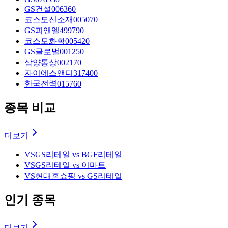
GS건설
006360
코스모신소재
005070
GS피앤엘
499790
코스모화학
005420
GS글로벌
001250
삼양통상
002170
자이에스앤디
317400
한국전력
015760
종목 비교
더보기
VS
GS리테일 vs BGF리테일
VS
GS리테일 vs 이마트
VS
현대홈쇼핑 vs GS리테일
인기 종목
더보기