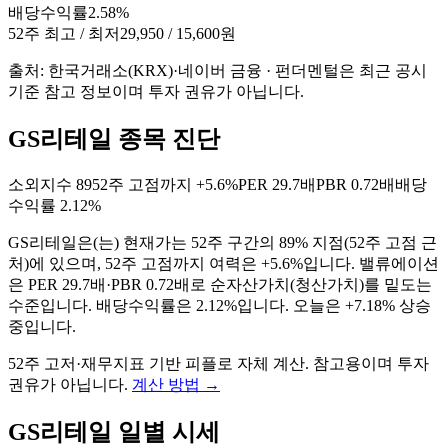
배당수익률
2.58%
52주 최고 / 최저
29,950 / 15,600원
출처: 한국거래소(KRX)·네이버 금융 · 펀더멘털은 최근 공시
기준 참고 정보이며 투자 권유가 아닙니다.
GS리테일 종목 진단
소외지수
89
52주 고점까지
+5.6%
PER
29.7배
PBR
0.72배
배당
수익률
2.12%
GS리테일
은(는)
현재가는 52주 구간의 89% 지점(52주 고점 근
처)에 있으며, 52주 고점까지 여력은 +5.6%입니다. 밸류에이션
은 PER 29.7배·PBR 0.72배로 순자산가치(청산가치)를 밑도는
수준입니다. 배당수익률은 2.12%입니다. 오늘은 +7.18% 상승
중입니다
.
52주 고저·재무지표 기반 피플로 자체 계산. 참고용이며 투자
권유가 아닙니다.
계산 방법
→
GS리테일
일별 시세