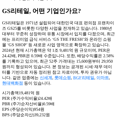
GS리테일
, 어떤 기업인가요?
GS리테일은 1971년 설립되어 대한민국 대표 편의점 프랜차이
즈 GS25를 비롯한 다양한 사업을 전개하고 있습니다. 1980년
대부터 꾸준히 성장하며 유통 시장에서 입지를 다졌으며, 최근
에는 프리미엄 급식 서비스 ‘GS THE FRESH’와 온라인 쇼핑
몰 ‘GS SHOP’ 등 새로운 사업 영역으로 확장하고 있습니다.
2024년 현재 시가총액은 약 1조 9,481억 원 규모이며, PER은
24.42배, PBR은 0.59배 수준입니다. 또한, 배당수익률은 2.58%
를 기록하고 있으며, 최근 52주 가격대는 15,600원부터 29,950
원까지 형성되어 있습니다. 본 정보는 공개된 시세·재무 데이
터를 기반으로 자동 정리된 참고 자료이며, 투자 권유가 아닙
니다. 같은 업종에는
신세계
,
롯데쇼핑
,
BGF리테일
,
이마트
,
현대백화점
등이 있습니다.
시가총액
19,481억 원
PER (주가수익비율)
24.42배
PBR (주가순자산비율)
0.59배
EPS (주당순이익)
954원
BPS (주당순자산)
39,232원