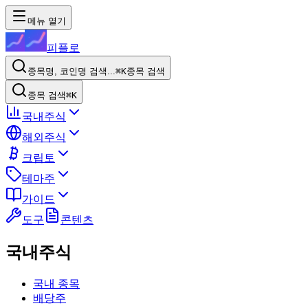
메뉴 열기
피플로
종목명, 코인명 검색...
⌘K
종목 검색
종목 검색
⌘K
국내주식
해외주식
크립토
테마주
가이드
도구
콘텐츠
국내주식
국내 종목
배당주