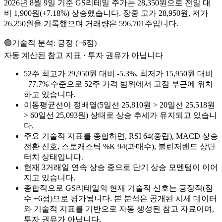
2026년 8월 9일 기준 GS리테일 주가는 28,350원으로 전일 대
비 1,900원(+7.18%) 상승했습니다. 장중 고가 28,950원, 저가
26,250원을 기록했으며 거래량은 596,701주입니다.
🟢
기술적 분석:
긍정
(
+
6
점)
자동 계산된 참고 지표 · 투자 권유가 아닙니다
52주 최고가 29,950원 대비 -5.3%, 최저가 15,950원 대비
+77.7% 수준으로 52주 가격 범위에서 고점 부근에 위치
하고 있습니다.
이동평균선이 정배열(5일선 25,810원 > 20일선 25,518원
> 60일선 25,093원) 상태로 상승 추세가 유지되고 있습니
다.
주요 기술적 지표를 종합하면, RSI 64(중립), MACD 상승
전환 신호, 스토캐스틱 %K 94(과매수), 볼린저밴드 상단
터치 상태입니다.
현재 3거래일 연속 상승 중으로 단기 상승 모멘텀이 이어
지고 있습니다.
종합적으로 GS리테일의 현재 기술적 신호는 긍정적(점
수 +6점)으로 평가됩니다. 본 분석은 공개된 시세 데이터
와 기술적 지표를 기반으로 자동 생성된 참고 자료이며,
투자 권유가 아닙니다.