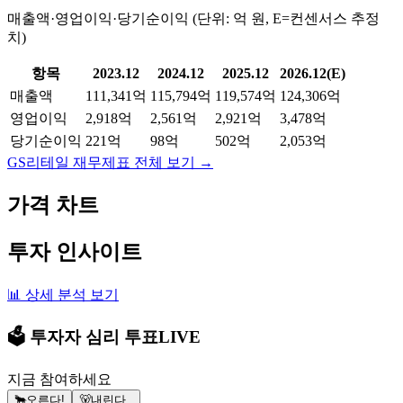
매출액·영업이익·당기순이익 (단위: 억 원, E=컨센서스 추정
치)
항목
2023.12
2024.12
2025.12
2026.12(E)
매출액
111,341억
115,794억
119,574억
124,306억
영업이익
2,918억
2,561억
2,921억
3,478억
당기순이익
221억
98억
502억
2,053억
GS리테일
재무제표 전체 보기 →
가격 차트
투자 인사이트
📊 상세 분석 보기
🗳️ 투자자 심리 투표
LIVE
지금 참여하세요
🐂
오른다!
🐻
내린다..