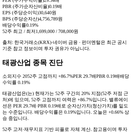
PER (주가수익비율)
29.54배
PBR (주가순자산비율)
0.19배
EPS (주당순이익)
30,640원
BPS (주당순자산)
4,756,789원
배당수익률
0.19%
52주 최고 / 최저
1,699,000 / 708,000원
출처: 한국거래소(KRX)·네이버 금융 · 펀더멘털은 최근 공시
기준 참고 정보이며 투자 권유가 아닙니다.
태광산업 종목 진단
소외지수
20
52주 고점까지
+86.7%
PER
29.7배
PBR
0.19배
배당
수익률
0.19%
태광산업
은(는)
현재가는 52주 구간의 20% 지점(52주 저점 근
처)에 있으며, 52주 고점까지 여력은 +86.7%입니다. 밸류에이
션은 PER 29.7배·PBR 0.19배로 순자산가치(청산가치)를 밑도
는 수준입니다. 배당수익률은 0.19%입니다. 오늘은 +0.66% 상
승 중입니다
.
52주 고저·재무지표 기반 피플로 자체 계산. 참고용이며 투자