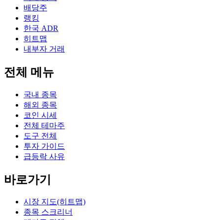
배당주
랭킹
한국 ADR
히트맵
내부자 거래
전체 메뉴
국내 종목
해외 종목
코인 시세
전체 테마주
도구 전체
투자 가이드
급등락 사유
바로가기
시장 지도(히트맵)
종목 스크리너