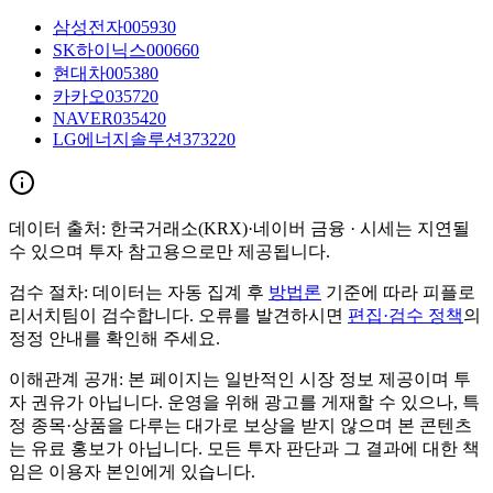
삼성전자
005930
SK하이닉스
000660
현대차
005380
카카오
035720
NAVER
035420
LG에너지솔루션
373220
데이터 출처:
한국거래소(KRX)·네이버 금융
· 시세는 지연될
수 있으며 투자 참고용으로만 제공됩니다.
검수 절차:
데이터는 자동 집계 후
방법론
기준에 따라 피플로
리서치팀이 검수합니다. 오류를 발견하시면
편집·검수 정책
의
정정 안내를 확인해 주세요.
이해관계 공개:
본 페이지는 일반적인 시장 정보 제공이며 투
자 권유가 아닙니다. 운영을 위해 광고를 게재할 수 있으나, 특
정 종목·상품을 다루는 대가로 보상을 받지 않으며 본 콘텐츠
는 유료 홍보가 아닙니다. 모든 투자 판단과 그 결과에 대한 책
임은 이용자 본인에게 있습니다.