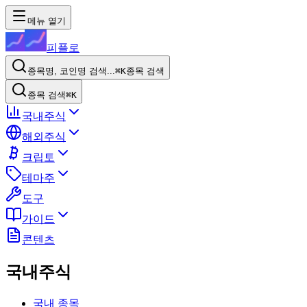
메뉴 열기
피플로
종목명, 코인명 검색...
⌘K
종목 검색
종목 검색
⌘K
국내주식
해외주식
크립토
테마주
도구
가이드
콘텐츠
국내주식
국내 종목