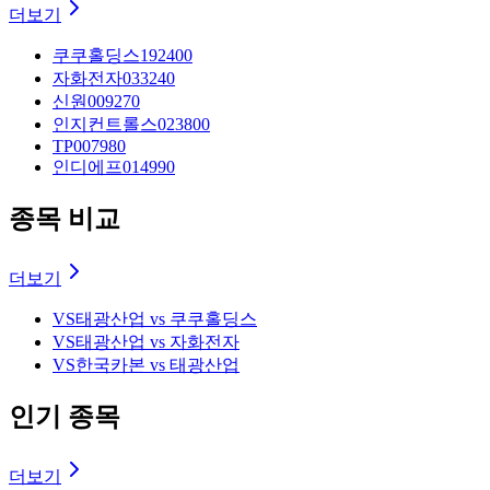
더보기
쿠쿠홀딩스
192400
자화전자
033240
신원
009270
인지컨트롤스
023800
TP
007980
인디에프
014990
종목 비교
더보기
VS
태광산업 vs 쿠쿠홀딩스
VS
태광산업 vs 자화전자
VS
한국카본 vs 태광산업
인기 종목
더보기