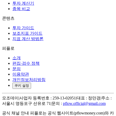
투자 계산기
종목 비교
콘텐츠
투자 가이드
보조지표 가이드
지표 계산 방법론
피플로
소개
편집·검수 정책
문의
이용약관
개인정보처리방침
쿠키 설정
모조데이
|
사업자 등록번호 : 259-13-02051
|
대표 : 정만경
|
주소 :
서울시 영등포구 선유로 71
|
문의 :
pflow.official@gmail.com
공식 채널 안내
피플로는 공식 웹사이트(pflowmoney.com)와 카