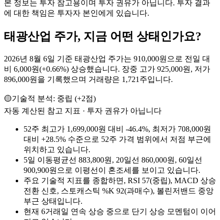
본 정보는 투자 참고용이며 투자 권유가 아닙니다. 투자 결과
에 대한 책임은 투자자 본인에게 있습니다.
태광산업
주가, 지금 어떤 상태인가요?
2026년 8월 6일 기준 태광산업 주가는 910,000원으로 전일 대
비 6,000원(+0.66%) 상승했습니다. 장중 고가 925,000원, 저가
896,000원을 기록했으며 거래량은 1,721주입니다.
🟡
기술적 분석:
중립
(
+
2
점)
자동 계산된 참고 지표 · 투자 권유가 아닙니다
52주 최고가 1,699,000원 대비 -46.4%, 최저가 708,000원
대비 +28.5% 수준으로 52주 가격 범위에서 저점 부근에
위치하고 있습니다.
5일 이동평균선 883,800원, 20일선 860,000원, 60일선
900,900원으로 이평선이 혼조세를 보이고 있습니다.
주요 기술적 지표를 종합하면, RSI 57(중립), MACD 상승
전환 신호, 스토캐스틱 %K 92(과매수), 볼린저밴드 중앙
부근 상태입니다.
현재 6거래일 연속 상승 중으로 단기 상승 모멘텀이 이어