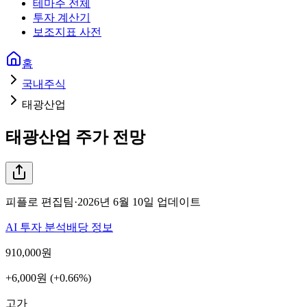
테마주 전체
투자 계산기
보조지표 사전
홈
국내주식
태광산업
태광산업
주가 전망
피플로 편집팀
·
2026년 6월 10일
업데이트
AI 투자 분석
배당 정보
910,000
원
+6,000원 (+0.66%)
고가