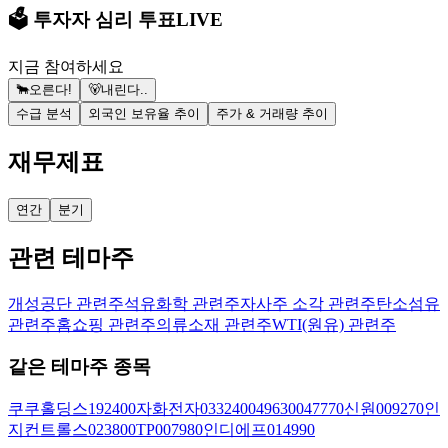
🗳️ 투자자 심리 투표
LIVE
지금 참여하세요
🐂
오른다!
🐻
내린다..
수급 분석
외국인 보유율 추이
주가 & 거래량 추이
재무제표
연간
분기
관련 테마주
개성공단 관련주
석유화학 관련주
자사주 소각 관련주
탄소섬유
관련주
홈쇼핑 관련주
의류소재 관련주
WTI(원유) 관련주
같은 테마주 종목
쿠쿠홀딩스
192400
자화전자
033240
049630
047770
신원
009270
인
지컨트롤스
023800
TP
007980
인디에프
014990