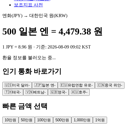
보조지표 사전
엔화
(
JPY
) → 대한민국 원(KRW)
500
일본 엔
=
4,479.38
원
1
JPY
=
8.96
원
· 기준:
2026-08-09 09:02 KST
환율 정보를 불러오는 중...
인기 통화 바로가기
🇺🇸
미국 달러
-
🇯🇵
일본 엔
-
🇪🇺
유럽연합 유로
-
🇨🇳
중국 위안
-
🇹🇭
태국
-
🇻🇳
베트남
-
🇬🇧
영국
-
🇦🇺
호주
-
빠른 금액 선택
10만원
50만원
100만원
500만원
1,000만원
1억원