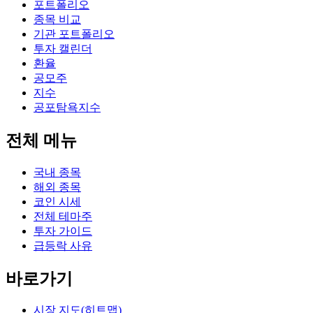
포트폴리오
종목 비교
기관 포트폴리오
투자 캘린더
환율
공모주
지수
공포탐욕지수
전체 메뉴
국내 종목
해외 종목
코인 시세
전체 테마주
투자 가이드
급등락 사유
바로가기
시장 지도(히트맵)