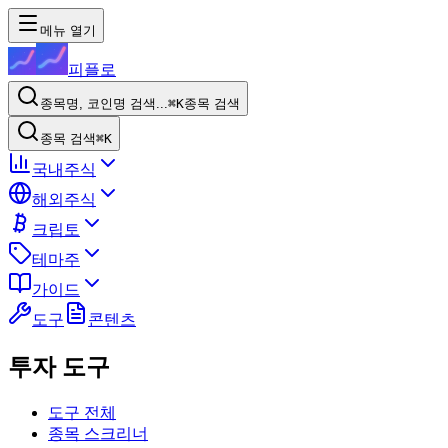
메뉴 열기
피플로
종목명, 코인명 검색...
⌘K
종목 검색
종목 검색
⌘K
국내주식
해외주식
크립토
테마주
가이드
도구
콘텐츠
투자 도구
도구 전체
종목 스크리너