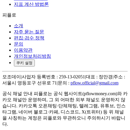
지표 계산 방법론
피플로
소개
자주 묻는 질문
편집·검수 정책
문의
이용약관
개인정보처리방침
쿠키 설정
모조데이
|
사업자 등록번호 : 259-13-02051
|
대표 : 정만경
|
주소 :
서울시 영등포구 선유로 71
|
문의 :
pflow.official@gmail.com
공식 채널 안내
피플로는 공식 웹사이트(pflowmoney.com)와 카
카오 채널만 운영하며, 그 외 어떠한 외부 채널도 운영하지 않
습니다. 카카오톡 오픈채팅·단체채팅, 텔레그램, 유튜브, 인스
타그램, 네이버 블로그·카페, 디스코드, X(트위터) 등 위 채널
을 사칭하는 계정은 피플로와 무관하오니 주의하시기 바랍니
다.