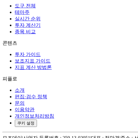
도구 전체
테마주
실시간 순위
투자 계산기
종목 비교
콘텐츠
투자 가이드
보조지표 가이드
지표 계산 방법론
피플로
소개
편집·검수 정책
문의
이용약관
개인정보처리방침
쿠키 설정
모조데이
|
사업자 등록번호 : 259-13-02051
|
대표 : 정만경
|
주소 :