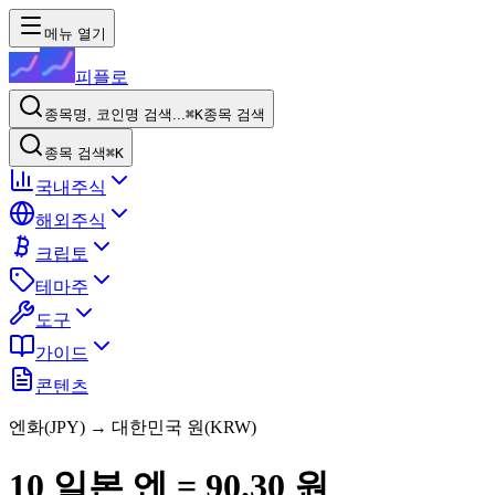
메뉴 열기
피플로
종목명, 코인명 검색...
⌘K
종목 검색
종목 검색
⌘K
국내주식
해외주식
크립토
테마주
도구
가이드
콘텐츠
엔화
(
JPY
) → 대한민국 원(KRW)
10
일본 엔
=
90.30
원