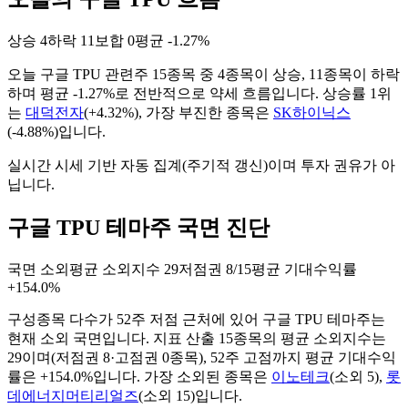
상승
4
하락
11
보합
0
평균
-1.27%
오늘
구글 TPU
관련주
15
종목 중
4
종목이 상승,
11
종목이 하락
하며 평균
-1.27%
로 전반적으로
약세
흐름입니다. 상승률 1위
는
대덕전자
(
+4.32%
), 가장 부진한 종목은
SK하이닉스
(
-4.88%
)입니다.
실시간 시세 기반 자동 집계(주기적 갱신)이며 투자 권유가 아
닙니다.
구글 TPU 테마주 국면 진단
국면
소외
평균 소외지수
29
저점권
8/15
평균 기대수익률
+154.0%
구성종목 다수가 52주 저점 근처에 있어 구글 TPU 테마주는
현재 소외 국면입니다.
지표 산출
15
종목의 평균 소외지수는
29
이며(저점권
8
·고점권
0
종목)
, 52주 고점까지 평균 기대수익
률은 +154.0%입니다
. 가장 소외된 종목은
이노테크
(
소외
5
)
,
롯
데에너지머티리얼즈
(
소외
15
)
입니다.