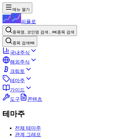
메뉴 열기
피플로
종목명, 코인명 검색...
⌘K
종목 검색
종목 검색
⌘K
국내주식
해외주식
크립토
테마주
가이드
도구
콘텐츠
테마주
전체 테마주
관계 그래프