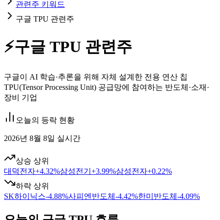
관련주 키워드
구글 TPU 관련주
⚡
구글 TPU 관련주
구글이 AI 학습·추론을 위해 자체 설계한 전용 연산 칩
TPU(Tensor Processing Unit) 공급망에 참여하는 반도체·소재·
장비 기업
오늘의 등락 현황
2026년 8월 8일 실시간
상승 상위
대덕전자
+
4.32
%
삼성전기
+
3.99
%
삼성전자
+
0.22
%
하락 상위
SK하이닉스
-4.88
%
사피엔반도체
-4.42
%
한미반도체
-4.09
%
오늘의 구글 TPU 흐름