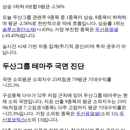
상승
1
하락
8
보합
0
평균
-2.56%
오늘
두산그룹
관련주
9
종목 중
1
종목이 상승,
8
종목이 하락하
며 평균
-2.56%
로 전반적으로
약세
흐름입니다. 상승률 1위는
솔루스첨단소재
(
+1.83%
), 가장 부진한 종목은
두산퓨얼셀
(
-10.45%
)입니다.
실시간 시세 기반 자동 집계(주기적 갱신)이며 투자 권유가 아
닙니다.
두산그룹 테마주 국면 진단
국면
소외
평균 소외지수
23
저점권
7/9
평균 기대수익률
+125.3%
구성종목 다수가 52주 저점 근처에 있어 두산그룹 테마주는 현
재 소외 국면입니다.
지표 산출
9
종목의 평균 소외지수는
23
이
며(저점권
7
·고점권
0
종목)
, 52주 고점까지 평균 기대수익률은
+125.3%입니다
. 가장 소외된 종목은
두산퓨얼셀
(
소외
12
)
,
두
산로보틱스
(
소외
13
)
입니다.