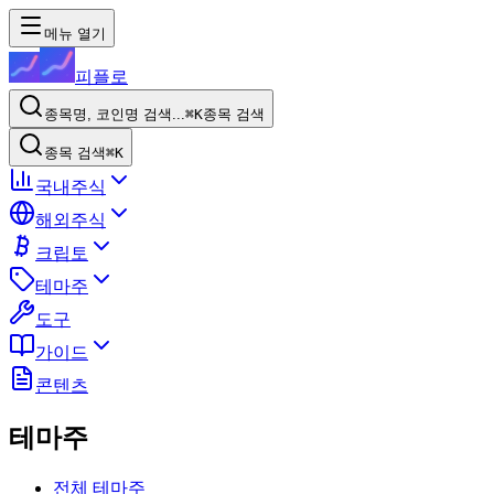
메뉴 열기
피플로
종목명, 코인명 검색...
⌘K
종목 검색
종목 검색
⌘K
국내주식
해외주식
크립토
테마주
도구
가이드
콘텐츠
테마주
전체 테마주