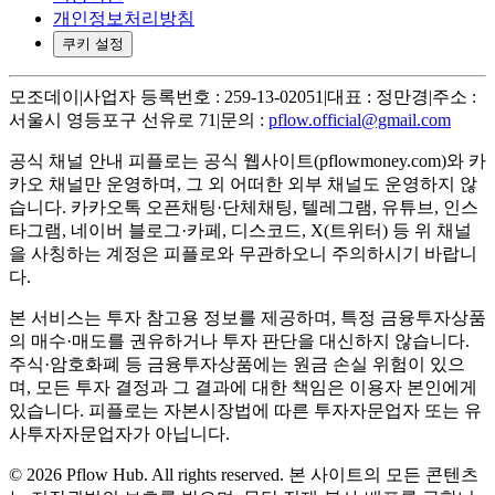
개인정보처리방침
쿠키 설정
모조데이
|
사업자 등록번호 : 259-13-02051
|
대표 : 정만경
|
주소 :
서울시 영등포구 선유로 71
|
문의 :
pflow.official@gmail.com
공식 채널 안내
피플로는 공식 웹사이트(pflowmoney.com)와 카
카오 채널만 운영하며, 그 외 어떠한 외부 채널도 운영하지 않
습니다. 카카오톡 오픈채팅·단체채팅, 텔레그램, 유튜브, 인스
타그램, 네이버 블로그·카페, 디스코드, X(트위터) 등 위 채널
을 사칭하는 계정은 피플로와 무관하오니 주의하시기 바랍니
다.
본 서비스는 투자 참고용 정보를 제공하며, 특정 금융투자상품
의 매수·매도를 권유하거나 투자 판단을 대신하지 않습니다.
주식·암호화폐 등 금융투자상품에는 원금 손실 위험이 있으
며, 모든 투자 결정과 그 결과에 대한 책임은 이용자 본인에게
있습니다. 피플로는 자본시장법에 따른 투자자문업자 또는 유
사투자자문업자가 아닙니다.
©
2026
Pflow Hub. All rights reserved.
본 사이트의 모든 콘텐츠