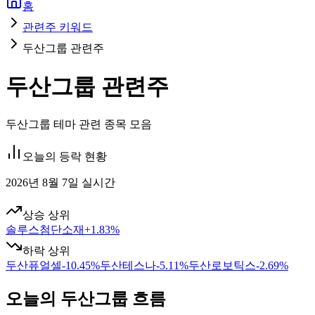
홈
관련주 키워드
두산그룹 관련주
두산그룹 관련주
두산그룹 테마 관련 종목 모음
오늘의 등락 현황
2026년 8월 7일 실시간
상승 상위
솔루스첨단소재
+
1.83
%
하락 상위
두산퓨얼셀
-10.45
%
두산테스나
-5.11
%
두산로보틱스
-2.69
%
오늘의 두산그룹 흐름