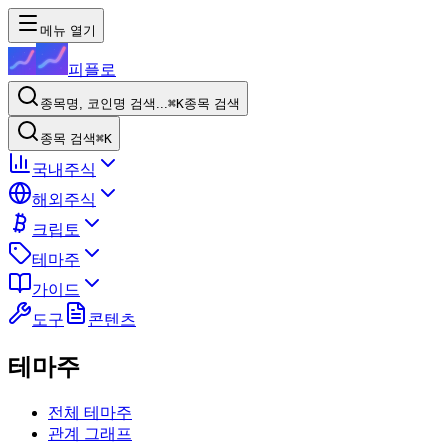
메뉴 열기
피플로
종목명, 코인명 검색...
⌘K
종목 검색
종목 검색
⌘K
국내주식
해외주식
크립토
테마주
가이드
도구
콘텐츠
테마주
전체 테마주
관계 그래프