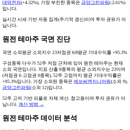
대덕전자
(
+4.32%
), 가장 부진한 종목은
금양그린파워
(
-2.61%
)
입니다.
실시간 시세 기반 자동 집계(주기적 갱신)이며 투자 권유가 아
닙니다.
원전 테마주 국면 진단
국면
소외
평균 소외지수
23
저점권
6/8
평균 기대수익률
+95.3%
구성종목 다수가 52주 저점 근처에 있어 원전 테마주는 현재
소외 국면입니다.
지표 산출
8
종목의 평균 소외지수는
23
이며
(저점권
6
·고점권
0
종목)
, 52주 고점까지 평균 기대수익률은
+95.3%입니다
. 가장 소외된 종목은
에쓰씨엔지니어링
(
소외
9
)
,
금양그린파워
(
소외
12
)
입니다.
52주 고저 기반 피플로 자체 계산. 참고용이며 투자 권유가 아
닙니다.
계산 방법
→
원전
테마주 데이터 분석