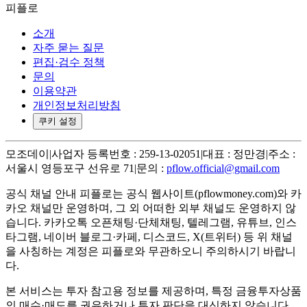
피플로
소개
자주 묻는 질문
편집·검수 정책
문의
이용약관
개인정보처리방침
쿠키 설정
모조데이
|
사업자 등록번호 : 259-13-02051
|
대표 : 정만경
|
주소 :
서울시 영등포구 선유로 71
|
문의 :
pflow.official@gmail.com
공식 채널 안내
피플로는 공식 웹사이트(pflowmoney.com)와 카
카오 채널만 운영하며, 그 외 어떠한 외부 채널도 운영하지 않
습니다. 카카오톡 오픈채팅·단체채팅, 텔레그램, 유튜브, 인스
타그램, 네이버 블로그·카페, 디스코드, X(트위터) 등 위 채널
을 사칭하는 계정은 피플로와 무관하오니 주의하시기 바랍니
다.
본 서비스는 투자 참고용 정보를 제공하며, 특정 금융투자상품
의 매수·매도를 권유하거나 투자 판단을 대신하지 않습니다.