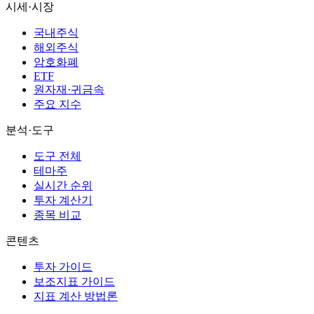
시세·시장
국내주식
해외주식
암호화폐
ETF
원자재·귀금속
주요 지수
분석·도구
도구 전체
테마주
실시간 순위
투자 계산기
종목 비교
콘텐츠
투자 가이드
보조지표 가이드
지표 계산 방법론