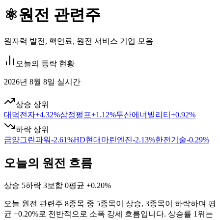
⚛️
원전 관련주
원자력 발전, 핵연료, 원전 서비스 기업 모음
오늘의 등락 현황
2026년 8월 8일 실시간
상승 상위
대덕전자
+
4.32
%
삼정펄프
+
1.12
%
두산에너빌리티
+
0.92
%
하락 상위
금양그린파워
-2.61
%
HD현대마린엔진
-2.13
%
한전기술
-0.29
%
오늘의 원전 흐름
상승
5
하락
3
보합
0
평균
+0.20%
오늘
원전
관련주
8
종목 중
5
종목이 상승,
3
종목이 하락하며 평
균
+0.20%
로 전반적으로
소폭 강세
흐름입니다. 상승률 1위는