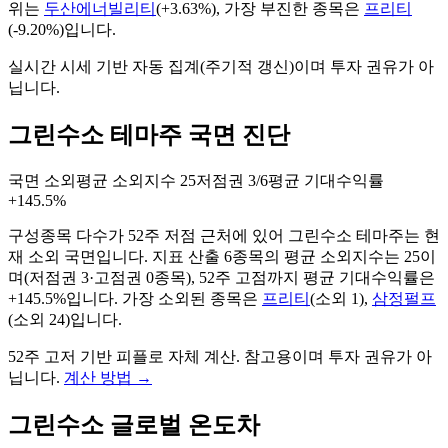
위는
두산에너빌리티
(
+3.63%
), 가장 부진한 종목은
프리티
(
-9.20%
)입니다.
실시간 시세 기반 자동 집계(주기적 갱신)이며 투자 권유가 아
닙니다.
그린수소 테마주 국면 진단
국면
소외
평균 소외지수
25
저점권
3/6
평균 기대수익률
+145.5%
구성종목 다수가 52주 저점 근처에 있어 그린수소 테마주는 현
재 소외 국면입니다.
지표 산출
6
종목의 평균 소외지수는
25
이
며(저점권
3
·고점권
0
종목)
, 52주 고점까지 평균 기대수익률은
+145.5%입니다
. 가장 소외된 종목은
프리티
(
소외
1
)
,
삼정펄프
(
소외
24
)
입니다.
52주 고저 기반 피플로 자체 계산. 참고용이며 투자 권유가 아
닙니다.
계산 방법
→
그린수소 글로벌 온도차