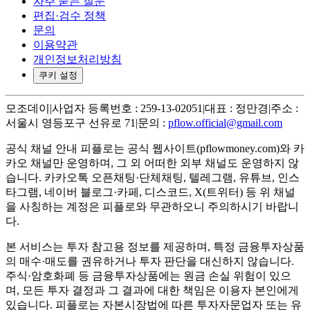
자주 묻는 질문
편집·검수 정책
문의
이용약관
개인정보처리방침
쿠키 설정
모조데이
|
사업자 등록번호 : 259-13-02051
|
대표 : 정만경
|
주소 :
서울시 영등포구 선유로 71
|
문의 :
pflow.official@gmail.com
공식 채널 안내
피플로는 공식 웹사이트(pflowmoney.com)와 카
카오 채널만 운영하며, 그 외 어떠한 외부 채널도 운영하지 않
습니다. 카카오톡 오픈채팅·단체채팅, 텔레그램, 유튜브, 인스
타그램, 네이버 블로그·카페, 디스코드, X(트위터) 등 위 채널
을 사칭하는 계정은 피플로와 무관하오니 주의하시기 바랍니
다.
본 서비스는 투자 참고용 정보를 제공하며, 특정 금융투자상품
의 매수·매도를 권유하거나 투자 판단을 대신하지 않습니다.
주식·암호화폐 등 금융투자상품에는 원금 손실 위험이 있으
며, 모든 투자 결정과 그 결과에 대한 책임은 이용자 본인에게
있습니다. 피플로는 자본시장법에 따른 투자자문업자 또는 유