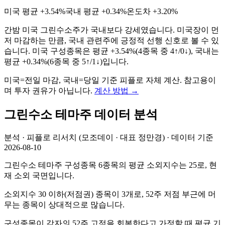
미국 평균
+3.54%
국내 평균
+0.34%
온도차
+3.20%
간밤 미국 그린수소주가 국내보다 강세였습니다. 미국장이 먼
저 마감하는 만큼, 국내 관련주에 긍정적 선행 신호로 볼 수 있
습니다.
미국 구성종목은 평균
+3.54%
(
4
종목 중
4
↑/
0
↓), 국내는
평균
+0.34%
(
6
종목 중
5
↑/
1
↓)입니다.
미국=전일 마감, 국내=당일 기준 피플로 자체 계산. 참고용이
며 투자 권유가 아닙니다.
계산 방법
→
그린수소
테마주 데이터 분석
분석 · 피플로 리서치 (모조데이 · 대표 정만경) · 데이터 기준
2026-08-10
그린수소 테마주 구성종목 6종목의 평균 소외지수는 25로, 현
재 소외 국면입니다.
소외지수 30 이하(저점권) 종목이 3개로, 52주 저점 부근에 머
무는 종목이 상대적으로 많습니다.
구성종목이 각자의 52주 고점을 회복한다고 가정할 때 평균 기