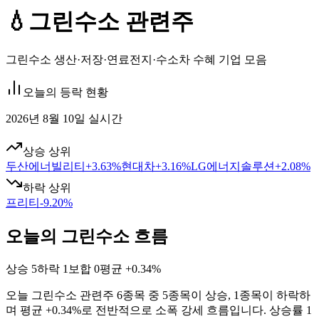
💧
그린수소 관련주
그린수소 생산·저장·연료전지·수소차 수혜 기업 모음
오늘의 등락 현황
2026년 8월 10일 실시간
상승 상위
두산에너빌리티
+
3.63
%
현대차
+
3.16
%
LG에너지솔루션
+
2.08
%
하락 상위
프리티
-9.20
%
오늘의 그린수소 흐름
상승
5
하락
1
보합
0
평균
+0.34%
오늘
그린수소
관련주
6
종목 중
5
종목이 상승,
1
종목이 하락하
며 평균
+0.34%
로 전반적으로
소폭 강세
흐름입니다. 상승률 1