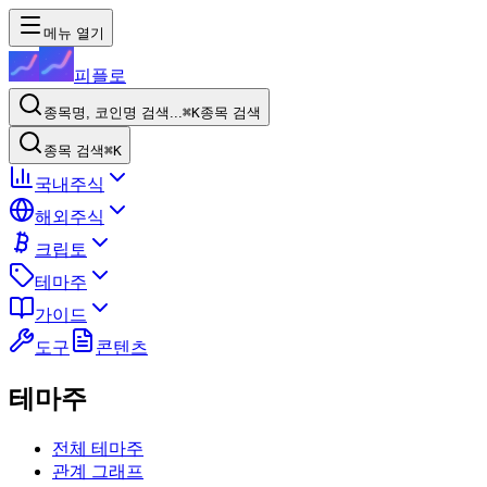
메뉴 열기
피플로
종목명, 코인명 검색...
⌘K
종목 검색
종목 검색
⌘K
국내주식
해외주식
크립토
테마주
가이드
도구
콘텐츠
테마주
전체 테마주
관계 그래프