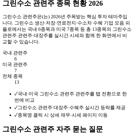
그린수소 관련주 종목 현황 2026
그린수소 관련주
은(는)
2026
년 주목받는 핵심 투자 테마주입
니다.
그린수소 생산·저장·연료전지·수소차 수혜 기업 모음
피
플로에서는 국내
6
종목과 미국
7
종목 등 총
13
종목의
그린수소
관련주
관련주·대장주를 실시간 시세와 함께 한 화면에서 비
교할 수 있습니다.
국내 관련주
6
미국 관련주
7
전체 종목
13
✓
국내·미국 그린수소 관련주 관련주를 탭 전환으로 한
번에 비교
✓
그린수소 관련주 대장주·수혜주 실시간 등락률 제공
✓
종목명 클릭 시 상세 재무·시세 페이지 이동
그린수소 관련주 자주 묻는 질문