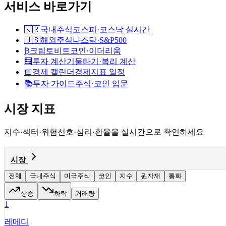
서비스 바로가기
🇰🇷
국내주식
코스피·코스닥 실시간
🇺🇸
해외주식
나스닥·S&P500
₿
크립토
비트코인·이더리움
🧮
투자 계산기
물타기·복리 계산
📅
경제 캘린더
경제지표 일정
📚
투자 가이드
주식·코인 입문
시장 지표
지수·섹터·위험선호·심리·환율을 실시간으로 확인하세요
시장
전체
국내주식
미국주식
코인
지수
원자재
통화
상승
하락
거래량
1
레메디