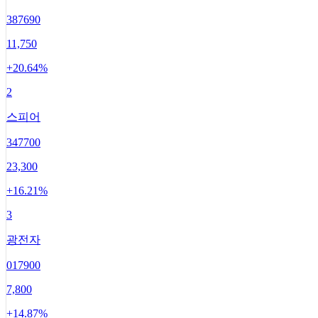
387690
11,750
+
20.64
%
2
스피어
347700
23,300
+
16.21
%
3
광전자
017900
7,800
+
14.87
%