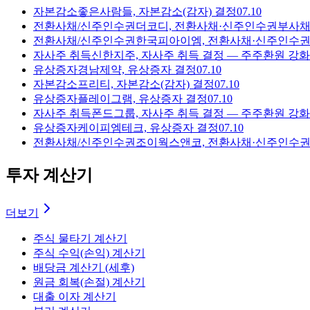
자본감소
좋은사람들, 자본감소(감자) 결정
07.10
전환사채/신주인수권
더코디, 전환사채·신주인수권부사채
전환사채/신주인수권
한국피아이엠, 전환사채·신주인수
자사주 취득
신한지주, 자사주 취득 결정 — 주주환원 강화
유상증자
경남제약, 유상증자 결정
07.10
자본감소
프리티, 자본감소(감자) 결정
07.10
유상증자
플레이그램, 유상증자 결정
07.10
자사주 취득
폰드그룹, 자사주 취득 결정 — 주주환원 강화
유상증자
케이피엠테크, 유상증자 결정
07.10
전환사채/신주인수권
조이웍스앤코, 전환사채·신주인수
투자 계산기
더보기
주식 물타기 계산기
주식 수익(손익) 계산기
배당금 계산기 (세후)
원금 회복(손절) 계산기
대출 이자 계산기