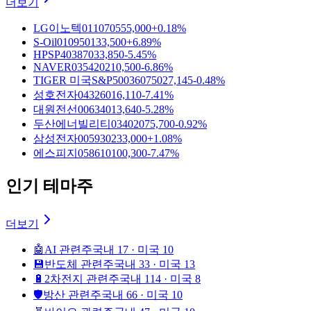
더보기
LG이노텍
011070
555,000
+0.18%
S-Oil
010950
133,500
+6.89%
HPSP
403870
33,850
-5.45%
NAVER
035420
210,500
-6.86%
TIGER 미국S&P500
360750
27,145
-0.48%
성호전자
043260
16,110
-7.41%
대원전선
006340
13,640
-5.28%
두산에너빌리티
034020
75,700
-0.92%
삼성전자
005930
233,000
+1.08%
에스피지
058610
100,300
-7.47%
인기 테마주
더보기
🤖
AI 관련주
국내 17 · 미국 10
💾
반도체 관련주
국내 33 · 미국 13
🔋
2차전지 관련주
국내 114 · 미국 8
🛡️
방산 관련주
국내 66 · 미국 10