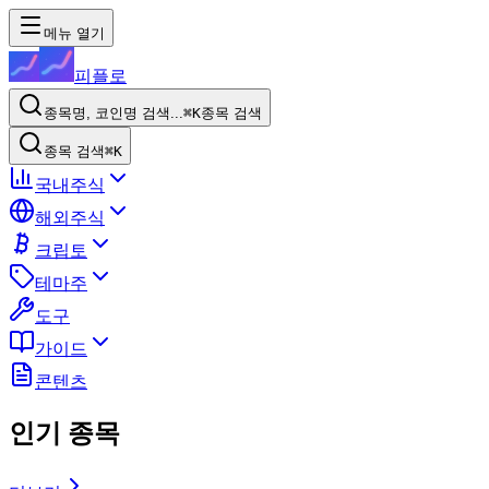
메뉴 열기
피플로
종목명, 코인명 검색...
⌘K
종목 검색
종목 검색
⌘K
국내주식
해외주식
크립토
테마주
도구
가이드
콘텐츠
인기 종목