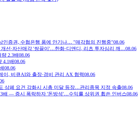
— 상상인증권, 수협은행 품에 안기나… "매각협의 진행중"
08.06
 실적 개선·자산매각 '쌍끌이'…한화·디앤디, 리츠 투자심리 깨…
08.06
량 2.3배
08.06
 4.1배
08.06
7배
08.06
즈플레이, 비큐AI와 출장·경비 관리 AX 협력
08.06
06
코스피도 상폐 요건 강화시 시총 미달 등장…관리종목 지정 속출
08.06
량 3.3배 — 증시 폭락하자 '돈방석'…수익률 상위권 휩쓴 인버스
08.06