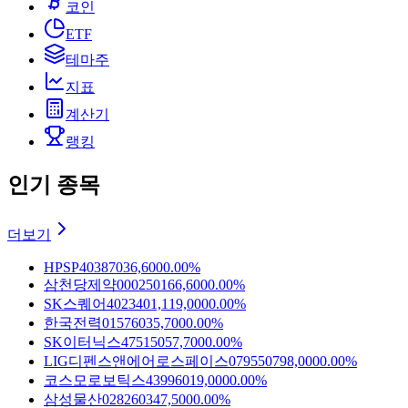
코인
ETF
테마주
지표
계산기
랭킹
인기 종목
더보기
HPSP
403870
36,600
0.00%
삼천당제약
000250
166,600
0.00%
SK스퀘어
402340
1,119,000
0.00%
한국전력
015760
35,700
0.00%
SK이터닉스
475150
57,700
0.00%
LIG디펜스앤에어로스페이스
079550
798,000
0.00%
코스모로보틱스
439960
19,000
0.00%
삼성물산
028260
347,500
0.00%