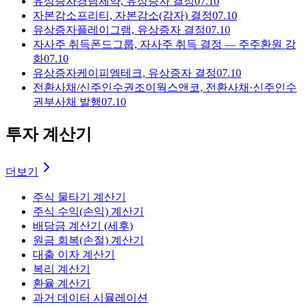
유상증자
경남제약, 유상증자 결정
07.10
자본감소
프리티, 자본감소(감자) 결정
07.10
유상증자
플레이그램, 유상증자 결정
07.10
자사주 취득
폰드그룹, 자사주 취득 결정 — 주주환원 강
화
07.10
유상증자
케이피엠테크, 유상증자 결정
07.10
전환사채/신주인수권
조이웍스앤코, 전환사채·신주인수
권부사채 발행
07.10
투자 계산기
더보기
주식 물타기 계산기
주식 수익(손익) 계산기
배당금 계산기 (세후)
원금 회복(손절) 계산기
대출 이자 계산기
복리 계산기
환율 계산기
과거 데이터 시뮬레이션