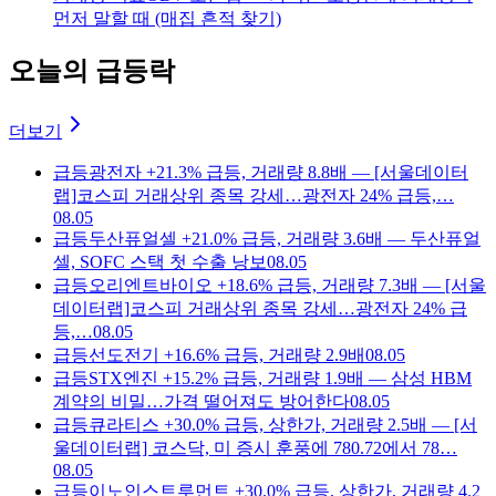
먼저 말할 때 (매집 흔적 찾기)
오늘의 급등락
더보기
급등
광전자 +21.3% 급등, 거래량 8.8배 — [서울데이터
랩]코스피 거래상위 종목 강세…광전자 24% 급등,…
08.05
급등
두산퓨얼셀 +21.0% 급등, 거래량 3.6배 — 두산퓨얼
셀, SOFC 스택 첫 수출 낭보
08.05
급등
오리엔트바이오 +18.6% 급등, 거래량 7.3배 — [서울
데이터랩]코스피 거래상위 종목 강세…광전자 24% 급
등,…
08.05
급등
선도전기 +16.6% 급등, 거래량 2.9배
08.05
급등
STX엔진 +15.2% 급등, 거래량 1.9배 — 삼성 HBM
계약의 비밀…가격 떨어져도 방어한다
08.05
급등
큐라티스 +30.0% 급등, 상한가, 거래량 2.5배 — [서
울데이터랩] 코스닥, 미 증시 훈풍에 780.72에서 78…
08.05
급등
이노인스트루먼트 +30.0% 급등, 상한가, 거래량 4.2