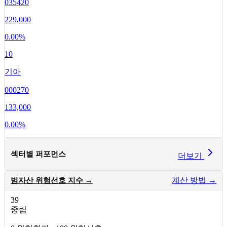
035420
229,000
0.00
%
10
기아
000270
133,000
0.00
%
섹터별 퍼포먼스
더보기
계산 방법 →
범자산 위험선호 지수 →
39
중립