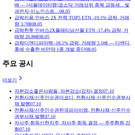
배 — [서울데이터랩]코스닥 거래상위 종목 급등세…빛
과전자·이노인스트…
08.05
급락
키움 인버스 2X 전력 TOP5 ETN -19.1% 급락, 거래
량 3.7배
08.05
급락
한투 인버스2X플래티넘선물 ETN -17.4% 급락, 거
래량 26.8배
08.05
급락
디앤디파마텍 -18.1% 급락, 거래량 5.1배 — 디앤디,
美에 수출한 비만약 1종 개발 중단
08.05
주요 공시
더보기
자본감소
좋은사람들, 자본감소(감자) 결정
07.10
전환사채/신주인수권
더코디, 전환사채·신주인수권부사
채 발행
07.10
전환사채/신주인수권
한국피아이엠, 전환사채·신주인수
권부사채 발행
07.10
자사주 취득
신한지주, 자사주 취득 결정 — 주주환원 강
화
07.10