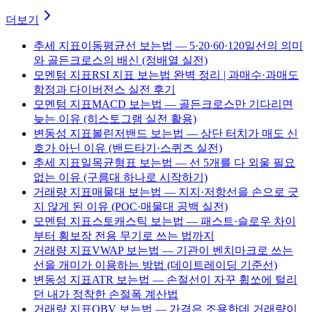
더보기
추세 지표
이동평균선 보는법 — 5·20·60·120일선의 의미
와 골든크로스의 배신 (정배열 실전)
모멘텀 지표
RSI 지표 보는법 완벽 정리 | 과매수·과매도
함정과 다이버전스 실전 후기
모멘텀 지표
MACD 보는법 — 골든크로스만 기다리면
늦는 이유 (히스토그램 실전 활용)
변동성 지표
볼린저밴드 보는법 — 상단 터치가 매도 신
호가 아닌 이유 (밴드타기·스퀴즈 실전)
추세 지표
일목균형표 보는법 — 선 5개를 다 외울 필요
없는 이유 (구름대 하나로 시작하기)
거래량 지표
매물대 보는법 — 지지·저항선을 손으로 긋
지 않게 된 이유 (POC·매물대 공백 실전)
모멘텀 지표
스토캐스틱 보는법 — 패스트·슬로우 차이
부터 횡보장 전용 무기로 쓰는 법까지
거래량 지표
VWAP 보는법 — 기관이 벤치마크로 쓰는
선을 개미가 이용하는 방법 (데이트레이딩 기준선)
변동성 지표
ATR 보는법 — 손절선이 자꾸 휩쏘에 털리
던 내가 정착한 손절폭 계산법
거래량 지표
OBV 보는법 — 가격은 조용한데 거래량이