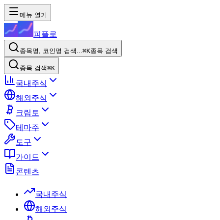
메뉴 열기
피플로
종목명, 코인명 검색...
⌘K
종목 검색
종목 검색
⌘K
국내주식
해외주식
크립토
테마주
도구
가이드
콘텐츠
국내주식
해외주식