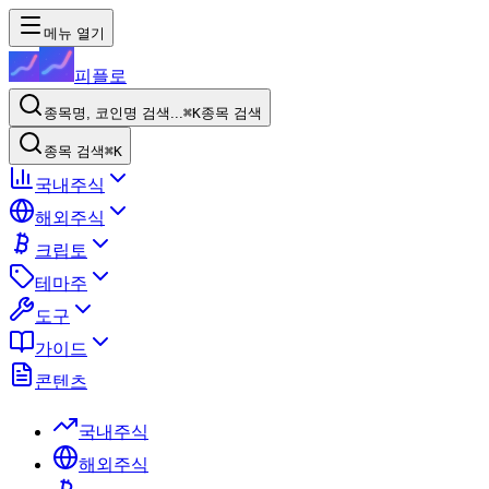
메뉴 열기
피플로
종목명, 코인명 검색...
⌘K
종목 검색
종목 검색
⌘K
국내주식
해외주식
크립토
테마주
도구
가이드
콘텐츠
국내주식
해외주식