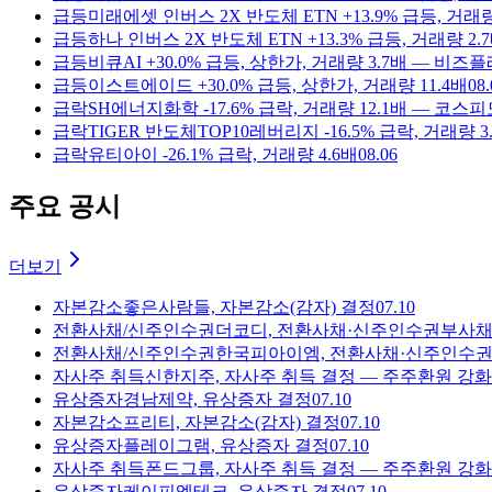
급등
미래에셋 인버스 2X 반도체 ETN +13.9% 급등, 거래량
급등
하나 인버스 2X 반도체 ETN +13.3% 급등, 거래량 2.
급등
비큐AI +30.0% 급등, 상한가, 거래량 3.7배 — 비
급등
이스트에이드 +30.0% 급등, 상한가, 거래량 11.4배
08.
급락
SH에너지화학 -17.6% 급락, 거래량 12.1배 — 
급락
TIGER 반도체TOP10레버리지 -16.5% 급락, 거래
급락
유티아이 -26.1% 급락, 거래량 4.6배
08.06
주요 공시
더보기
자본감소
좋은사람들, 자본감소(감자) 결정
07.10
전환사채/신주인수권
더코디, 전환사채·신주인수권부사채
전환사채/신주인수권
한국피아이엠, 전환사채·신주인수
자사주 취득
신한지주, 자사주 취득 결정 — 주주환원 강화
유상증자
경남제약, 유상증자 결정
07.10
자본감소
프리티, 자본감소(감자) 결정
07.10
유상증자
플레이그램, 유상증자 결정
07.10
자사주 취득
폰드그룹, 자사주 취득 결정 — 주주환원 강화
유상증자
케이피엠테크, 유상증자 결정
07.10