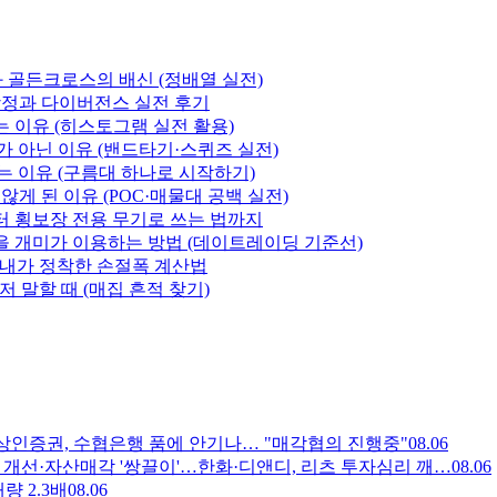
미와 골든크로스의 배신 (정배열 실전)
 함정과 다이버전스 실전 후기
 이유 (히스토그램 실전 활용)
 아닌 이유 (밴드타기·스퀴즈 실전)
는 이유 (구름대 하나로 시작하기)
게 된 이유 (POC·매물대 공백 실전)
 횡보장 전용 무기로 쓰는 법까지
을 개미가 이용하는 방법 (데이트레이딩 기준선)
 내가 정착한 손절폭 계산법
 말할 때 (매집 흔적 찾기)
— 상상인증권, 수협은행 품에 안기나… "매각협의 진행중"
08.06
 실적 개선·자산매각 '쌍끌이'…한화·디앤디, 리츠 투자심리 깨…
08.06
량 2.3배
08.06