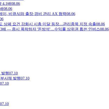
 4.1배
08.06
7배
08.06
즈플레이, 비큐AI와 출장·경비 관리 AX 협력
08.06
06
코스피도 상폐 요건 강화시 시총 미달 등장…관리종목 지정 속출
08.06
량 3.3배 — 증시 폭락하자 '돈방석'…수익률 상위권 휩쓴 인버스
08.06
 발행
07.10
권부사채 발행
07.10
07.10
07.10