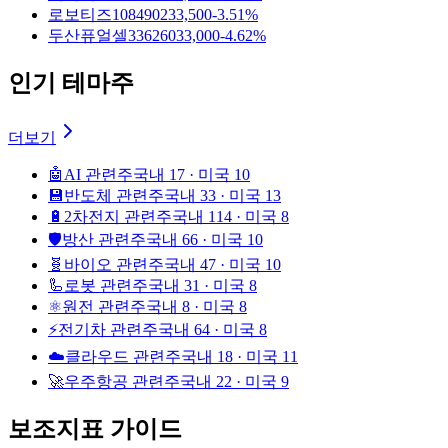
로보티즈
108490
233,500
-3.51%
두산퓨얼셀
336260
33,000
-4.62%
인기 테마주
더보기
🤖
AI 관련주
국내 17 · 미국 10
💾
반도체 관련주
국내 33 · 미국 13
🔋
2차전지 관련주
국내 114 · 미국 8
🛡️
방산 관련주
국내 66 · 미국 10
🧬
바이오 관련주
국내 47 · 미국 10
🦾
로봇 관련주
국내 31 · 미국 8
⚛️
원전 관련주
국내 8 · 미국 8
⚡
전기차 관련주
국내 64 · 미국 8
☁️
클라우드 관련주
국내 18 · 미국 11
🚀
우주항공 관련주
국내 22 · 미국 9
보조지표 가이드