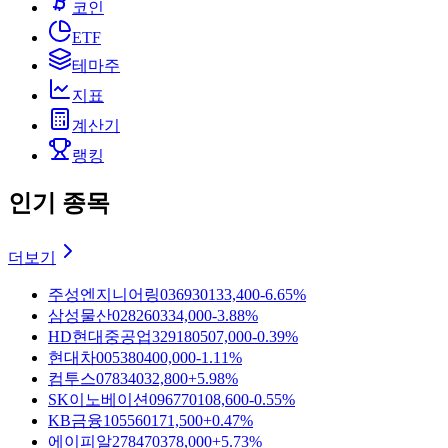
코인
ETF
테마주
지표
계산기
랭킹
인기 종목
더보기
주성엔지니어링
036930
133,400
-6.65%
삼성물산
028260
334,000
-3.88%
HD현대중공업
329180
507,000
-0.39%
현대차
005380
400,000
-1.11%
컴투스
078340
32,800
+5.98%
SK이노베이션
096770
108,600
-0.55%
KB금융
105560
171,500
+0.47%
에이피알
278470
378,000
+5.73%