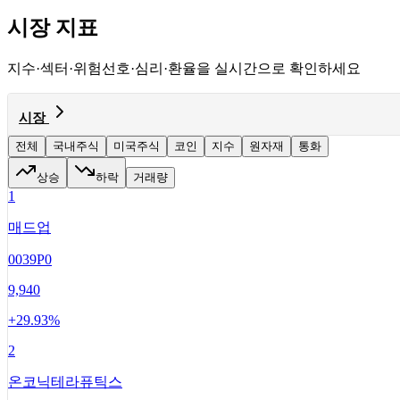
시장 지표
지수·섹터·위험선호·심리·환율을 실시간으로 확인하세요
시장
전체
국내주식
미국주식
코인
지수
원자재
통화
상승
하락
거래량
1
매드업
0039P0
9,940
+
29.93
%
2
온코닉테라퓨틱스