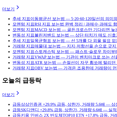
더보기
추세 지표
이동평균선 보는법 — 5·20·60·120일선의 의
모멘텀 지표
RSI 지표 보는법 완벽 정리 | 과매수·과매도
모멘텀 지표
MACD 보는법 — 골든크로스만 기다리면 늦는
변동성 지표
볼린저밴드 보는법 — 상단 터치가 매도 신호가
추세 지표
일목균형표 보는법 — 선 5개를 다 외울 필요 없
거래량 지표
매물대 보는법 — 지지·저항선을 손으로 긋지 않
모멘텀 지표
스토캐스틱 보는법 — 패스트·슬로우 차이부터
거래량 지표
VWAP 보는법 — 기관이 벤치마크로 쓰는 선
변동성 지표
ATR 보는법 — 손절선이 자꾸 휩쏘에 털리던
거래량 지표
OBV 보는법 — 가격은 조용한데 거래량이 먼저
오늘의 급등락
더보기
급등
상상인증권 +29.9% 급등, 상한가, 거래량 5.6배 
급등
SK디앤디 +29.8% 급등, 상한가, 거래량 6.6배 —
급등
키움 인버스 2X 반도체TOP10 ETN +17.8% 급등, 거래