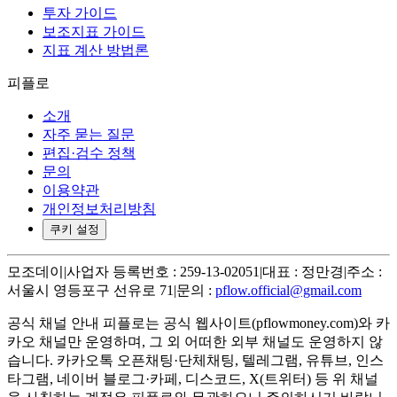
투자 가이드
보조지표 가이드
지표 계산 방법론
피플로
소개
자주 묻는 질문
편집·검수 정책
문의
이용약관
개인정보처리방침
쿠키 설정
모조데이
|
사업자 등록번호 : 259-13-02051
|
대표 : 정만경
|
주소 :
서울시 영등포구 선유로 71
|
문의 :
pflow.official@gmail.com
공식 채널 안내
피플로는 공식 웹사이트(pflowmoney.com)와 카
카오 채널만 운영하며, 그 외 어떠한 외부 채널도 운영하지 않
습니다. 카카오톡 오픈채팅·단체채팅, 텔레그램, 유튜브, 인스
타그램, 네이버 블로그·카페, 디스코드, X(트위터) 등 위 채널