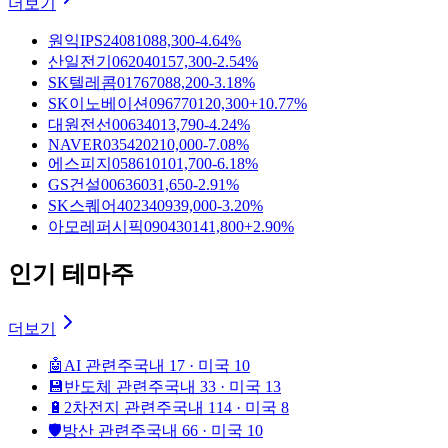
더보기
원익IPS
240810
88,300
-4.64%
산일전기
062040
157,300
-2.54%
SK텔레콤
017670
88,200
-3.18%
SK이노베이션
096770
120,300
+10.77%
대원전선
006340
13,790
-4.24%
NAVER
035420
210,000
-7.08%
에스피지
058610
101,700
-6.18%
GS건설
006360
31,650
-2.91%
SK스퀘어
402340
939,000
-3.20%
아모레퍼시픽
090430
141,800
+2.90%
인기 테마주
더보기
🤖
AI 관련주
국내 17 · 미국 10
💾
반도체 관련주
국내 33 · 미국 13
🔋
2차전지 관련주
국내 114 · 미국 8
🛡️
방산 관련주
국내 66 · 미국 10