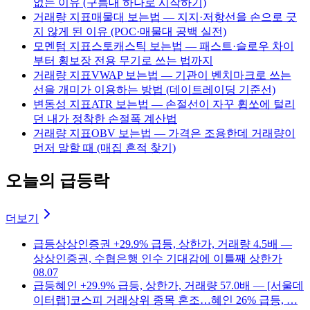
없는 이유 (구름대 하나로 시작하기)
거래량 지표
매물대 보는법 — 지지·저항선을 손으로 긋
지 않게 된 이유 (POC·매물대 공백 실전)
모멘텀 지표
스토캐스틱 보는법 — 패스트·슬로우 차이
부터 횡보장 전용 무기로 쓰는 법까지
거래량 지표
VWAP 보는법 — 기관이 벤치마크로 쓰는
선을 개미가 이용하는 방법 (데이트레이딩 기준선)
변동성 지표
ATR 보는법 — 손절선이 자꾸 휩쏘에 털리
던 내가 정착한 손절폭 계산법
거래량 지표
OBV 보는법 — 가격은 조용한데 거래량이
먼저 말할 때 (매집 흔적 찾기)
오늘의 급등락
더보기
급등
상상인증권 +29.9% 급등, 상한가, 거래량 4.5배 —
상상인증권, 수협은행 인수 기대감에 이틀째 상한가
08.07
급등
혜인 +29.9% 급등, 상한가, 거래량 57.0배 — [서울데
이터랩]코스피 거래상위 종목 혼조…혜인 26% 급등, …