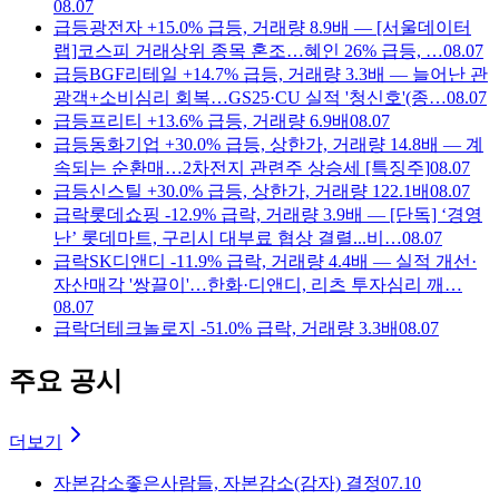
08.07
급등
광전자 +15.0% 급등, 거래량 8.9배 — [서울데이터
랩]코스피 거래상위 종목 혼조…혜인 26% 급등, …
08.07
급등
BGF리테일 +14.7% 급등, 거래량 3.3배 — 늘어난 관
광객+소비심리 회복…GS25·CU 실적 '청신호'(종…
08.07
급등
프리티 +13.6% 급등, 거래량 6.9배
08.07
급등
동화기업 +30.0% 급등, 상한가, 거래량 14.8배 — 계
속되는 순환매…2차전지 관련주 상승세 [특징주]
08.07
급등
신스틸 +30.0% 급등, 상한가, 거래량 122.1배
08.07
급락
롯데쇼핑 -12.9% 급락, 거래량 3.9배 — [단독] ‘경영
난’ 롯데마트, 구리시 대부료 협상 결렬...비…
08.07
급락
SK디앤디 -11.9% 급락, 거래량 4.4배 — 실적 개선·
자산매각 '쌍끌이'…한화·디앤디, 리츠 투자심리 깨…
08.07
급락
더테크놀로지 -51.0% 급락, 거래량 3.3배
08.07
주요 공시
더보기
자본감소
좋은사람들, 자본감소(감자) 결정
07.10