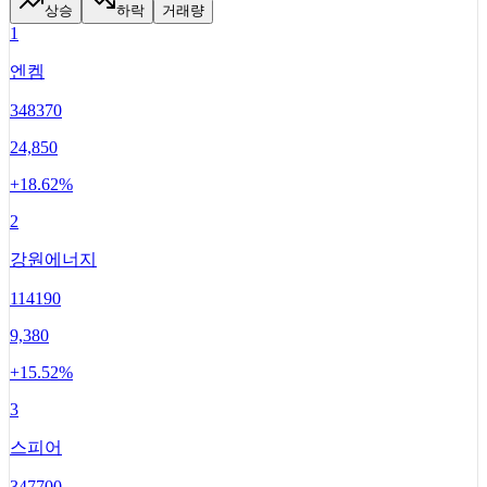
상승
하락
거래량
1
엔켐
348370
24,850
+
18.62
%
2
강원에너지
114190
9,380
+
15.52
%
3
스피어
347700