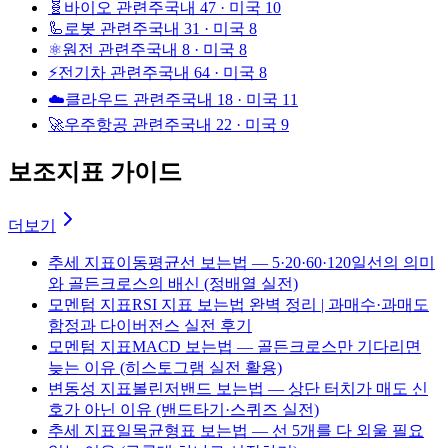
🧬
바이오 관련주
국내 47 · 미국 10
🦾
로봇 관련주
국내 31 · 미국 8
⚛️
원전 관련주
국내 8 · 미국 8
⚡
전기차 관련주
국내 64 · 미국 8
☁️
클라우드 관련주
국내 18 · 미국 11
🚀
우주항공 관련주
국내 22 · 미국 9
보조지표 가이드
더보기
추세 지표
이동평균선 보는법 — 5·20·60·120일선의 의미
와 골든크로스의 배신 (정배열 실전)
모멘텀 지표
RSI 지표 보는법 완벽 정리 | 과매수·과매도
함정과 다이버전스 실전 후기
모멘텀 지표
MACD 보는법 — 골든크로스만 기다리면
늦는 이유 (히스토그램 실전 활용)
변동성 지표
볼린저밴드 보는법 — 상단 터치가 매도 신
호가 아닌 이유 (밴드타기·스퀴즈 실전)
추세 지표
일목균형표 보는법 — 선 5개를 다 외울 필요