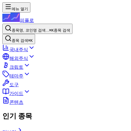
메뉴 열기
피플로
종목명, 코인명 검색...
⌘K
종목 검색
종목 검색
⌘K
국내주식
해외주식
크립토
테마주
도구
가이드
콘텐츠
인기 종목