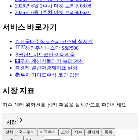
2026년 6월 2주차 마켓 브리핑
06.08
2026년 6월 1주차 마켓 브리핑
06.01
서비스 바로가기
🇰🇷
국내주식
코스피·코스닥 실시간
🇺🇸
해외주식
나스닥·S&P500
₿
크립토
비트코인·이더리움
🧮
투자 계산기
물타기·복리 계산
📅
경제 캘린더
경제지표 일정
📚
투자 가이드
주식·코인 입문
시장 지표
지수·섹터·위험선호·심리·환율을 실시간으로 확인하세요
시장
전체
국내주식
미국주식
코인
지수
원자재
통화