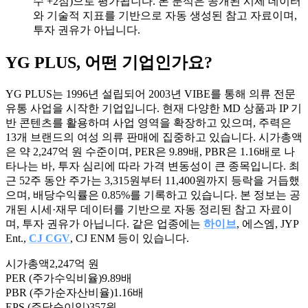
수 +2점)으로 평가됩니다. 본 분석은 공개된 시세 데이터
와 기술적 지표를 기반으로 자동 생성된 참고 자료이며,
투자 권유가 아닙니다.
YG PLUS
, 어떤 기업인가요?
YG PLUS는 1996년 설립되어 2003년 VIBE를 통해 의류 전문
유통 사업을 시작한 기업입니다. 현재 다양한 MD 상품과 IP 기
반 콘텐츠를 활용하며 사업 영역을 확장하고 있으며, 주력은
13개 브랜드의 여성 의류 판매에 집중하고 있습니다. 시가총액
은 약 2,247억 원 수준이며, PER은 9.89배, PBR은 1.16배로 나
타나는 바, 투자 심리에 따라 가격 변동성이 큰 종목입니다. 최
근 52주 동안 주가는 3,315원부터 11,400원까지 등락을 거듭했
으며, 배당수익률은 0.85%를 기록하고 있습니다. 본 정보는 공
개된 시세·재무 데이터를 기반으로 자동 정리된 참고 자료이
며, 투자 권유가 아닙니다. 같은 업종에는
하이브
, 에스엠, JYP
Ent.,
CJ CGV
, CJ ENM 등이 있습니다.
시가총액
2,247억 원
PER (주가수익비율)
9.89배
PBR (주가순자산비율)
1.16배
EPS (주당순이익)
357원