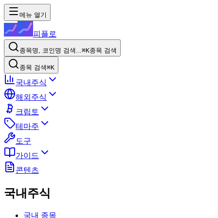
메뉴 열기
피플로
종목명, 코인명 검색...
⌘K
종목 검색
종목 검색
⌘K
국내주식
해외주식
크립토
테마주
도구
가이드
콘텐츠
국내주식
국내 종목