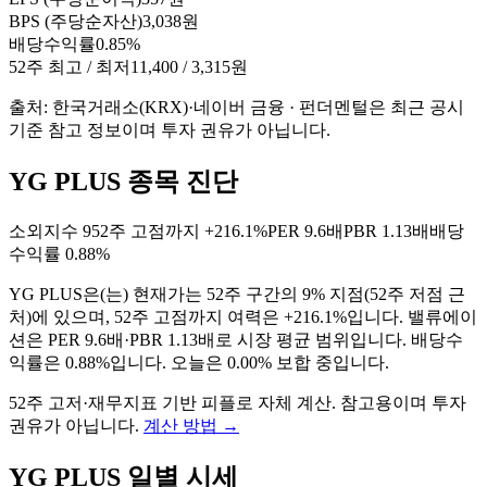
BPS (주당순자산)
3,038원
배당수익률
0.85%
52주 최고 / 최저
11,400 / 3,315원
출처: 한국거래소(KRX)·네이버 금융 · 펀더멘털은 최근 공시
기준 참고 정보이며 투자 권유가 아닙니다.
YG PLUS 종목 진단
소외지수
9
52주 고점까지
+216.1%
PER
9.6배
PBR
1.13배
배당
수익률
0.88%
YG PLUS
은(는)
현재가는 52주 구간의 9% 지점(52주 저점 근
처)에 있으며, 52주 고점까지 여력은 +216.1%입니다. 밸류에이
션은 PER 9.6배·PBR 1.13배로 시장 평균 범위입니다. 배당수
익률은 0.88%입니다. 오늘은 0.00% 보합 중입니다
.
52주 고저·재무지표 기반 피플로 자체 계산. 참고용이며 투자
권유가 아닙니다.
계산 방법
→
YG PLUS
일별 시세