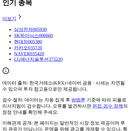
인기 종목
더보기
삼성전자
005930
SK하이닉스
000660
현대차
005380
카카오
035720
NAVER
035420
LG에너지솔루션
373220
데이터 출처:
한국거래소(KRX)·네이버 금융
· 시세는 지연될
수 있으며 투자 참고용으로만 제공됩니다.
검수 절차:
데이터는 자동 집계 후
방법론
기준에 따라 피플로
리서치팀이 검수합니다. 오류를 발견하시면
편집·검수 정책
의
정정 안내를 확인해 주세요.
이해관계 공개:
본 페이지는 일반적인 시장 정보 제공이며 투
자 권유가 아닙니다. 운영을 위해 광고를 게재할 수 있으나, 특