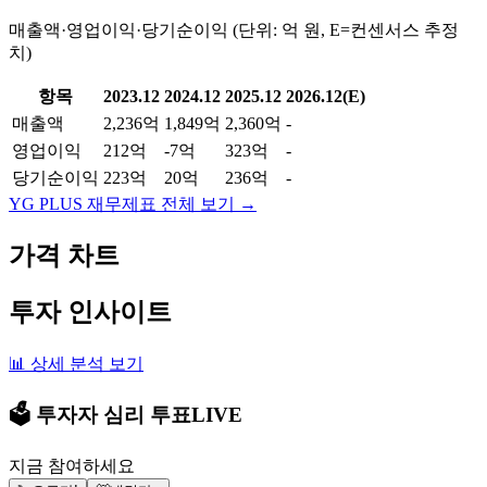
매출액·영업이익·당기순이익 (단위: 억 원, E=컨센서스 추정
치)
항목
2023.12
2024.12
2025.12
2026.12(E)
매출액
2,236억
1,849억
2,360억
-
영업이익
212억
-7억
323억
-
당기순이익
223억
20억
236억
-
YG PLUS
재무제표 전체 보기 →
가격 차트
투자 인사이트
📊 상세 분석 보기
🗳️ 투자자 심리 투표
LIVE
지금 참여하세요