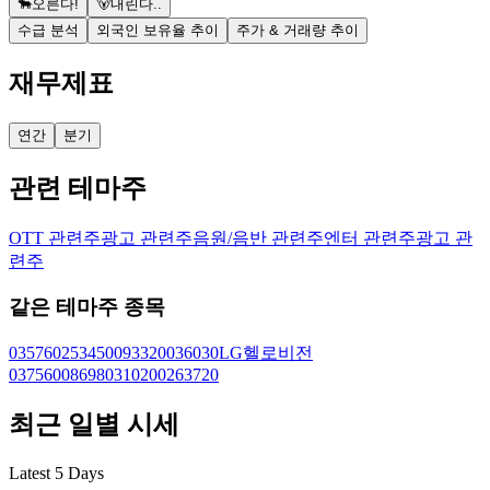
🐂
오른다!
🐻
내린다..
수급 분석
외국인 보유율 추이
주가 & 거래량 추이
재무제표
연간
분기
관련 테마주
OTT 관련주
광고 관련주
음원/음반 관련주
엔터 관련주
광고 관
련주
같은 테마주 종목
035760
253450
093320
036030
LG헬로비전
037560
086980
310200
263720
최근 일별 시세
Latest 5 Days