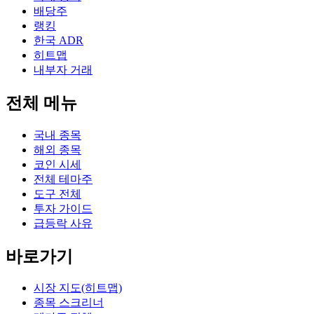
배당주
랭킹
한국 ADR
히트맵
내부자 거래
전체 메뉴
국내 종목
해외 종목
코인 시세
전체 테마주
도구 전체
투자 가이드
급등락 사유
바로가기
시장 지도(히트맵)
종목 스크리너