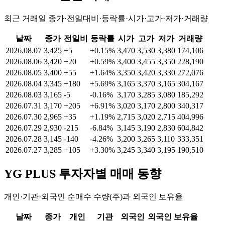
최근 거래일 종가·전일대비·등락률·시가·고가·저가·거래량
날짜
종가
전일비
등락률
시가
고가
저가
거래량
2026.08.07
3,425
+5
+0.15%
3,470
3,530
3,380
174,106
2026.08.06
3,420
+20
+0.59%
3,400
3,455
3,350
228,190
2026.08.05
3,400
+55
+1.64%
3,350
3,420
3,330
272,076
2026.08.04
3,345
+180
+5.69%
3,165
3,370
3,165
304,167
2026.08.03
3,165
-5
-0.16%
3,170
3,285
3,080
185,292
2026.07.31
3,170
+205
+6.91%
3,020
3,170
2,800
340,317
2026.07.30
2,965
+35
+1.19%
2,715
3,020
2,715
404,996
2026.07.29
2,930
-215
-6.84%
3,145
3,190
2,830
604,842
2026.07.28
3,145
-140
-4.26%
3,200
3,265
3,110
333,351
2026.07.27
3,285
+105
+3.30%
3,245
3,340
3,195
190,510
YG PLUS
투자자별 매매 동향
개인·기관·외국인 순매수 수량(주)과 외국인 보유율
날짜
종가
개인
기관
외국인
외국인 보유율