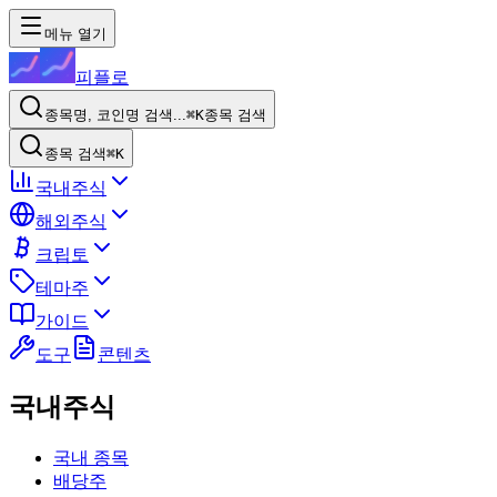
메뉴 열기
피플로
종목명, 코인명 검색...
⌘K
종목 검색
종목 검색
⌘K
국내주식
해외주식
크립토
테마주
가이드
도구
콘텐츠
국내주식
국내 종목
배당주