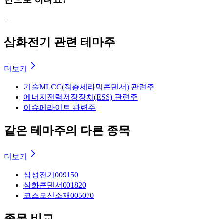
+
삼화전기 관련 테마주
더보기
기술
MLCC(적층세라믹콘덴서) 관련주
에너지
전력저장장치(ESS) 관련주
이슈
페라이트 관련주
같은 테마주의 다른 종목
더보기
삼성전기
009150
삼화콘덴서
001820
코스모신소재
005070
종목 비교