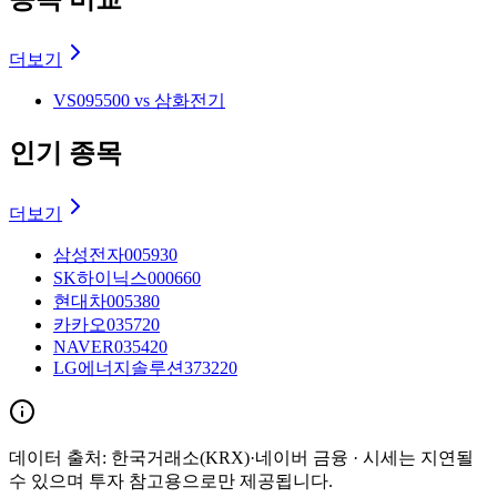
더보기
VS
095500 vs 삼화전기
인기 종목
더보기
삼성전자
005930
SK하이닉스
000660
현대차
005380
카카오
035720
NAVER
035420
LG에너지솔루션
373220
데이터 출처:
한국거래소(KRX)·네이버 금융
· 시세는 지연될
수 있으며 투자 참고용으로만 제공됩니다.