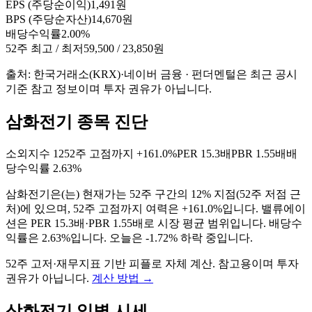
EPS (주당순이익)
1,491원
BPS (주당순자산)
14,670원
배당수익률
2.00%
52주 최고 / 최저
59,500 / 23,850원
출처: 한국거래소(KRX)·네이버 금융 · 펀더멘털은 최근 공시
기준 참고 정보이며 투자 권유가 아닙니다.
삼화전기 종목 진단
소외지수
12
52주 고점까지
+161.0%
PER
15.3배
PBR
1.55배
배
당수익률
2.63%
삼화전기
은(는)
현재가는 52주 구간의 12% 지점(52주 저점 근
처)에 있으며, 52주 고점까지 여력은 +161.0%입니다. 밸류에이
션은 PER 15.3배·PBR 1.55배로 시장 평균 범위입니다. 배당수
익률은 2.63%입니다. 오늘은 -1.72% 하락 중입니다
.
52주 고저·재무지표 기반 피플로 자체 계산. 참고용이며 투자
권유가 아닙니다.
계산 방법
→
삼화전기
일별 시세