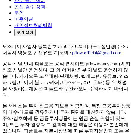
자주 묻는 질문
편집·검수 정책
문의
이용약관
개인정보처리방침
쿠키 설정
모조데이
|
사업자 등록번호 : 259-13-02051
|
대표 : 정만경
|
주소 :
서울시 영등포구 선유로 71
|
문의 :
pflow.official@gmail.com
공식 채널 안내
피플로는 공식 웹사이트(pflowmoney.com)와 카
카오 채널만 운영하며, 그 외 어떠한 외부 채널도 운영하지 않
습니다. 카카오톡 오픈채팅·단체채팅, 텔레그램, 유튜브, 인스
타그램, 네이버 블로그·카페, 디스코드, X(트위터) 등 위 채널
을 사칭하는 계정은 피플로와 무관하오니 주의하시기 바랍니
다.
본 서비스는 투자 참고용 정보를 제공하며, 특정 금융투자상품
의 매수·매도를 권유하거나 투자 판단을 대신하지 않습니다.
주식·암호화폐 등 금융투자상품에는 원금 손실 위험이 있으
며, 모든 투자 결정과 그 결과에 대한 책임은 이용자 본인에게
있습니다. 피플로는 자본시장법에 따른 투자자문업자 또는 유