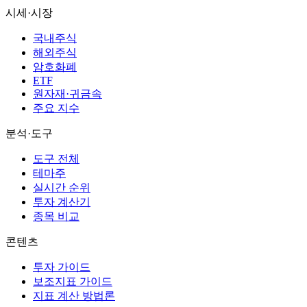
시세·시장
국내주식
해외주식
암호화폐
ETF
원자재·귀금속
주요 지수
분석·도구
도구 전체
테마주
실시간 순위
투자 계산기
종목 비교
콘텐츠
투자 가이드
보조지표 가이드
지표 계산 방법론