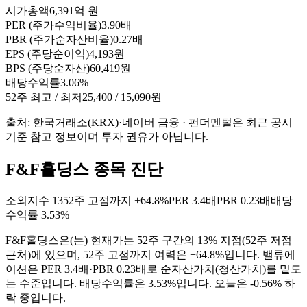
시가총액
6,391억 원
PER (주가수익비율)
3.90배
PBR (주가순자산비율)
0.27배
EPS (주당순이익)
4,193원
BPS (주당순자산)
60,419원
배당수익률
3.06%
52주 최고 / 최저
25,400 / 15,090원
출처: 한국거래소(KRX)·네이버 금융 · 펀더멘털은 최근 공시
기준 참고 정보이며 투자 권유가 아닙니다.
F&F홀딩스 종목 진단
소외지수
13
52주 고점까지
+64.8%
PER
3.4배
PBR
0.23배
배당
수익률
3.53%
F&F홀딩스
은(는)
현재가는 52주 구간의 13% 지점(52주 저점
근처)에 있으며, 52주 고점까지 여력은 +64.8%입니다. 밸류에
이션은 PER 3.4배·PBR 0.23배로 순자산가치(청산가치)를 밑도
는 수준입니다. 배당수익률은 3.53%입니다. 오늘은 -0.56% 하
락 중입니다
.