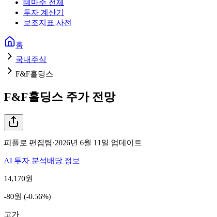
테마주 전체
투자 계산기
보조지표 사전
홈
국내주식
F&F홀딩스
F&F홀딩스
주가 전망
피플로 편집팀
·
2026년 6월 11일
업데이트
AI 투자 분석
배당 정보
14,170
원
-80원 (-0.56%)
고가