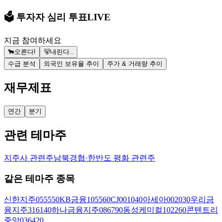
🗳️ 투자자 심리 투표
LIVE
지금 참여하세요
🐂
오른다!
🐻
내린다..
수급 분석
외국인 보유율 추이
주가 & 거래량 추이
재무제표
연간
분기
관련 테마주
지주사 관련주
남북경협·한반도 평화 관련주
같은 테마주 종목
신한지주
055550
KB금융
105560
CJ
001040
아세아
002030
우리금
융지주
316140
하나금융지주
086790
동성케미컬
102260
콘텐트리
중앙
036420