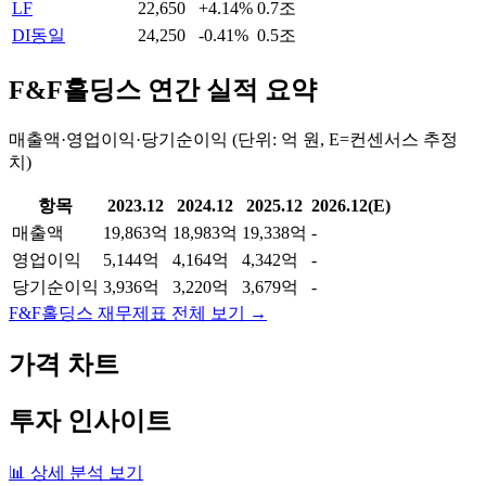
LF
22,650
+4.14%
0.7조
DI동일
24,250
-0.41%
0.5조
F&F홀딩스
연간 실적 요약
매출액·영업이익·당기순이익 (단위: 억 원, E=컨센서스 추정
치)
항목
2023.12
2024.12
2025.12
2026.12(E)
매출액
19,863억
18,983억
19,338억
-
영업이익
5,144억
4,164억
4,342억
-
당기순이익
3,936억
3,220억
3,679억
-
F&F홀딩스
재무제표 전체 보기 →
가격 차트
투자 인사이트
📊 상세 분석 보기