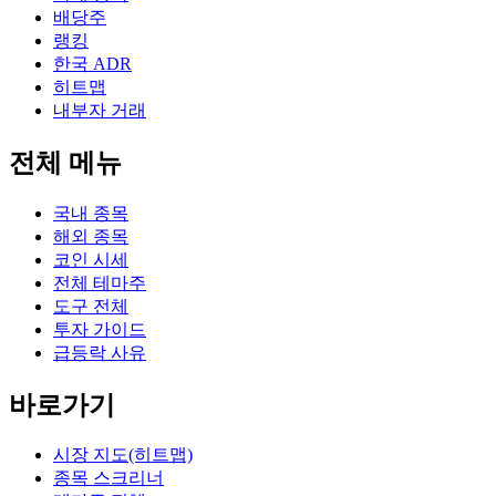
배당주
랭킹
한국 ADR
히트맵
내부자 거래
전체 메뉴
국내 종목
해외 종목
코인 시세
전체 테마주
도구 전체
투자 가이드
급등락 사유
바로가기
시장 지도(히트맵)
종목 스크리너