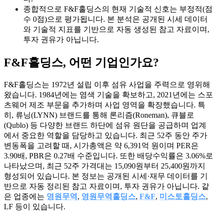
종합적으로 F&F홀딩스의 현재 기술적 신호는 부정적(점
수 0점)으로 평가됩니다. 본 분석은 공개된 시세 데이터
와 기술적 지표를 기반으로 자동 생성된 참고 자료이며,
투자 권유가 아닙니다.
F&F홀딩스
, 어떤 기업인가요?
F&F홀딩스는 1972년 설립 이후 섬유 사업을 주력으로 영위해
왔습니다. 1984년에는 염색 기술을 확보하고, 2021년에는 스포
츠웨어 제조 부문을 추가하며 사업 영역을 확장했습니다. 특
히, 류닝(LYNN) 브랜드를 통해 론리즘(Roneman), 큐블로
(Qublo) 등 다양한 브랜드 하단에 섬유 원단을 공급하며 업계
에서 중요한 역할을 담당하고 있습니다. 최근 52주 동안 주가
변동폭을 고려할 때, 시가총액은 약 6,391억 원이며 PER은
3.90배, PBR은 0.27배 수준입니다. 또한 배당수익률은 3.06%로
나타났으며, 최근 52주 가격대는 15,090원부터 25,400원까지
형성되어 있습니다. 본 정보는 공개된 시세·재무 데이터를 기
반으로 자동 정리된 참고 자료이며, 투자 권유가 아닙니다. 같
은 업종에는
영원무역
,
영원무역홀딩스
,
F&F
,
미스토홀딩스
,
LF 등이 있습니다.