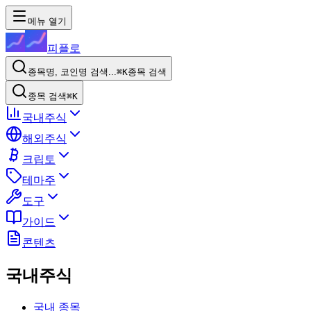
메뉴 열기
피플로
종목명, 코인명 검색...
⌘K
종목 검색
종목 검색
⌘K
국내주식
해외주식
크립토
테마주
도구
가이드
콘텐츠
국내주식
국내 종목