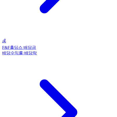
💰
F&F홀딩스 배당금
배당수익률·배당락