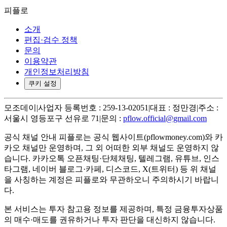
피플로
소개
편집·검수 정책
문의
이용약관
개인정보처리방침
쿠키 설정
모조데이
|
사업자 등록번호 : 259-13-02051
|
대표 : 정만경
|
주소 :
서울시 영등포구 선유로 71
|
문의 :
pflow.official@gmail.com
공식 채널 안내
피플로는 공식 웹사이트(pflowmoney.com)와 카
카오 채널만 운영하며, 그 외 어떠한 외부 채널도 운영하지 않
습니다. 카카오톡 오픈채팅·단체채팅, 텔레그램, 유튜브, 인스
타그램, 네이버 블로그·카페, 디스코드, X(트위터) 등 위 채널
을 사칭하는 계정은 피플로와 무관하오니 주의하시기 바랍니
다.
본 서비스는 투자 참고용 정보를 제공하며, 특정 금융투자상품
의 매수·매도를 권유하거나 투자 판단을 대신하지 않습니다.