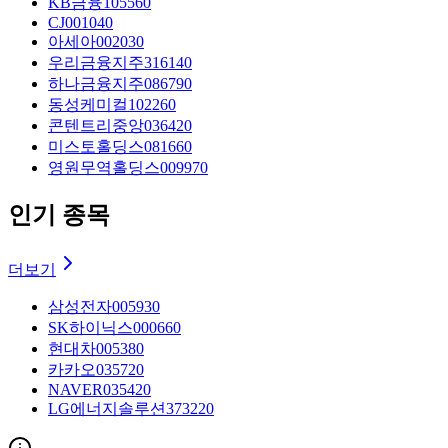
KB금융
105560
CJ
001040
아세아
002030
우리금융지주
316140
하나금융지주
086790
동성케미컬
102260
콘텐트리중앙
036420
미스토홀딩스
081660
영원무역홀딩스
009970
인기 종목
더보기
삼성전자
005930
SK하이닉스
000660
현대차
005380
카카오
035720
NAVER
035420
LG에너지솔루션
373220