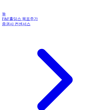
🎯
F&F홀딩스 목표주가
증권사 컨센서스