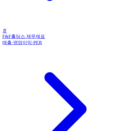
📄
F&F홀딩스 재무제표
매출·영업이익·PER